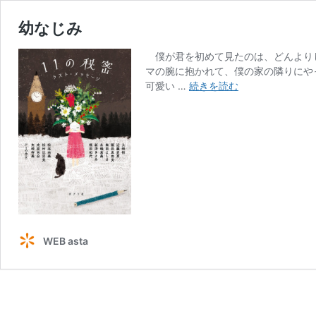
幼なじみ
僕が君を初めて見たのは、どんより
マの腕に抱かれて、僕の家の隣りにや
幼
可愛い …
続きを読む
な
じ
み
WEB asta