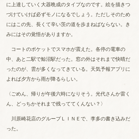
に上達していく大器晩成のタイプなのです。絵を描きつ
づけていけば必ずモノになるでしょう。ただしそのため
にはこの先、長くて辛い茨の道を歩まねばならない。き
みにはその覚悟がありますか。
コートのポケットでスマホが震えた。各停の電車の
中、あと二駅で鯨沼駅だった。窓の外はそれまで快晴だ
ったのが、雲が多くなってきている。天気予報アプリに
よれば夕方から雨が降るらしい。
〈ごめん、帰りが午後六時になりそう。光代さんか雷く
ん、どっちかそれまで残っててくんない？〉
川原崎花店のグループＬＩＮＥで、李多の書き込みだ
った。