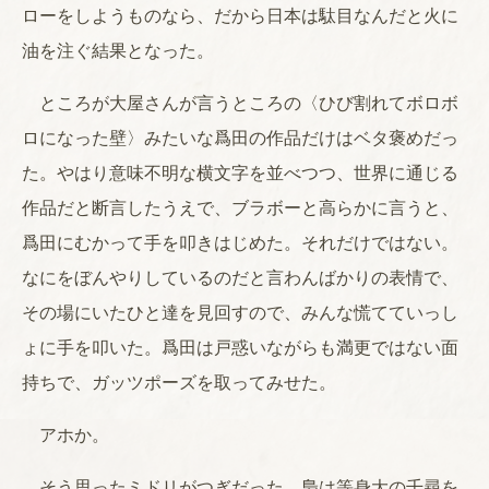
ローをしようものなら、だから日本は駄目なんだと火に
油を注ぐ結果となった。
ところが大屋さんが言うところの〈ひび割れてボロボ
ロになった壁〉みたいな爲田の作品だけはベタ褒めだっ
た。やはり意味不明な横文字を並べつつ、世界に通じる
作品だと断言したうえで、ブラボーと高らかに言うと、
爲田にむかって手を叩きはじめた。それだけではない。
なにをぼんやりしているのだと言わんばかりの表情で、
その場にいたひと達を見回すので、みんな慌てていっし
ょに手を叩いた。爲田は戸惑いながらも満更ではない面
持ちで、ガッツポーズを取ってみせた。
アホか。
そう思ったミドリがつぎだった。梟は等身大の千尋を