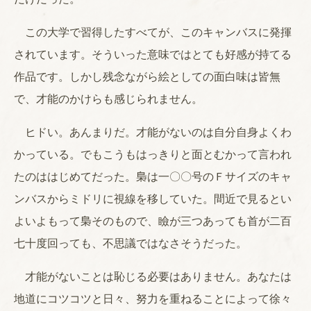
この大学で習得したすべてが、このキャンバスに発揮
されています。そういった意味ではとても好感が持てる
作品です。しかし残念ながら絵としての面白味は皆無
で、才能のかけらも感じられません。
ヒドい。あんまりだ。才能がないのは自分自身よくわ
かっている。でもこうもはっきりと面とむかって言われ
たのははじめてだった。梟は一〇〇号のＦサイズのキャ
ンバスからミドリに視線を移していた。間近で見るとい
よいよもって梟そのもので、瞼が三つあっても首が二百
七十度回っても、不思議ではなさそうだった。
才能がないことは恥じる必要はありません。あなたは
地道にコツコツと日々、努力を重ねることによって徐々