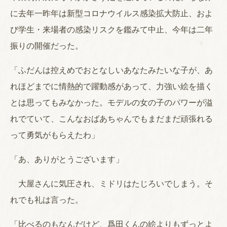
に去年一昨年は新型コロナウイルス感染拡大防止、およ
び学生・来場者の感染リスクを鑑みて中止、今年は二年
振りの開催だった。
「ふだんは控えめでおとなしいあなたみたいな子が、あ
れほどまでに情熱的で躍動感があって、力強い絵を描く
とは思ってもみなかった。モデルの女の子のパワーが溢
れでていて、こんなおばあちゃんでもまだまだ頑張れる
って勇気がもらえたわ」
「あ、ありがとうございます」
大屋さんに気圧され、ミドリはたじろいでしまう。そ
れでも礼は言った。
「比べるのもなんだけど、
爲田
くんの絵よりもずっとよ