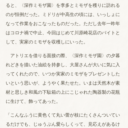
ると、〈深作ミモザ園〉を李多とミモザを穫りに訪れる
のが恒例だった。ミドリが中高生の頃には、いっしょに
なって作業をおこなったものだった。ただし去年一昨年
はコロナ禍で中止、今回はじめて川原崎花店のバイトと
して、実家のミモザを収穫しにいった。
アトリエを借りる面接の際、〈深作ミモザ園〉の夕暮
れどきを描いた油絵を持参し、大屋さんが大いに気に入
ってくれたので、いつか実家のミモザをプレゼントした
いという思いが、ようやく果たせた。いまは天然木が素
材と思しき和風の下駄箱の上にこじゃれた陶器製の花瓶
に生けて、飾ってあった。
「こんなふうに黄色くて丸い蕾が枝にたくさんついてい
るだけでも、じゅうぶん愛らしくって、見応えがあるけ