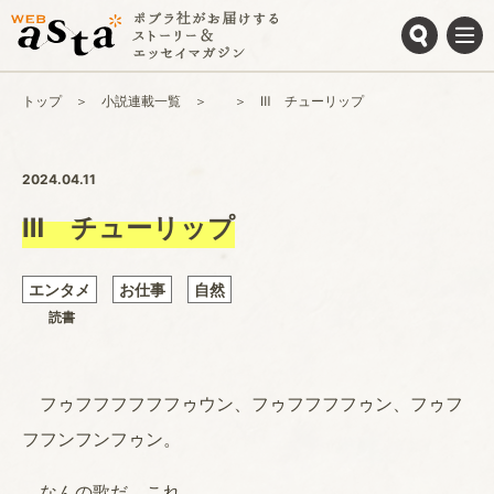
トップ
小説連載一覧
Ⅲ チューリップ
2024.04.11
Ⅲ チューリップ
エンタメ
お仕事
自然
読書
フゥフフフフフフゥウン、フゥフフフフゥン、フゥフ
フフンフンフゥン。
なんの歌だ、これ。