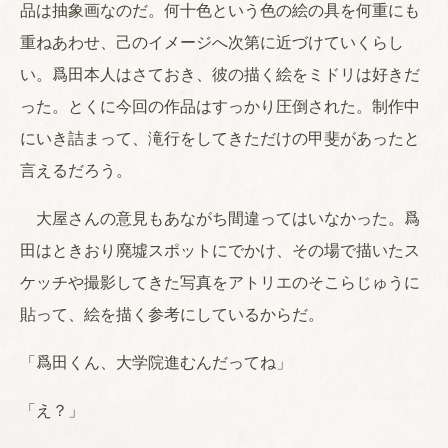
品は抽象画なのだ。何十色という色の絵の具を何重にも
重ねあわせ、己のイメージへ次第に近づけていくらし
い。爲田本人はさておき、彼の描く絵をミドリは好きだ
った。とくに今回の作品はすっかり圧倒された。制作中
にいき詰まって、滝行をしてきただけの甲斐があったと
言えるだろう。
大屋さんの意見もあながち間違ってはいなかった。爲
田はときおり廃墟スポットにでかけ、その場で描いたス
ケッチや撮影してきた写真をアトリエのそこらじゅうに
貼って、絵を描く参考にしているからだ。
「爲田くん、大学院進むんだってね」
「え？」