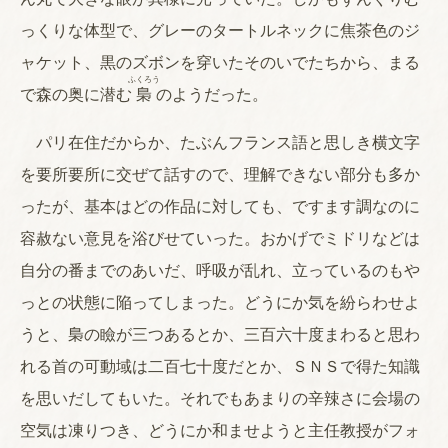
っくりな体型で、グレーのタートルネックに焦茶色のジ
ャケット、黒のズボンを穿いたそのいでたちから、まる
ふくろう
で森の奥に潜む
梟
のようだった。
パリ在住だからか、たぶんフランス語と思しき横文字
を要所要所に交ぜて話すので、理解できない部分も多か
ったが、基本はどの作品に対しても、ですます調なのに
容赦ない意見を浴びせていった。おかげでミドリなどは
自分の番までのあいだ、呼吸が乱れ、立っているのもや
っとの状態に陥ってしまった。どうにか気を紛らわせよ
うと、梟の瞼が三つあるとか、三百六十度まわると思わ
れる首の可動域は二百七十度だとか、ＳＮＳで得た知識
を思いだしてもいた。それでもあまりの辛辣さに会場の
空気は凍りつき、どうにか和ませようと主任教授がフォ