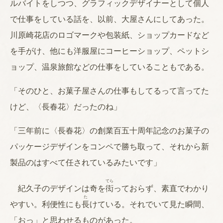
ルバイトをしつつ、グラフィックデザイナーとして個人
で仕事をしている話を、以前、大屋さんにしてあった。
川原崎花店のロゴマークや包装紙、ショップカードなど
を手がけ、他にも洋服屋にコーヒーショップ、ペットシ
ョップ、温泉旅館などの仕事をしていることもである。
「そのひと、お菓子屋さんの仕事もしてるって言ってた
けど、〈長春花〉だったのね」
「三年前に〈長春花〉の創業百五十周年記念のお菓子の
パッケージデザインをコンペで勝ち取って、それから新
製品のはすべて任されているみたいです」
てら
紀久子のデザインは奇を
衒
っておらず、素直でわかり
た
やすい。利便性にも
長
けている。それでいて見た瞬間、
「おっ」と思わせるものがあった。