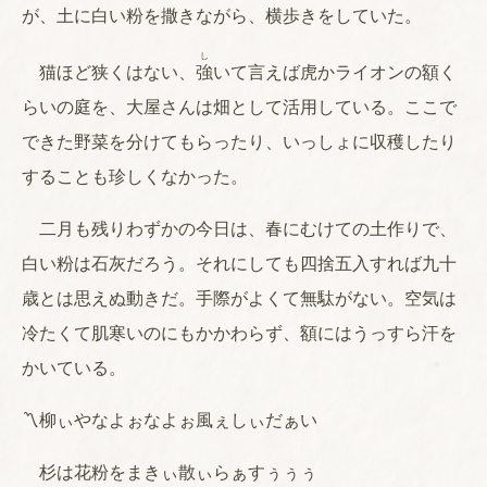
が、土に白い粉を撒きながら、横歩きをしていた。
し
猫ほど狭くはない、
強
いて言えば虎かライオンの額く
らいの庭を、大屋さんは畑として活用している。ここで
できた野菜を分けてもらったり、いっしょに収穫したり
することも珍しくなかった。
二月も残りわずかの今日は、春にむけての土作りで、
白い粉は石灰だろう。それにしても四捨五入すれば九十
歳とは思えぬ動きだ。手際がよくて無駄がない。空気は
冷たくて肌寒いのにもかかわらず、額にはうっすら汗を
かいている。
〽柳ぃやなよぉなよぉ風ぇしぃだぁい
杉は花粉をまきぃ散ぃらぁすぅぅぅ