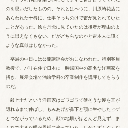
のを思いだしたものの、それとはべつに、川原崎花店に
あらわれた千尋に、仕事そっちのけで雷が見とれていた
ことがあった。絵を丹念に見ていたのは後者が理由のよ
うに思えなくもない。だがどちらなのかと雷本人に訊く
ような真似はしなかった。
卒展の中日には公開講評会がおこなわれた。特別客員
教授で、パリ在住で日本に一時帰国中の高名な洋画家を
招き、展示会場で油絵学科の卒業制作を講評してもらう
のだ。
齢七十だという洋画家はゴワゴワで硬そうな髪を耳が
隠れるまで伸ばし、もみあげが鼻下と顎に生やしたヒゲ
とつながっているため、顔の地肌がほとんど見えず、ま
ん丸で大きな眼が異様に光っていた。しかもずんぐりむ