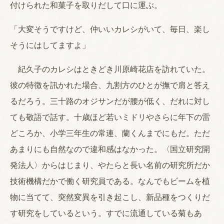
付けられた和菓子を取りだして口に運ぶ。
「大変そうですけど、仲いいカレシがいて、毎日、楽し
そうにはしてますよ」
紀久子のカレシはときどき川原崎花店を訪れていた。
彼の特徴を訊かれた場合、九割方のひとが撫で肩と答え
るだろう。三十路のオジサンだが腰が低く、だれに対し
ても敬語で話す。十歳ほど若いミドリやさらに年下の雷
どころか、小学三年生の常連、蘭くんまでにもだ。ただ
あまりにも自然なので違和感はなかった。〈国立研究開
発法人〉からはじまり、やたらと長い名前の研究所だか
技術機構だかで働く研究員である。なんでもビームを植
物に当てて、突然変異を引き起こし、新品種をつくりだ
す研究をしているという。すでに流通している菊もあ