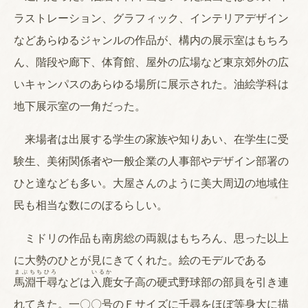
ラストレーション、グラフィック、インテリアデザイン
などあらゆるジャンルの作品が、構内の展示室はもちろ
ん、階段や廊下、体育館、屋外の広場など東京郊外の広
いキャンパスのあらゆる場所に展示された。油絵学科は
地下展示室の一角だった。
来場者は出展する学生の家族や知りあい、在学生に受
験生、美術関係者や一般企業の人事部やデザイン部署の
ひと達なども多い。大屋さんのように美大周辺の地域住
民も相当な数にのぼるらしい。
ミドリの作品も南房総の両親はもちろん、思った以上
に大勢のひとが見にきてくれた。絵のモデルである
まぶちちひろ
いるか
馬淵千尋
などは
入鹿
女子高の硬式野球部の部員を引き連
れてきた。一〇〇号のＦサイズに千尋をほぼ等身大に描