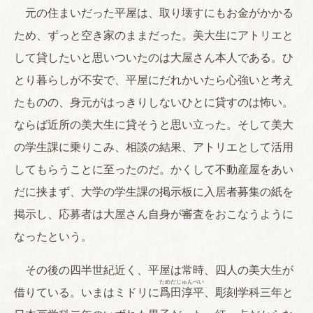
元の住まいだった平屋は、取り壊すにもお金がかかる
ため、ずっと空き家のままだった。美大生にアトリエと
して貸したいと思いついたのは大屋さん本人である。ひ
とり暮らしが不安で、平屋にだれかいたら心強いと考え
たものの、身元がはっきりしないひとに貸すのは怖い。
ならば近所の美大生に貸そうと思い立った。そして美大
の学生課に乗りこみ、相談の結果、アトリエとして活用
してもらうことに至ったのだ。かくして不動産屋をあい
だに挟まず、大学の学生課の掲示板に入居者募集の紙を
掲示し、応募者は大屋さん自身が審査をおこなうように
なったという。
その後の四半世紀近く、平屋は常時、四人の美大生が
ためだじゅんぺい
借りている。いまはミドリに
爲田淳平
、彫刻学科三年と