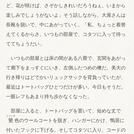
ど、花が咲けば、さぞかしきれいだろうねぇ。いまから
楽しみでしょうがないよ」そう話しながら、大屋さんは
長靴を脱いで、中にあがっていく。「私、ちょっと着替
えてくるからさ、いつもの部屋で、コタツに入って待っ
ててちょうだい」
いつもの部屋とは床の間がある八畳で、玄関をあがっ
て廊下をまっすぐにいき、左側ふたつめの襖だ。美大の
行き帰りはどでかいリュックサックを背負っていたが、
最近はトートバッグひとつだけが多い。今日もそうだ。
一眼レフもあまり持ち歩かなくなった。
部屋に入ると、トートバッグを置いて、短めな丈で
うぐいす
鶯
色のウールコートを脱ぎ、ハンガーにかけ、鴨居に
付いたフックに下げる。そしてコタツに入り、コードの