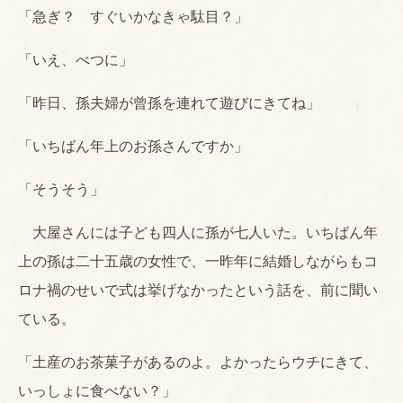
「急ぎ？ すぐいかなきゃ駄目？」
「いえ、べつに」
「昨日、孫夫婦が曾孫を連れて遊びにきてね」
「いちばん年上のお孫さんですか」
「そうそう」
大屋さんには子ども四人に孫が七人いた。いちばん年
上の孫は二十五歳の女性で、一昨年に結婚しながらもコ
ロナ禍のせいで式は挙げなかったという話を、前に聞い
ている。
「土産のお茶菓子があるのよ。よかったらウチにきて、
いっしょに食べない？」