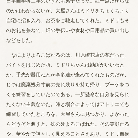
日本画学科二年のいずれも男子だった。紅一点だからな
のかはわからないが、大屋さんはミドリをちょくちょく
自宅に招き入れ、お茶をご馳走してくれた。ミドリもそ
のお礼を兼ねて、畑の手伝いや食材や日用品の買い出し
などをした。
なによりよろこばれるのは、川原崎花店の花だった。
バイトをはじめた頃、ミドリちゃんは勘所がいいわと
か、手先が器用ねとか李多達が褒めてくれたものだが、
じつは廃棄処分寸前の売れ残りを持ち帰り、ブーケをつ
くる練習をしていたのである。一所懸命な自分を見られ
たくない主義なのだ。時と場合によってはアトリエでも
練習していたところを、大屋さんに見つかり、よかった
らどうぞと渡すと、殊の外よろこばれた。その笑顔たる
や、華やかで神々しく見えることさえあり、ミドリ自身