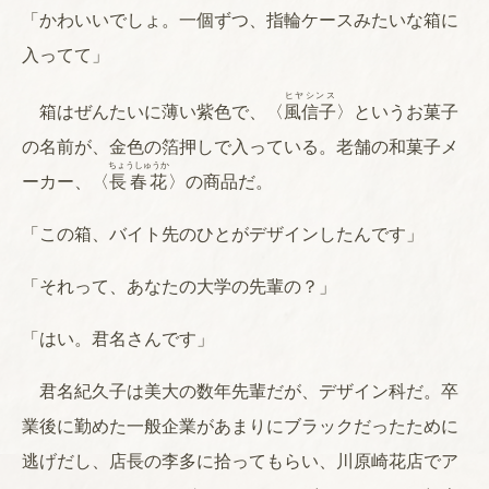
「かわいいでしょ。一個ずつ、指輪ケースみたいな箱に
入ってて」
ヒヤシンス
箱はぜんたいに薄い紫色で、〈
風信子
〉というお菓子
の名前が、金色の箔押しで入っている。老舗の和菓子メ
ちょうしゅうか
ーカー、〈
長春花
〉の商品だ。
「この箱、バイト先のひとがデザインしたんです」
「それって、あなたの大学の先輩の？」
「はい。君名さんです」
君名紀久子は美大の数年先輩だが、デザイン科だ。卒
業後に勤めた一般企業があまりにブラックだったために
逃げだし、店長の李多に拾ってもらい、川原崎花店でア