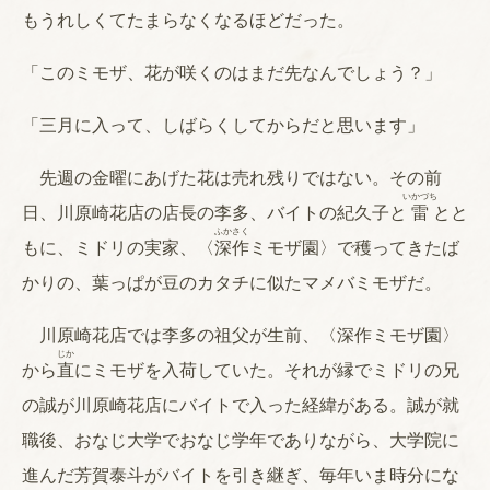
もうれしくてたまらなくなるほどだった。
「このミモザ、花が咲くのはまだ先なんでしょう？」
「三月に入って、しばらくしてからだと思います」
先週の金曜にあげた花は売れ残りではない。その前
いかづち
日、川原崎花店の店長の李多、バイトの紀久子と
雷
とと
ふかさく
もに、ミドリの実家、〈
深作
ミモザ園〉で穫ってきたば
かりの、葉っぱが豆のカタチに似たマメバミモザだ。
川原崎花店では李多の祖父が生前、〈深作ミモザ園〉
じか
から
直
にミモザを入荷していた。それが縁でミドリの兄
の誠が川原崎花店にバイトで入った経緯がある。誠が就
職後、おなじ大学でおなじ学年でありながら、大学院に
進んだ芳賀泰斗がバイトを引き継ぎ、毎年いま時分にな