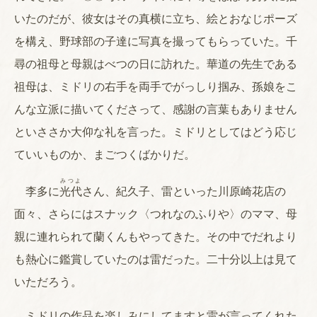
いたのだが、彼女はその真横に立ち、絵とおなじポーズ
を構え、野球部の子達に写真を撮ってもらっていた。千
尋の祖母と母親はべつの日に訪れた。華道の先生である
祖母は、ミドリの右手を両手でがっしり掴み、孫娘をこ
んな立派に描いてくださって、感謝の言葉もありません
といささか大仰な礼を言った。ミドリとしてはどう応じ
ていいものか、まごつくばかりだ。
みつよ
李多に
光代
さん、紀久子、雷といった川原崎花店の
面々、さらにはスナック〈つれなのふりや〉のママ、母
親に連れられて蘭くんもやってきた。その中でだれより
も熱心に鑑賞していたのは雷だった。二十分以上は見て
いただろう。
ミドリの作品を楽しみにしてますと雷が言ってくれた