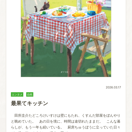
2026.03.17
エンタメ
自然
最果てキッチン
田所圭介たどころけいすけは壁にもたれ、くすんだ部屋をぼんやり
と眺めていた。 あの日を境に、時間は途切れたままだ。 こんな暮
らしが、もう一年も続いている。 厨房ちゅうぼうに立っていた日々