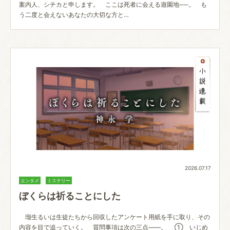
案内人、シチカと申します。 ここは死者に会える遊園地──。 も
う二度と会えないあなたの大切な方と…
2026.07.17
エンタメ
ミステリー
ぼくらは祈ることにした
瑠生るいは生徒たちから回収したアンケート用紙を手に取り、その
内容を目で追っていく。 質問事項は次の三点――。 ➀ いじめ