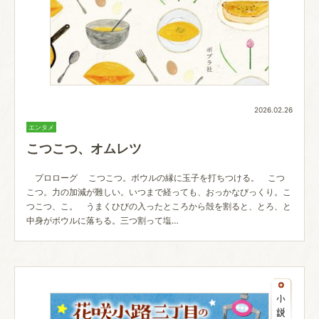
2026.02.26
エンタメ
こつこつ、オムレツ
プロローグ こつこつ。ボウルの縁に玉子を打ちつける。 こつ
こつ。力の加減が難しい。いつまで経っても、おっかなびっくり。こ
つこつ、こ。 うまくひびの入ったところから殻を割ると、とろ、と
中身がボウルに落ちる。三つ割って塩…