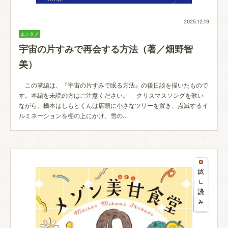
2025.12.19
エンタメ
宇宙の片すみで再会する方法（著／畑野智
美）
この掌編は、『宇宙の片すみで眠る方法』の後日談を描いたもので
す。本編を未読の方はご注意ください。 クリスマスソングを歌い
ながら、橋本はしもとくんは店頭に小さなツリーを置き、点滅するイ
ルミネーションを棚の上にかけ、雪の…