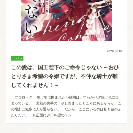
2026.06.16
エンタメ
この愛は、国王陛下のご命令じゃない ～おひ
とりさま希望の令嬢ですが、不仲な騎士が離
してくれません！～
プロローグ 生け垣に囲まれた小庭園は、すっかり夕焼け色に染
まっている。 宮殿の裏手の、少し奥まったところにあるからか、こ
の場所は滅多に人が通らない。 だから、ここにいるのは私と彼のふ
たりだけ。 真正面に夕日を望むベン…