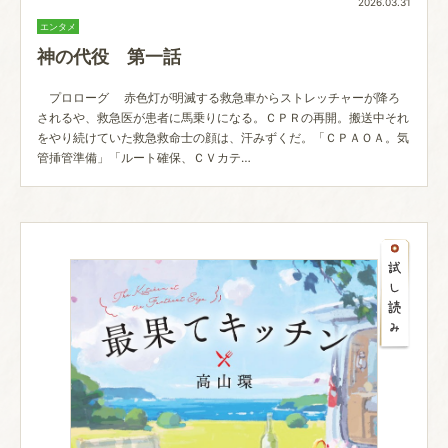
2026.03.31
エンタメ
神の代役 第一話
プロローグ 赤色灯が明滅する救急車からストレッチャーが降ろ
されるや、救急医が患者に馬乗りになる。ＣＰＲの再開。搬送中それ
をやり続けていた救急救命士の顔は、汗みずくだ。「ＣＰＡＯＡ。気
管挿管準備」「ルート確保、ＣＶカテ…