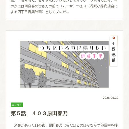
画。「もちろん、セイさんにプレゼンしてオッケーをもらったら、そ
の次には商店会の皆さんの前で〈ムーサ〉つまり〈花咲小路商店会に
よる四丁目再興計画〉としてプレゼ…
2026.06.30
エンタメ
第５話 ４０３原田春乃
来客があった日の夜、原田春乃はらだはるのはかならず部屋中を掃