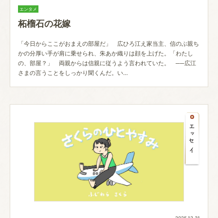
エンタメ
柘榴石の花嫁
「今日からここがおまえの部屋だ」 広ひろ江え家当主、信のぶ親ち
かの分厚い手が肩に乗せられ、朱あか織りは顔を上げた。「わたし
の、部屋？」 両親からは信親に従うよう言われていた。 ──広江
さまの言うことをしっかり聞くんだ。い…