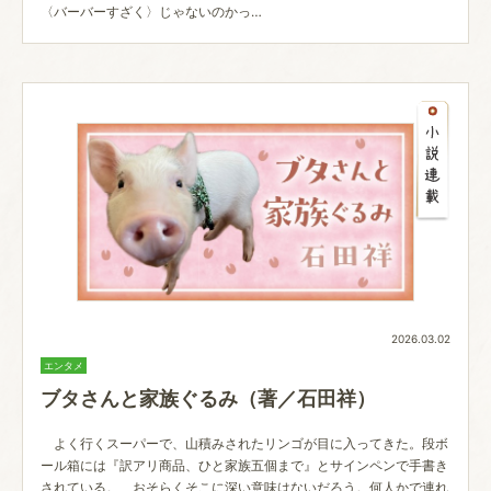
〈バーバーすざく〉じゃないのかっ…
2026.03.02
エンタメ
ブタさんと家族ぐるみ（著／石田祥）
よく行くスーパーで、山積みされたリンゴが目に入ってきた。段ボ
ール箱には『訳アリ商品、ひと家族五個まで』とサインペンで手書き
されている。 おそらくそこに深い意味はないだろう。何人かで連れ