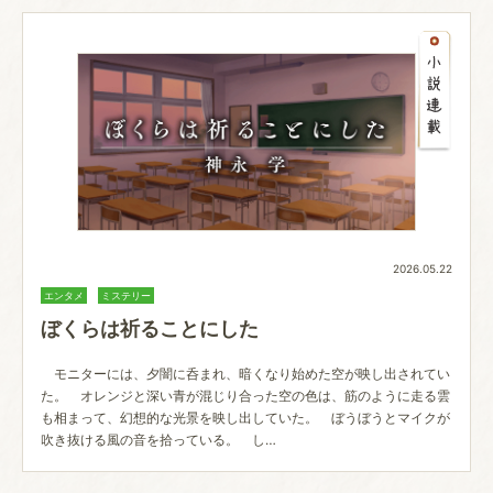
2026.05.22
エンタメ
ミステリー
ぼくらは祈ることにした
モニターには、夕闇に呑まれ、暗くなり始めた空が映し出されてい
た。 オレンジと深い青が混じり合った空の色は、筋のように走る雲
も相まって、幻想的な光景を映し出していた。 ぼうぼうとマイクが
吹き抜ける風の音を拾っている。 し…