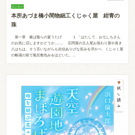
エンタメ
本所あづま橋小間物細工くじゃく屋 紺青の
珠
第一章 薔ば薇らの宴うたげ １ 「はたして、お七しちさん
のお気に召しますかどうか……」 石問屋の主人尾お張わり屋や喜き
八はちは、そう言いながらも自信ありげな笑みを浮かべ、くじゃく屋
の帳場の前で風呂敷包みをほどいた。…