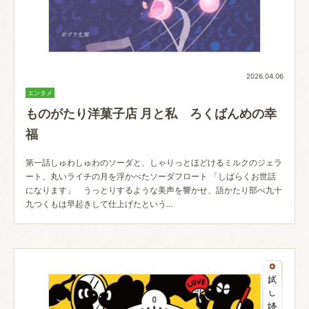
2026.04.06
エンタメ
ものがたり洋菓子店 月と私 ろくばんめの幸
福
第一話しゅわしゅわのソーダと、しゃりっとほどけるミルクのジェラ
ート、丸いライチの月を浮かべたソーダフロート 「しばらくお世話
になります」 うっとりするような美声を響かせ、語かたり部べ九十
九つくもは早起きして仕上げたという…