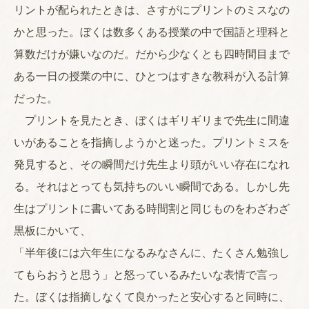
リントが配られたときは、さすがにプリントのミスなの
かと思った。ぼくは数多くある授業の中で国語と理科と
算数だけが嫌いなのだ。だから少なくとも四時間目まで
ある一日の授業の中に、ひとつはすきな教科が入る計算
だった。
プリントを見たとき、ぼくはギリギリまで先生に間違
いがあることを指摘しようかと迷った。プリントミスを
発見すると、その瞬間だけ先生より頭がいい存在になれ
る。それはとっても気持ちのいい瞬間である。しかし先
生はプリントに書いてある時間割と同じものをわざわざ
黒板にかいて、
「半年後には六年生になるみなさんに、たくさん勉強し
てもらおうと思う」と怒っているみたいな表情で言っ
た。ぼくは指摘しなくて良かったと安心すると同時に、