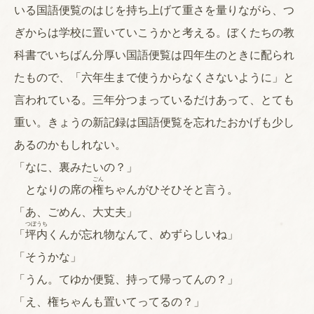
いる国語便覧のはじを持ち上げて重さを量りながら、つ
ぎからは学校に置いていこうかと考える。ぼくたちの教
科書でいちばん分厚い国語便覧は四年生のときに配られ
たもので、「六年生まで使うからなくさないように」と
言われている。三年分つまっているだけあって、とても
重い。きょうの新記録は国語便覧を忘れたおかげも少し
あるのかもしれない。
「なに、裏みたいの？」
ごん
となりの席の
権
ちゃんがひそひそと言う。
「あ、ごめん、大丈夫」
つぼうち
「
坪内
くんが忘れ物なんて、めずらしいね」
「そうかな」
「うん。てゆか便覧、持って帰ってんの？」
「え、権ちゃんも置いてってるの？」