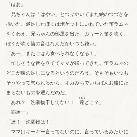
「ほお」
兄ちゃんは「はやい」とつぶやいてまた絵のつづきを
描いた。満足したぼくはポケットにいれていた笛ラムネ
をくわえ、兄ちゃんの部屋を出た。ぷぅーと笛を吹く。
ぼくが吹く笛の音はなんだかいつも鈍い。
「あー、またごはん食べられなくなる！」
忙しそうな音を立ててママが帰ってきた。笛ラムネの
どこが腹の足しになるというのだろう。そもそもいつも
そうやって怒られるから、オカみちでいちばんお腹にた
まらないものを選んだのだ。
とおる
「あれ？ 洗濯物干してない！
達
どこ？」
「部屋ー」
「達！ 洗濯物は！」
ママはキーキー言ってないのに、言っているみたいに