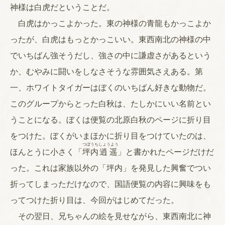
神様は白虎だということだ。
白虎はかっこよかった。東の神様の青龍もかっこよか
ったが、白虎はもっとかっこいい。東西南北の神様の中
でいちばん強そうだし、強さの中に謙虚さがあるという
か、むやみに闘いをしなさそうな雰囲気さえある。第
一、ホワイトタイガーはぼくのいちばん好きな動物だ。
このグループからとった白秋は、たしかにいい名前とい
うことになる。ぼくは便覧の北原白秋のページに折り目
をつけた。ぼくがいまほかに折り目をつけていたのは、
つぼうち
しょうよう
ほんとうに小さく「
坪内
逍遥
」と書かれたページだけだ
った。これは家族以外の「坪内」を発見した興奮でつい
折ってしまっただけなので、国語便覧の内容に興味をも
ってつけた折り目は、今回がはじめてだった。
その翌日、兄ちゃんの絵を見せながら、東西南北に神