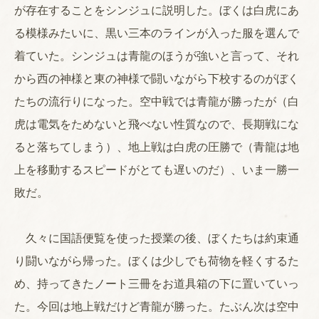
が存在することをシンジュに説明した。ぼくは白虎にあ
る模様みたいに、黒い三本のラインが入った服を選んで
着ていた。シンジュは青龍のほうが強いと言って、それ
から西の神様と東の神様で闘いながら下校するのがぼく
たちの流行りになった。空中戦では青龍が勝ったが（白
虎は電気をためないと飛べない性質なので、長期戦にな
ると落ちてしまう）、地上戦は白虎の圧勝で（青龍は地
上を移動するスピードがとても遅いのだ）、いま一勝一
敗だ。
久々に国語便覧を使った授業の後、ぼくたちは約束通
り闘いながら帰った。ぼくは少しでも荷物を軽くするた
め、持ってきたノート三冊をお道具箱の下に置いていっ
た。今回は地上戦だけど青龍が勝った。たぶん次は空中