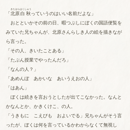
きたはら
はくしゅう
「
北原
白秋
っていうのはいい名前だよな」
おとといかその前の日、暇つぶしにぼくの国語便覧を
みていた兄ちゃんが、北原さんらしき人の絵を描きなが
ら言った。
「その人、きいたことある」
「たぶん授業でやったんだろ」
「なんの人？」
「あめんぼ あかいな あいうえおの人」
「はあん」
ぼくは続きを言おうとしたが出てこなかった。なんと
かなんとか、かきくけこ、の人。
「うきもに こえびも およいでる」兄ちゃんがそう言
ったが、ぼくは何を言っているかわからなくて無視し