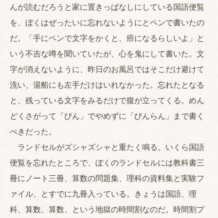
んが読むだろうと家に置きっぱなしにしている国語便覧
を、ぼくはぜったいに忘れないようにとペンで書いたの
だ。「手にペンで文字をかくと、癌になるらしいよ」と
いう不吉な噂を聞いていたが、心を鬼にして書いた。文
字が消えないように、昨日のお風呂ではそこだけ避けて
洗い、湯船にも左手だけはいれなかった。忘れたとなる
と、残っている文字をみるだけで腹が立ってくる。めん
どくさがって「びん」でやめずに「びんらん」まで書く
べきだった。
ランドセルがズシャズシャと重たく鳴る。いくら国語
便覧を忘れたところで、ぼくのランドセルには教科書三
冊にノート三冊、算数の問題集、理科の資料集と実験フ
ァイル、とすでに九冊入っている。きょうは国語、理
科、算数、算数、という地獄の時間割なのだ。時間割プ