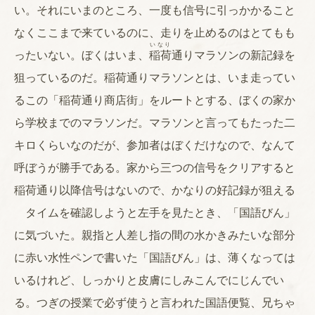
い。それにいまのところ、一度も信号に引っかかること
なくここまで来ているのに、走りを止めるのはとてもも
いなり
ったいない。ぼくはいま、
稲荷
通りマラソンの新記録を
狙っているのだ。稲荷通りマラソンとは、いま走ってい
るこの「稲荷通り商店街」をルートとする、ぼくの家か
ら学校までのマラソンだ。マラソンと言ってもたった二
キロくらいなのだが、参加者はぼくだけなので、なんて
呼ぼうが勝手である。家から三つの信号をクリアすると
稲荷通り以降信号はないので、かなりの好記録が狙える
タイムを確認しようと左手を見たとき、「国語びん」
に気づいた。親指と人差し指の間の水かきみたいな部分
に赤い水性ペンで書いた「国語びん」は、薄くなっては
いるけれど、しっかりと皮膚にしみこんでにじんでい
る。つぎの授業で必ず使うと言われた国語便覧、兄ちゃ