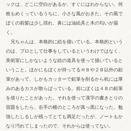
ックは、どこに空白があるか、すぐにはわからない。何
枚もめくっているうちに、小さな風がおきた。その風で
ぼくの前髪は少し揺れ、鼻には油絵具と木の匂いが届
く。
兄ちゃんは、本格的に絵を描いている。本格的という
のは、プロとして仕事をしているというわけではなく、
美術室にしかないような絵の道具を使って描いていると
いうこと。ほかにもぼくが持ってるＨＢや２Ｂ以外の鉛
筆があって、しかもカッターで鉛筆を削るから机には厚
みのあるカスが散らばっている。前にぼくは４Ｂの鉛筆
を借りたことがあった。それを使って漢字の書きとりの
宿題をしたら、右手の横のところが真っ黒になった。勉
強したしるしが残ってとても満足だったが、ノートもか
なり汚れてしまったので、それからは使ってない。