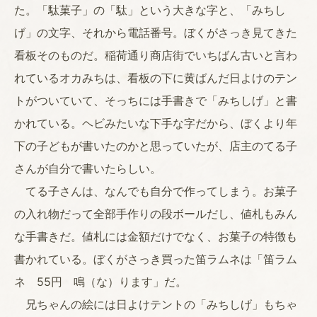
た。「駄菓子」の「駄」という大きな字と、「みちし
げ」の文字、それから電話番号。ぼくがさっき見てきた
看板そのものだ。稲荷通り商店街でいちばん古いと言わ
れているオカみちは、看板の下に黄ばんだ日よけのテン
トがついていて、そっちには手書きで「みちしげ」と書
かれている。ヘビみたいな下手な字だから、ぼくより年
下の子どもが書いたのかと思っていたが、店主のてる子
さんが自分で書いたらしい。
てる子さんは、なんでも自分で作ってしまう。お菓子
の入れ物だって全部手作りの段ボールだし、値札もみん
な手書きだ。値札には金額だけでなく、お菓子の特徴も
書かれている。ぼくがさっき買った笛ラムネは「笛ラム
ネ 55円 鳴（な）ります」だ。
兄ちゃんの絵には日よけテントの「みちしげ」もちゃ