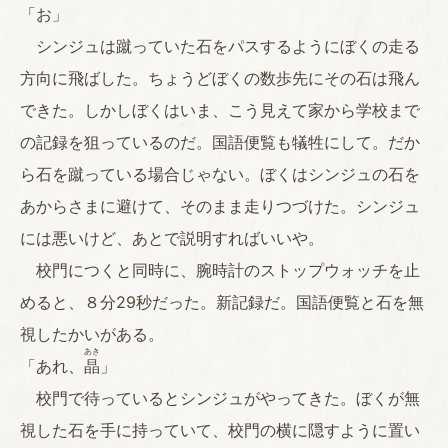
「お」
シンジュは蹴っていた石をパスするようにぼくの走る
方向に飛ばした。ちょうどぼくの数歩先にその石は飛ん
できた。しかしぼくはいま、こう見えて家から学校まで
の記録を狙っているのだ。国語便覧も犠牲にして。だか
ら石を蹴っている場合じゃない。ぼくはシンジュの石を
あからさまに避けて、そのまま走りつづけた。シンジュ
には悪いけど、あとで説明すればいいや。
校門につくと同時に、腕時計のストップウォッチを止
めると、８分29秒だった。新記録だ。国語便覧と石を無
視したかいがある。
あき
「あれ、
晶
」
校門で待っているとシンジュがやってきた。ぼくが無
視した石を手に持っていて、校門の横に隠すように置い