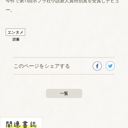
今作で第11回ポプラ社小説新人賞特別賞を受賞しデビュ
ー。
エンタメ
読書
このページをシェアする
一覧