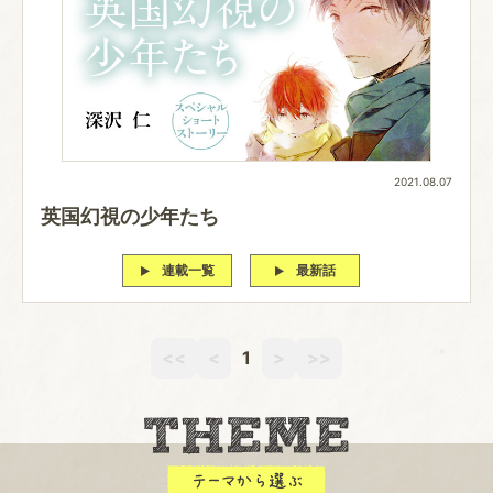
2021.08.07
英国幻視の少年たち
連載一覧
最新話
<<
<
1
>
>>