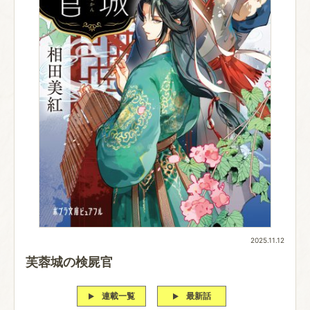
2025.11.12
芙蓉城の検屍官
連載一覧
最新話