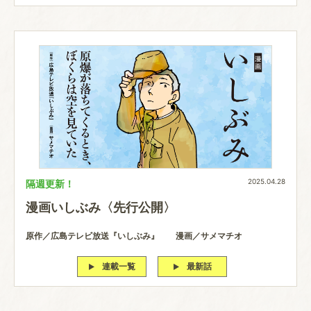
2025.04.28
隔週更新！
漫画いしぶみ〈先行公開〉
原作／広島テレビ放送『いしぶみ』 漫画／サメマチオ
連載一覧
最新話