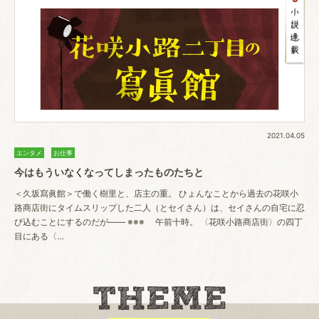
2021.04.05
エンタメ
お仕事
今はもういなくなってしまったものたちと
＜久坂寫眞館＞で働く樹里と、店主の重。 ひょんなことから過去の花咲小
路商店街にタイムスリップした二人（とセイさん）は、セイさんの自宅に忍
び込むことにするのだが―― ※※※ 午前十時。 〈花咲小路商店街〉の四丁
目にある〈…