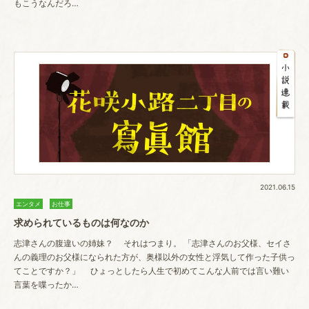
もこうなんだろ…
2021.06.15
エンタメ
お仕事
求められているものは何なのか
志津さんの腹違いの姉妹？ それはつまり。 「志津さんのお父様、セイさ
んの義理のお父様になられた方が、奥様以外の女性と浮気して作った子供っ
てことですか？」 ひょっとしたら人生で初めてこんな人前では言い難い
言葉を喋ったか…