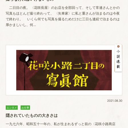
二日目の夜。 〈花咲長屋〉のお店を全部回って、そして常連さんとかの
写真もほとんど撮り終わって、 〈矢車家〉に私と重さんが泊まるのは今夜
で終わり。 いくら何でも写真を撮るためだけに三日も連続で泊まるのは
厚かましいし、何…
2021.08.30
エンタメ
お仕事
隠されていたものの大きさは
一九七六年、昭和五十一年の、私が生まれるずっと前の〈花咲小路商店