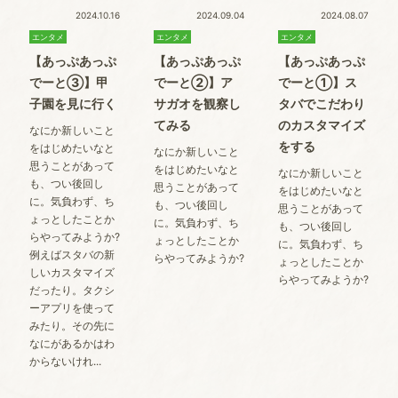
2024.10.16
2024.09.04
2024.08.07
エンタメ
エンタメ
エンタメ
【あっぷあっぷ
【あっぷあっぷ
【あっぷあっぷ
でーと➂】甲
でーと②】ア
でーと①】ス
子園を見に行く
サガオを観察し
タバでこだわり
てみる
のカスタマイズ
なにか新しいこと
をする
をはじめたいなと
なにか新しいこと
思うことがあって
をはじめたいなと
なにか新しいこと
も、つい後回し
思うことがあって
をはじめたいなと
に。気負わず、ち
も、つい後回し
思うことがあって
ょっとしたことか
に。気負わず、ち
も、つい後回し
らやってみようか?
ょっとしたことか
に。気負わず、ち
例えばスタバの新
らやってみようか?
ょっとしたことか
しいカスタマイズ
らやってみようか?
だったり。タクシ
ーアプリを使って
みたり。その先に
なにがあるかはわ
からないけれ...