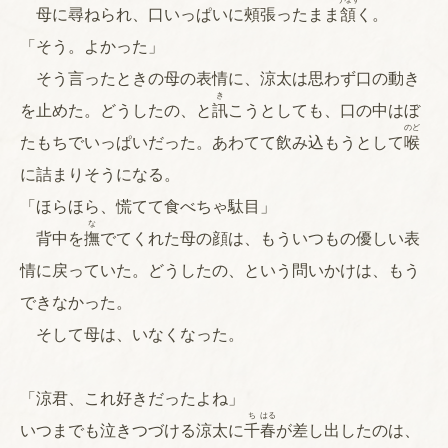
母に尋ねられ、口いっぱいに頰張ったまま
頷
く。
「そう。よかった」
そう言ったときの母の表情に、涼太は思わず口の動き
き
を止めた。どうしたの、と
訊
こうとしても、口の中はぼ
のど
たもちでいっぱいだった。あわてて飲み込もうとして
喉
に詰まりそうになる。
「ほらほら、慌てて食べちゃ駄目」
な
背中を
撫
でてくれた母の顔は、もういつもの優しい表
情に戻っていた。どうしたの、という問いかけは、もう
できなかった。
そして母は、いなくなった。
「涼君、これ好きだったよね」
ち
はる
いつまでも泣きつづける涼太に
千
春
が差し出したのは、