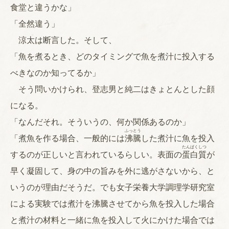
食堂と違うかな」
「全然違う」
涼太は断言した。そして、
「魚を煮るとき、どのタイミングで魚を煮汁に投入する
べきなのか知ってるか」
そう問いかけられ、登志男と純二はきょとんとした顔
になる。
「なんだそれ。そういうの、何か関係あるのか」
ふっ
とう
「煮魚を作る場合、一般的には
沸
騰
した煮汁に魚を投入
たん
ぱく
しつ
するのが正しいと言われているらしい。表面の
蛋
白
質
が
早く凝固して、身の中の旨みを外に逃がさないから、と
いうのが理由だそうだ。でも女子栄養大学調理学研究室
による実験では煮汁を沸騰させてから魚を投入した場合
と煮汁の材料と一緒に魚を投入して火にかけた場合では