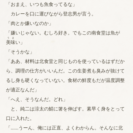
「おまえ、いつも魚食ってるな」
カレーを口に運びながら登志男が言う。
「肉とか嫌いなのか」
「嫌いじゃない。むしろ好き。でもこの南食堂は魚が
うま
美味
い」
「そうかな」
「ああ、材料は北食堂と同じものを使っているはずだか
ら、調理の仕方がいいんだ。この生姜煮も臭みが抜けて
るし身も硬くなっていない。食材の鮮度もだが温度調整
が適正なんだ」
「へえ、そうなんだ。どれ」
と、純二は涼太の鯖に箸を伸ばす。素早く身をとって
口に入れた。
「……うーん、俺には正直、よくわからん。そんなに北