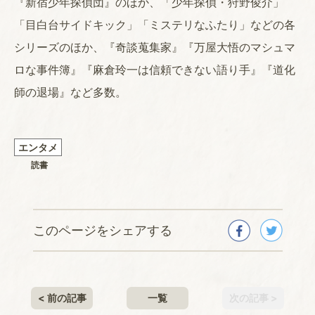
『新宿少年探偵団』のほか、「少年探偵・狩野俊介」
「目白台サイドキック」「ミステリなふたり」などの各
シリーズのほか、『奇談蒐集家』『万屋大悟のマシュマ
ロな事件簿』『麻倉玲一は信頼できない語り手』『道化
師の退場』など多数。
エンタメ
読書
このページをシェアする
< 前の記事
一覧
次の記事 >