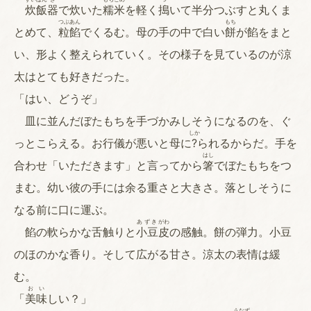
炊
飯
器
で炊いた
糯
米
を軽く
搗
いて半分つぶすと丸くま
つぶ
あん
もち
とめて、
粒
餡
でくるむ。母の手の中で白い
餅
が餡をまと
い、形よく整えられていく。その様子を見ているのが涼
太はとても好きだった。
「はい、どうぞ」
皿に並んだぼたもちを手づかみしそうになるのを、ぐ
しか
っとこらえる。お行儀が悪いと母に
?
られるからだ。手を
はし
合わせ「いただきます」と言ってから
箸
でぼたもちをつ
まむ。幼い彼の手には余る重さと大きさ。落としそうに
なる前に口に運ぶ。
あずき
がわ
餡の軟らかな舌触りと
小豆
皮
の感触。餅の弾力。小豆
のほのかな香り。そして広がる甘さ。涼太の表情は緩
む。
おい
「
美味
しい？」
うなず