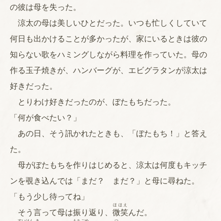
の彼は母を失った。
涼太の母は美しいひとだった。いつも忙しくしていて
何日も出かけることが多かったが、家にいるときは彼の
知らない歌をハミングしながら料理を作っていた。母の
作る玉子焼きが、ハンバーグが、エビグラタンが涼太は
好きだった。
とりわけ好きだったのが、ぼたもちだった。
「何が食べたい？」
あの日、そう訊かれたときも、「ぼたもち！」と答え
た。
母がぼたもちを作りはじめると、涼太は何度もキッチ
ンを覗き込んでは「まだ？ まだ？」と母に尋ねた。
「もう少し待ってね」
ほほえ
そう言って母は振り返り、
微笑
んだ。
すい
はん
き
もち
ごめ
つ