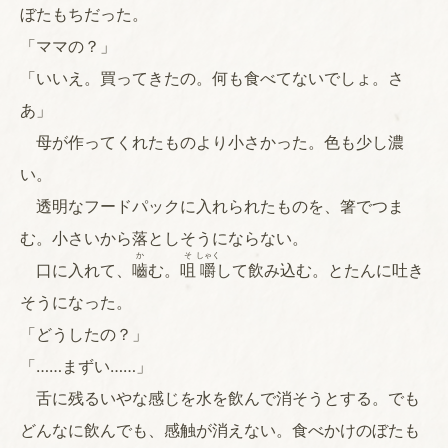
ぼたもちだった。
「ママの？」
「いいえ。買ってきたの。何も食べてないでしょ。さ
あ」
母が作ってくれたものより小さかった。色も少し濃
い。
透明なフードパックに入れられたものを、箸でつま
む。小さいから落としそうにならない。
か
そ
しゃく
口に入れて、
嚙
む。
咀
嚼
して飲み込む。とたんに吐き
そうになった。
「どうしたの？」
「……まずい……」
舌に残るいやな感じを水を飲んで消そうとする。でも
どんなに飲んでも、感触が消えない。食べかけのぼたも