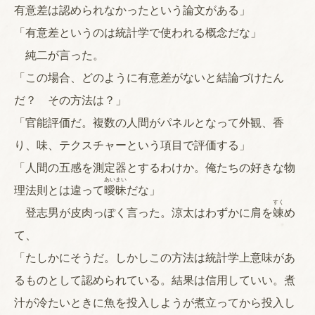
有意差は認められなかったという論文がある」
「有意差というのは統計学で使われる概念だな」
純二が言った。
「この場合、どのように有意差がないと結論づけたん
だ？ その方法は？」
「官能評価だ。複数の人間がパネルとなって外観、香
り、味、テクスチャーという項目で評価する」
「人間の五感を測定器とするわけか。俺たちの好きな物
あい
まい
理法則とは違って
曖
昧
だな」
すく
登志男が皮肉っぽく言った。涼太はわずかに肩を
竦
め
て、
「たしかにそうだ。しかしこの方法は統計学上意味があ
るものとして認められている。結果は信用していい。煮
汁が冷たいときに魚を投入しようが煮立ってから投入し