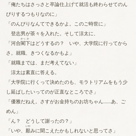
「俺たちはさっさと卒論仕上げて就活も終わらせてのん
びりするつもりなのに」
「のんびりなんてできるかよ。このご時世に」
登志男が茶々を入れた。そして涼太に、
かっ
か
「河合
閣
下
はどうするの？ いや、大学院に行ってから
さ。就職、きつくなるかもよ」
「就職までは、まだ考えてない」
涼太は素直に答える。
「大学院に行くって決めたのも、モラトリアムをもう少
し延ばしたいってのが正直なところでさ」
「優雅だねえ。さすがお金持ちのお坊ちゃん……あ、ご
めん」
「ん？ どうして謝ったの？」
いや
「いや、
厭
みに聞こえたかもしれないと思ってさ」