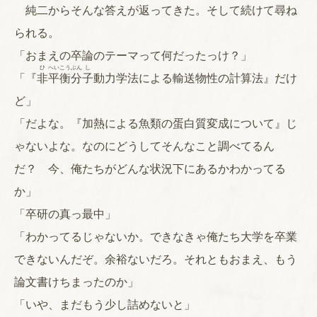
純二からそんな答えが返ってきた。そして続けて尋ね
られる。
「おまえの卒論のテーマって何だったっけ？」
ひ
へい
こう
ぶん
し
「『
非
平
衡
分
子
動力学法による輸送物性の計算法』だけ
ど」
「だよな。『加熱による魚類の蛋白質変成について』じ
ゃないよな。なのにどうしてそんなこと調べてるん
だ？ 今、俺たちがどんな状況下にあるかわかってる
か」
「卒研の真っ最中」
「わかってるじゃないか。できなきゃ俺たち大学を卒業
できないんだぞ。余裕ないだろ。それともおまえ、もう
論文書けちまったのか」
「いや、まだもう少し詰めないと」