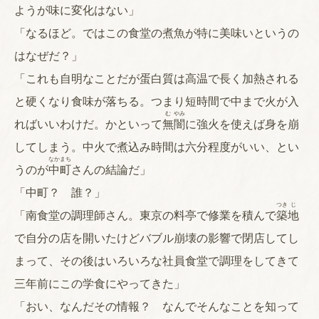
ようが味に変化はない」
「なるほど。ではこの食堂の煮魚が特に美味いというの
はなぜだ？」
「これも自明なことだが蛋白質は高温で長く加熱される
と硬くなり食味が落ちる。つまり短時間で中まで火が入
む
やみ
ればいいわけだ。かといって
無
闇
に強火を使えば身を崩
してしまう。中火で煮込み時間は六分程度がいい、とい
なか
まち
うのが
中
町
さんの結論だ」
「中町？ 誰？」
つき
じ
「南食堂の調理師さん。東京の料亭で修業を積んで
築
地
で自分の店を開いたけどバブル崩壊の影響で閉店してし
まって、その後はいろいろな社員食堂で調理をしてきて
三年前にこの学食にやってきた」
「おい、なんだその情報？ なんでそんなことを知って