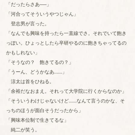
「だったらさあ──」
「河合ってそういうやつじゃん」
登志男が言った。
「なんでも興味を持ったら一直線でさ。それでいて飽き
っぽい。ひょっとしたら卒研やるのに飽きちゃってるの
かもしれない」
「そうなの？ 飽きてるの？」
「うーん、どうかなあ……」
涼太は首をひねる。
「余裕だなおまえ。それって大学院に行くからなのか」
「そういうわけじゃないけど……なんて言うのかな、そ
っちのほうが面白そうだったから」
「興味本位制で生きてるな」
純二が笑う。