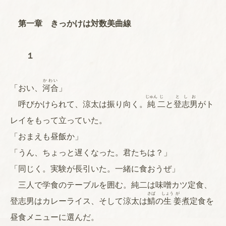
第一章 きっかけは対数美曲線
１
かわい
「おい、
河合
」
じゅん
じ
と
し
お
呼びかけられて、涼太は振り向く。
純
二
と
登
志
男
がト
レイをもって立っていた。
「おまえも昼飯か」
「うん、ちょっと遅くなった。君たちは？」
「同じく。実験が長引いた。一緒に食おうぜ」
三人で学食のテーブルを囲む。純二は味噌カツ定食、
さば
しょう
が
登志男はカレーライス、そして涼太は
鯖
の
生
姜
煮定食を
昼食メニューに選んだ。