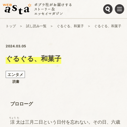
トップ
試し読み一覧
ぐるぐる、和菓子
ぐるぐる、和菓子
2024.03.05
ぐるぐる、和菓子
エンタメ
読書
プロローグ
りょう
た
涼
太
は三月二日という日付を忘れない。その日、六歳