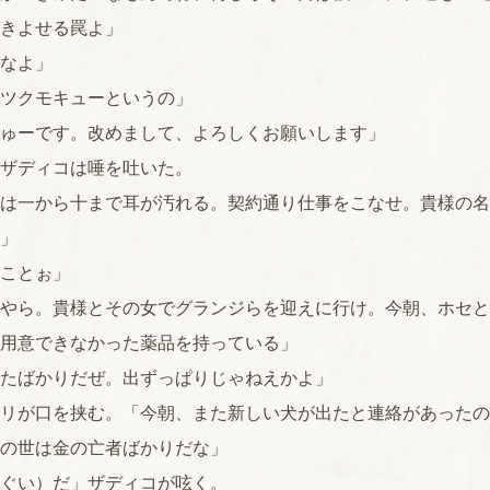
きよせる罠よ」
なよ」
ツクモキューというの」
ゅーです。改めまして、よろしくお願いします」
ザディコは唾を吐いた。
は一から十まで耳が汚れる。契約通り仕事をこなせ。貴様の名
」
ことぉ」
やら。貴様とその女でグランジらを迎えに行け。今朝、ホセと
用意できなかった薬品を持っている」
たばかりだぜ。出ずっぱりじゃねえかよ」
リが口を挟む。「今朝、また新しい犬が出たと連絡があったの
の世は金の亡者ばかりだな」
ぐい）だ」ザディコが呟く。