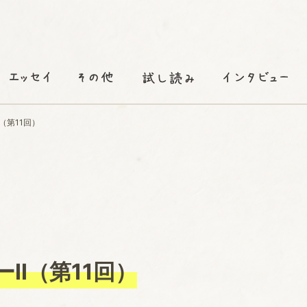
（第11回）
ーⅡ（第11回）