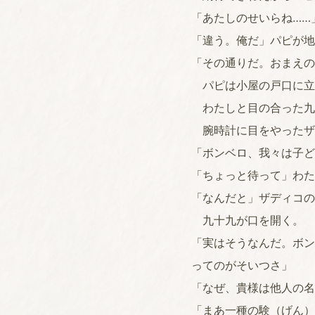
「あたしのせいらね……
「違う。俺だ」パピが地
「その通りだ。おまえの
パピは小屋の戸口に立
わたしと目の合った九
腕時計に目をやったザ
「ボンベロ、我々は子ど
「ちょっと待って」わた
「なんだと」ザディコの
九十九が口を開く。
「実はそうなんだ。ボン
ってのがそいつさ」
「なぜ、貴様は他人の名
「まあ一種の験（げん）