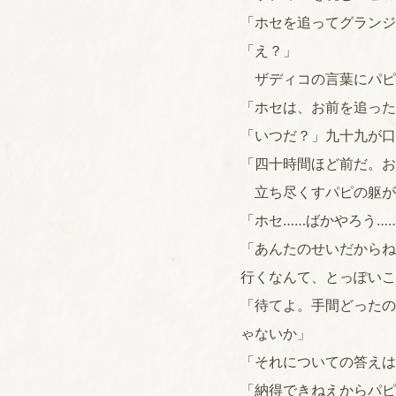
「ホセを追ってグランジ
「え？」
ザディコの言葉にパピ
「ホセは、お前を追った
「いつだ？」九十九が口
「四十時間ほど前だ。お
立ち尽くすパピの躯が
「ホセ……ばかやろう…
「あんたのせいだからね
行くなんて、とっぽいこ
「待てよ。手間どったの
ゃないか」
「それについての答えは
「納得できねえからパピ