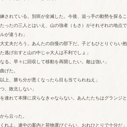
練されている。別班が全滅した。今後、追っ手の動勢を探るこ
たったの三人とはいえ、山の強者（もさ）がそれぞれの地点で
ルが違うわ」
大丈夫だろう。あんたの自慢の部下だ。子どもひとりぐらい抱
た逃げ出すと山の中じゃ大人は不利でしょ」
なる。早々に回収して移動を再開したい。敵は強い」
曲げた。
以上、勝ち分が悪くなったら目も当てられねえ」
つ、敗北しない」
を連れて本隊に戻らなきゃならない。あんたたちはグランジと
から云った。
くれよ。連中の案内と荷物運びぐらい、おれひとりで十分だ」