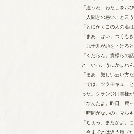
「違うわ。わたしをおび
「人聞きの悪いこと云う
「とにかくこの人の名は
「まあ、はい。つくもき
九十九が頭を下げると
「くだらん。貴様らの話
と、いっこうにかまわん
「まあ、厳しい云い方だ
「では、ツクモキューと
った。グランジは貴様が
「なんだよ。昨日、戻っ
「時間がないの」マルキ
「ちぇっ、またかよ。こ
「今までとは違う種（た