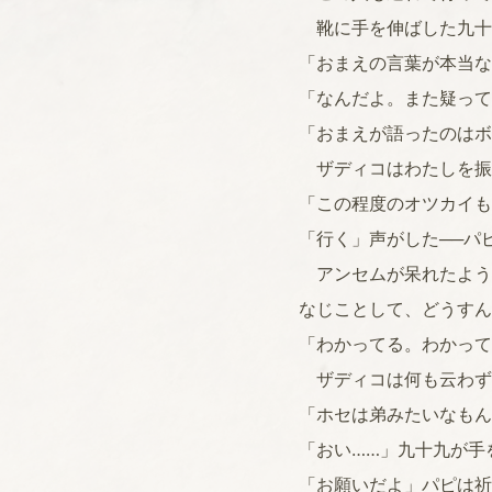
靴に手を伸ばした九十
「おまえの言葉が本当な
「なんだよ。また疑って
「おまえが語ったのはボ
ザディコはわたしを振
「この程度のオツカイも
「行く」声がした──パ
アンセムが呆れたよう
なじことして、どうすん
「わかってる。わかって
ザディコは何も云わず
「ホセは弟みたいなもん
「おい……」九十九が手
「お願いだよ」パピは祈