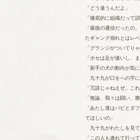
「どう違うんだよ」
「徹底的に組織だって訓
「最後の通信だったの。
たギャング崩れとはレベ
「グランジがついてりゃ
「ホセは足が速いし、ま
「新手の犬の動向が気に
九十九が口をへの字に
「冗談じゃねえぜ。これ
「無論、我々は闘い、勝
「あたし達はパピとダフ
てほしいの」
九十九がわたしを見て
「この人も連れて行って