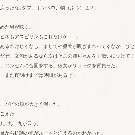
戻ったな､ダフ。ボンベロ、物（ぶつ）は？」
めた男が呟く。
ヒネもアスピリンもこれだけか……」
あるわけじゃなし、ましてや猟犬が嗅ぎまわってるなか、ひと
だぜ。文句があるなら次はそこの姉ちゃんを手伝いにつけてく
、アンセムに合図をする。彼女がリュックを背負った。
 まだ夜明けまでは時間があるぜ」
、パピの頬が大きく鳴った。
こえた。
り」九十九が云う。
目から抗議の光がスーッと消えるのがわかった。