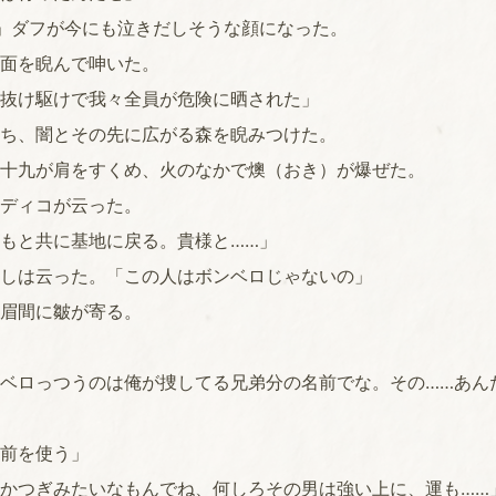
」ダフが今にも泣きだしそうな顔になった。
面を睨んで呻いた。
抜け駆けで我々全員が危険に晒された」
ち、闇とその先に広がる森を睨みつけた。
十九が肩をすくめ、火のなかで燠（おき）が爆ぜた。
ディコが云った。
もと共に基地に戻る。貴様と……」
しは云った。「この人はボンベロじゃないの」
眉間に皺が寄る。
ベロっつうのは俺が捜してる兄弟分の名前でな。その……あん
前を使う」
かつぎみたいなもんでね、何しろその男は強い上に、運も……