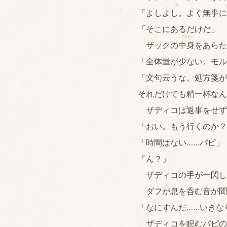
「よしよし。よく無事に
「そこにあるだけだ」
ザックの中身をあらた
「全体量が少ない。モル
「文句云うな。処方箋が
それだけでも精一杯なん
ザディコは返事をせず
「おい。もう行くのか？
「時間はない……パピ」
「ん？」
ザディコの手が一閃し
ダフが息を呑む音が聞
「なにすんだ……いきな
ザディコを睨むパピの