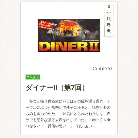
2018.09.03
エンタメ
ダイナーⅡ（第7回）
警官が振り返る前にパピはその脇を通り過ぎ、テ
ーブルにぶつかる勢いで椅子に座ると、猛然と皿の
ものを食べ始めた。 呆気にとられたわたしは、自
分でも意外なほど大声を出していた。「ゆっくり食
べなさい！ 行儀の悪い！」「ぽふぁい...