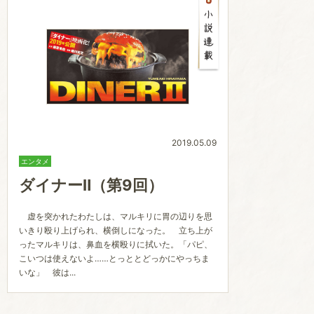
2019.05.09
エンタメ
ダイナーⅡ（第9回）
虚を突かれたわたしは、マルキリに胃の辺りを思
いきり殴り上げられ、横倒しになった。 立ち上が
ったマルキリは、鼻血を横殴りに拭いた。「パピ、
こいつは使えないよ……とっととどっかにやっちま
いな」 彼は...