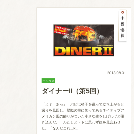
2018.08.01
エンタメ
ダイナーⅡ（第5回）
「え？ あっ」 パピは椅子を蹴って立ち上がると
辺りを見回し、壁際の柱に飾ってあるネイティブア
メリカン風の飾りがついた小さな鏡をしげしげと覗
き込んだ。 わたしとトトは思わず顔を見合わせ
た。「なんだこれ…R...