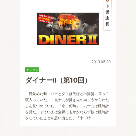
2019.05.20
エンタメ
ダイナーⅡ（第10回）
目覚めた時、パピとダフは先ほどの姿勢に戻って
寝入っていた。 九十九が焚き火の向こうからわた
しを見つめていた。「今、何時」 九十九は腕時計
を見た。そういえば全裸にもかかわらず彼は腕時計
をしていたことを思い出した。「十一時...