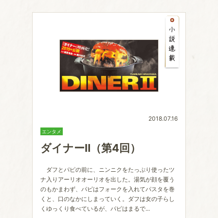
2018.07.16
エンタメ
ダイナーⅡ（第4回）
ダフとパピの前に、ニンニクをたっぷり使ったツ
ナ入りアーリオオーリオを出した。湯気が顔を覆う
のもかまわず、パピはフォークを入れてパスタを巻
くと、口のなかにしまっていく。ダフは女の子らし
くゆっくり食べているが、パピはまるで...