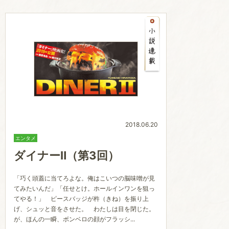
2018.06.20
エンタメ
ダイナーⅡ（第3回）
「巧く頭蓋に当てろよな。俺はこいつの脳味噌が見
てみたいんだ」「任せとけ。ホールインワンを狙っ
てやる！」 ピースバッジが杵（きね）を振り上
げ、シュッと音をさせた。 わたしは目を閉じた。
が、ほんの一瞬、ボンベロの顔がフラッシ...