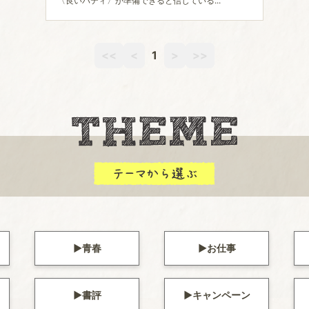
〈良いパティ〉が準備できると信じている...
<<
<
1
>
>>
青春
お仕事
書評
キャンペーン