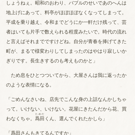
しょうねぇ。昭和のおわり、バブルのせいであのへんは
地上げにあって、料亭がほぼほぼなくなってしまって。
平成を乗り越え、令和までどうにか一軒だけ残って、芸
者はいても片手で数えられる程度みたいで。時代の流れ
と言えばそれまでですけどね。自分が青春を捧げてきた
町が、まるで様変わりしてしまったのはやはり寂しいか
ぎりです。長生きするのも考えものかと」
ため息をひとつついてから、大屋さんは我に返ったか
のような表情になる。
「ごめんなさいね、店先でこんな身の上話なんかしちゃ
って。いけない、いけない。花屋にきたんだから花、買
ためだ
わなくちゃ。
爲田
くん、選んでくれたかしら」
「爲田さんもきてるんですか」