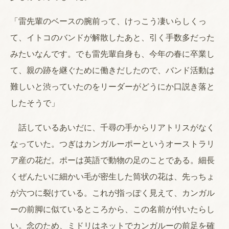
「雷先輩のベースの腕前って、けっこう凄いらしくっ
て、イトコのバンドが解散したあと、引く手数多だった
みたいなんです。でも雷先輩自身も、今年の春に卒業し
て、親の跡を継ぐために働きだしたので、バンド活動は
難しいと渋っていたのをリーダーがどうにか口説き落と
したそうで」
話しているあいだに、千尋の手からリアトリスがなく
なっていた。つぎはカンガルーポーというオーストラリ
ア産の花だ。ポーは英語で動物の足のことである。細長
くぜんたいに細かい毛が密生した筒状の花は、先っちょ
が六つに裂けている。これが指っぽく見えて、カンガル
ーの前脚に似ているところから、この名前が付いたらし
い。念のため、ミドリはネットでカンガルーの前足を確