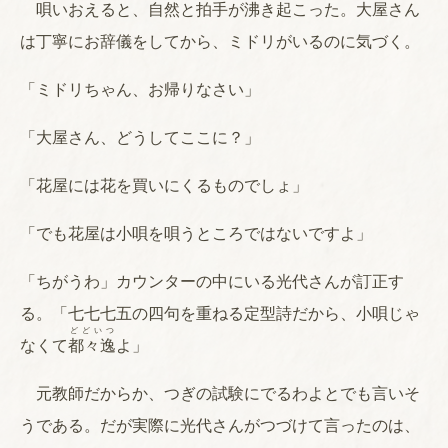
唄いおえると、自然と拍手が沸き起こった。大屋さん
は丁寧にお辞儀をしてから、ミドリがいるのに気づく。
「ミドリちゃん、お帰りなさい」
「大屋さん、どうしてここに？」
「花屋には花を買いにくるものでしょ」
「でも花屋は小唄を唄うところではないですよ」
「ちがうわ」カウンターの中にいる光代さんが訂正す
る。「七七七五の四句を重ねる定型詩だから、小唄じゃ
どどいつ
なくて
都々逸
よ」
元教師だからか、つぎの試験にでるわよとでも言いそ
うである。だが実際に光代さんがつづけて言ったのは、