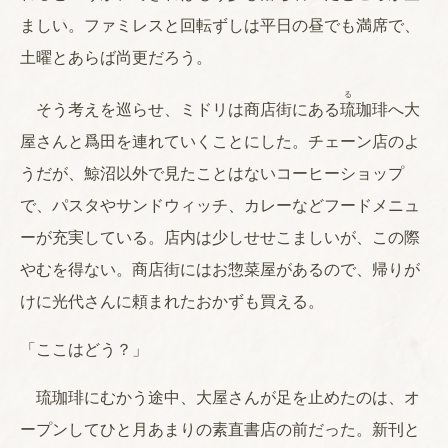
ましい。ファミレスと回転ずしは平日の昼でも満席で、
土曜とあらば尚更だろう。
る
そう考えを巡らせ、ミドリは商店街にある
琉
珈琲へ大
屋さんと爲田を連れていくことにした。チェーン店のよ
うだが、鯨沼以外で見たことはないコーヒーショップ
で、パスタやサンドウィッチ、カレーなどフードメニュ
ーが充実している。店内は少しせせこましいが、この際
やむを得ない。商店街にはお惣菜屋があるので、帰りが
けに光代さんに頼まれたおかずも買える。
「ここはどう？」
琉珈琲にむかう途中、大屋さんが足を止めたのは、オ
ープンしてひと月あまりの素直書店の前だった。新刊と