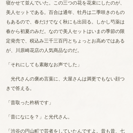
寝かせて並んでいた。この三つの花を花束にしたのが、
美人セットである。百合は通年、牡丹は二季咲きのもの
もあるので、春だけでなく秋にも出回る。しかし芍薬は
春から初夏のみだ。なので美人セットはいまの季節の限
定発売で、税込み三千三百円とちょっとお高めではある
が、川原崎花店の人気商品なのだ。
「それにしても素敵なお声でした」
光代さんの褒め言葉に、大屋さんは満更でもない顔つ
きで答える。
「昔取った杵柄です」
「昔になにを？」と光代さん。
「渋谷の円山町で芸者をしていたんですよ。昔も昔、七