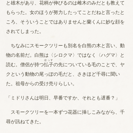
と雄木があり、花柄が伸びるのは雌木のみだとも教えて
もらった。女のほうが努力したってことだねと言ったと
ころ、そういうことではありませんと蘭くんに妙な顔を
されてしまった。
ちなみにスモークツリーも別名を白熊の木と言い、動
物の名前だ。白熊は〈シロクマ〉ではなく〈ハグマ〉と
ほっす
読む。僧侶が持つ
払子
の先についている毛のことで、ヤ
クという動物の尾っぽの毛だと、さきほど千尋に聞い
た。祖母からの受け売りらしい。
「ミドリさんは明日、早番ですか、それとも遅番？」
スモークツリーを一本ずつ花器に挿しこみながら、千
尋が訊ねてきた。