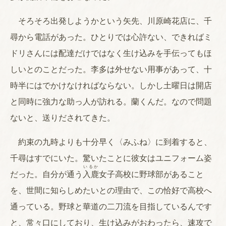
そろそろ出発しようかという矢先、川原崎花店に、千
尋から電話があった。ひとりでは心許ない、できればミ
ドリさんには配達だけではなく生け込みを手伝ってもほ
しいとのことだった。李多は外せない用事があって、十
時半にはでかけなければならない。しかし土曜日は開店
と同時に強力な助っ人が訪れる。蘭くんだ。なので問題
ないと、送りだされてきた。
約束の九時よりも十分早く〈みふね〉に到着すると、
千尋はすでにいた。驚いたことに彼女はユニフォーム姿
いるか
だった。自分が通う
入鹿
女子高校に野球部があること
を、世間に知らしめたいとの理由で、この恰好で高校へ
通っている。野球と華道の二刀流を目指しているんです
と、常々口にしており、生け込みがおわったら、速攻で