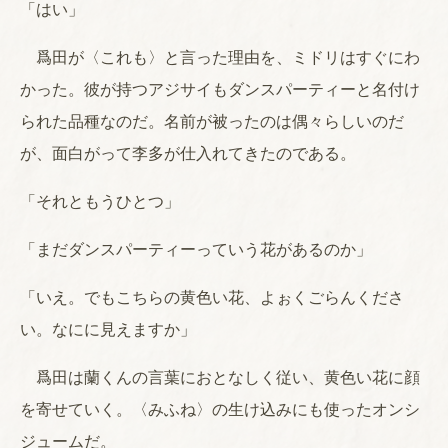
「はい」
爲田が〈これも〉と言った理由を、ミドリはすぐにわ
かった。彼が持つアジサイもダンスパーティーと名付け
られた品種なのだ。名前が被ったのは偶々らしいのだ
が、面白がって李多が仕入れてきたのである。
「それともうひとつ」
「まだダンスパーティーっていう花があるのか」
「いえ。でもこちらの黄色い花、よぉくごらんくださ
い。なにに見えますか」
爲田は蘭くんの言葉におとなしく従い、黄色い花に顔
を寄せていく。〈みふね〉の生け込みにも使ったオンシ
ジュームだ。