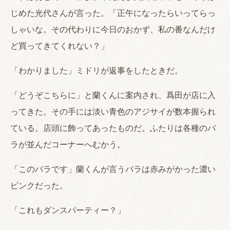
じめた光代さんが言った。「正午になったらいってらっ
しゃいな。その代わりに今日のおかず、私の番なんだけ
ど買ってきてくれない？」
「わかりました」ミドリが返事をしたときだ。
「どうぞこちらに」と蘭くんに案内され、爲田が店に入
ってきた。その手には淡い青色のアジサイが数本握られ
ている。店頭に飾ってあったものだ。ふたりは各種のバ
ラが並んだコーナーへむかう。
「このバラです」蘭くんが言うバラは赤みがかった濃い
ピンクだった。
「これもダンスパーティー？」