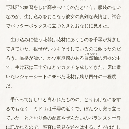
野球部の練習をしに高校へいくのだという。服装のせい
なのか、生け込みをおこなう彼女の真剣な表情は、試合
でバッターボックスに立つときとおなじに見えた。
生け込みに使う花器は花材にあうものを千尋が持参し
てきていた。祖母がいつもそうしているのに倣ったのだ
しぜんゆう
ろう。品格が漂い、かつ重厚感のある
自然釉
の陶器の中
で、生け花は三十分ほどでカタチを成してきた。床に敷
いたレジャーシートに並べた花材は残り四分の一程度
だ。
手伝ってほしいと言われたものの、とりわけなにをす
るでもなく、ミドリは千尋の近くで、ぼんやり突っ立っ
ていた。ときおり色の配置やぜんたいのバランスを千尋
に訊かれるので、率直に意見を述べはする。だがはたし