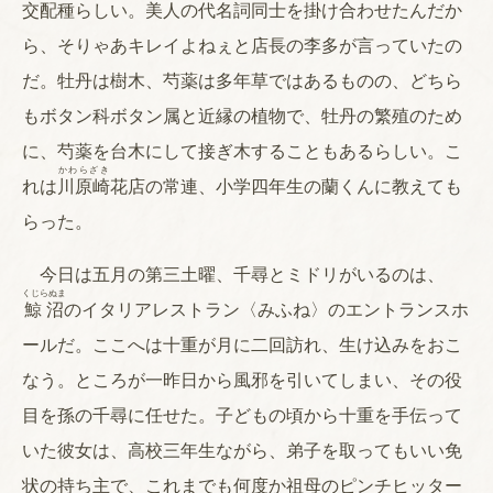
交配種らしい。美人の代名詞同士を掛け合わせたんだか
ら、そりゃあキレイよねぇと店長の李多が言っていたの
だ。牡丹は樹木、芍薬は多年草ではあるものの、どちら
もボタン科ボタン属と近縁の植物で、牡丹の繁殖のため
に、芍薬を台木にして接ぎ木することもあるらしい。こ
かわらざき
れは
川原崎
花店の常連、小学四年生の蘭くんに教えても
らった。
今日は五月の第三土曜、千尋とミドリがいるのは、
くじらぬま
鯨沼
のイタリアレストラン〈みふね〉のエントランスホ
ールだ。ここへは十重が月に二回訪れ、生け込みをおこ
なう。ところが一昨日から風邪を引いてしまい、その役
目を孫の千尋に任せた。子どもの頃から十重を手伝って
いた彼女は、高校三年生ながら、弟子を取ってもいい免
状の持ち主で、これまでも何度か祖母のピンチヒッター