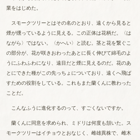
業をはじめた。
スモークツリーとはその名のとおり、遠くから見ると
煙が燻っているように見える。この正体は花柄だ。〈は
ながら〉ではない。〈かへい〉と読む。茎と花を繋ぐこ
の部分が、花が咲きおわったあとに長く伸びて綿毛のよ
うにふわふわになり、遠目だと煙に見えるのだ。花のあ
とにできた種がこの先っちょについており、遠くへ飛ば
すための役割をしている。これもまた蘭くんに教わった
ことだ。
こんなふうに進化するのって、すごくないですか。
蘭くんに同意を求められ、ミドリは何度も頷いた。ス
モークツリーはイチョウとおなじく、雌雄異株で、雌木