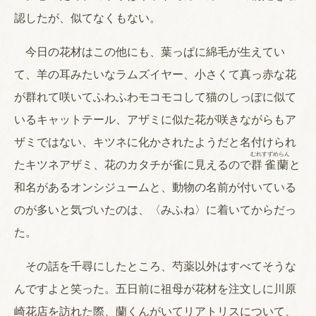
認したが、似てなくもない。
今日の花材はこの他にも、葉っぱに綿毛が生えてい
て、羊の耳みたいなラムズイヤー、小さくて真っ赤な花
が群れて咲いてふわふわモコモコして猫のしっぽに似て
いるキャットテール、アザミに似た花が咲きながらもア
ザミではない、キツネに化かされたようだと名付けられ
むれすずめらん
たキツネアザミ、花のカタチが雀に見えるので
群雀蘭
と
和名があるオンシジュームと、動物の名前が付いている
のが多いと気づいたのは、〈みふね〉に着いてからだっ
た。
その話を千尋にしたところ、芍薬以外はすべてそうな
んですよと笑った。五日前に祖母が花材を注文しに川原
崎花店を訪れた際、蘭くんがいてリアトリスについて、