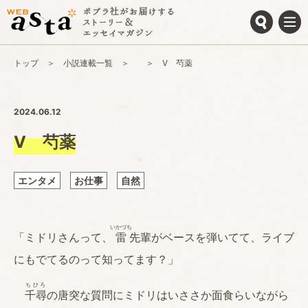
トップ
小説連載一覧
Ⅴ 芍薬
2024.06.12
Ⅴ 芍薬
エンタメ
お仕事
自然
いかづち
「ミドリさんって、
雷
先輩がベースを弾いてて、ライブ
にもでてるのって知ってます？」
ちひろ
千尋
の唐突な質問にミドリはいささか面食らいながら