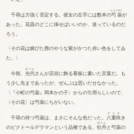
しゃくやく
千尋は力強く否定する。彼女の左手には数本の
芍薬
が
あった。花器のどこに挿せばいいのか、迷っているのだ
ろう。
〈その花は媚びた唇のやうな紫がかつた赤い色をしてゐ
た。〉
みつよ
今朝、
光代
さんが店頭に飾る看板に書いた言葉だ。も
う少し先まであったが、ぜんぶは思いだせなかった。
〈『小町の芍薬』岡本かの子〉からの引用らしいので、
〈その花〉は芍薬にちがいない。
やえざ
千尋の持つ芍薬は、まさにそんな色だった。
八重咲
き
ぼたん
のビクトールデラマンという品種である。
牡丹
と芍薬の