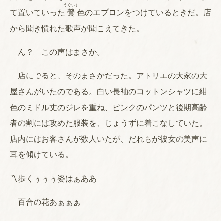
うぐいす
て置いていった
鶯
色のエプロンをつけているときだ。店
から聞き慣れた歌声が聞こえてきた。
ん？ この声はまさか。
店にでると、そのまさかだった。アトリエの大家の大
屋さんがいたのである。白い長袖のコットンシャツに紺
色のミドル丈のジレを重ね、ピンクのパンツと後期高齢
者の割には攻めた服装を、じょうずに着こなしていた。
店内にはお客さんが数人いたが、だれもが彼女の美声に
耳を傾けている。
〽歩くぅぅぅ姿はぁああ
百合の花あぁぁぁ