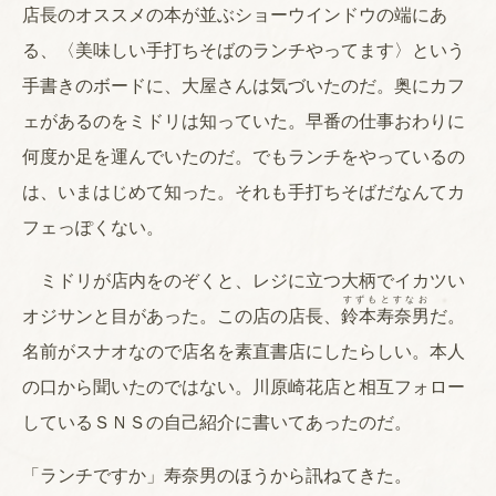
店長のオススメの本が並ぶショーウインドウの端にあ
る、〈美味しい手打ちそばのランチやってます〉という
手書きのボードに、大屋さんは気づいたのだ。奥にカフ
ェがあるのをミドリは知っていた。早番の仕事おわりに
何度か足を運んでいたのだ。でもランチをやっているの
は、いまはじめて知った。それも手打ちそばだなんてカ
フェっぽくない。
ミドリが店内をのぞくと、レジに立つ大柄でイカツい
すずもとすなお
オジサンと目があった。この店の店長、
鈴本寿奈男
だ。
名前がスナオなので店名を素直書店にしたらしい。本人
の口から聞いたのではない。川原崎花店と相互フォロー
しているＳＮＳの自己紹介に書いてあったのだ。
「ランチですか」寿奈男のほうから訊ねてきた。