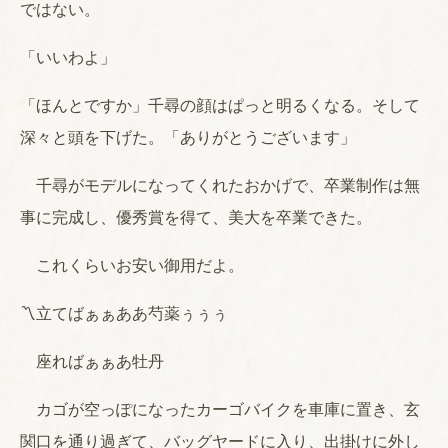
ではない。
「いいわよ」
「ほんとですか」千尋の顔はぱっと明るくなる。そして
深々と頭を下げた。「ありがとうございます」
千尋がモデルになってくれたおかげで、卒業制作は無
事に完成し、優秀賞を得て、美大を卒業できた。
これくらいお安い御用だよ。
〽立てばぁぁああ芍薬ぅぅぅ
座ればぁぁあ牡丹
カゴが空っぽになったカーゴバイクを車庫に置き、玄
関口を通り過ぎて、バッグヤードに入り、出掛けに外し