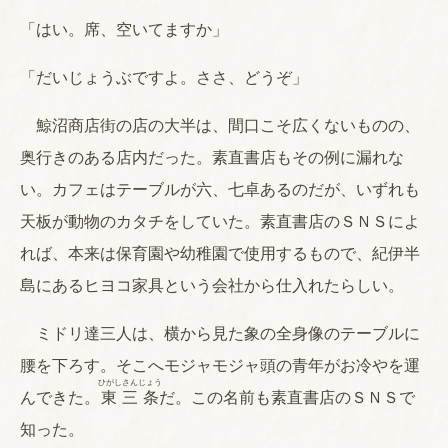
「はい。席、空いてますか」
「だいじょうぶですよ。ささ、どうぞ」
鯨沼商店街の店の大半は、間口こそ広くないものの、
奥行きのある店内だった。素直書店もその例に漏れな
い。カフェはテーブルが六、七卓あるのだが、いずれも
天板が動物のカタチをしていた。素直書店のＳＮＳによ
れば、本来は保育園や幼稚園で使用するもので、紀伊半
島にあるヒヨコ家具という会社から仕入れたらしい。
ミドリ達三人は、横から見た象の全身像のテーブルに
腰を下ろす。そこへモジャモジャ頭の青年がお冷やを運
ひがしさんじょう
んできた。
東三条
だ。この名前も素直書店のＳＮＳで
知った。