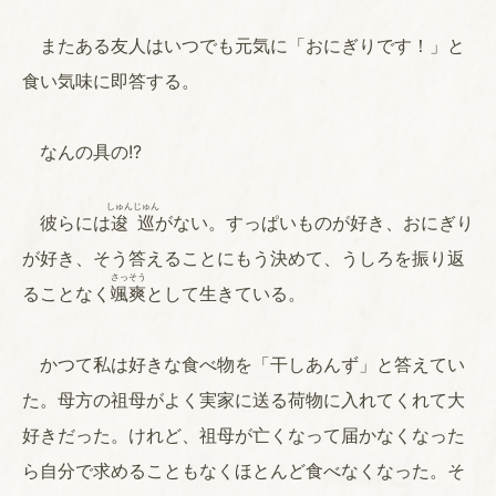
またある友人はいつでも元気に「おにぎりです！」と
食い気味に即答する。
なんの具の!?
しゅん
じゅん
彼らには
逡
巡
がない。すっぱいものが好き、おにぎり
が好き、そう答えることにもう決めて、うしろを振り返
さっ
そう
ることなく
颯
爽
として生きている。
かつて私は好きな食べ物を「干しあんず」と答えてい
た。母方の祖母がよく実家に送る荷物に入れてくれて大
好きだった。けれど、祖母が亡くなって届かなくなった
ら自分で求めることもなくほとんど食べなくなった。そ