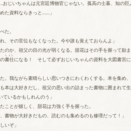
…おじいちゃんは元宮廷博物官じゃない。孤高の士暮、知の巨
めた資料ならきっと……」
べた。
れ、その官位もなくなった。今や誰も覚えておらんよ」
たのか、祖父の目の光が弱くなる。甜花はその手を握って励ま
しょし
の
書仕
になる！ そして必ずおじいちゃんの資料を大図書宮に
た。我ながら素晴らしい思いつきにわくわくする。本を集め、
も本は大好きだし、祖父の思い出の詰まった書物に囲まれて生
いているかもしれんのう」
たことが嬉しく、甜花は力強く手を握った。
、書物が大好きだもの、読むのも集めるのも修理だって！」
しいぞ」