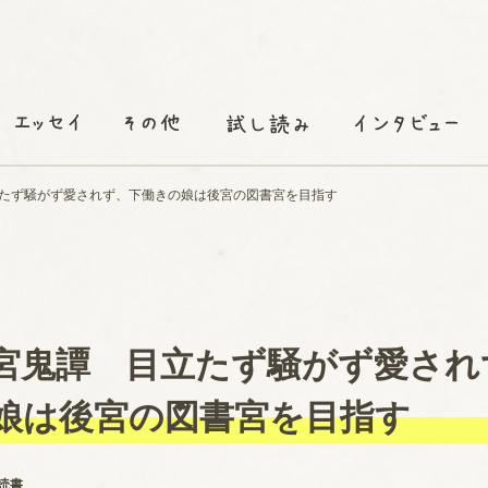
たず騒がず愛されず、下働きの娘は後宮の図書宮を目指す
宮鬼譚 目立たず騒がず愛され
娘は後宮の図書宮を目指す
読書