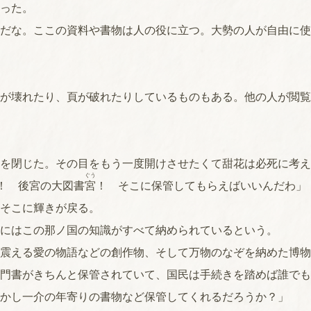
った。
だな。ここの資料や書物は人の役に立つ。大勢の人が自由に使
が壊れたり、頁が破れたりしているものもある。他の人が閲覧
を閉じた。その目をもう一度開けさせたくて甜花は必死に考え
ぐう
！ 後宮の大図書
宮
！ そこに保管してもらえばいいんだわ」
そこに輝きが戻る。
にはこの那ノ国の知識がすべて納められているという。
震える愛の物語などの創作物、そして万物のなぞを納めた博物
門書がきちんと保管されていて、国民は手続きを踏めば誰でも
かし一介の年寄りの書物など保管してくれるだろうか？」