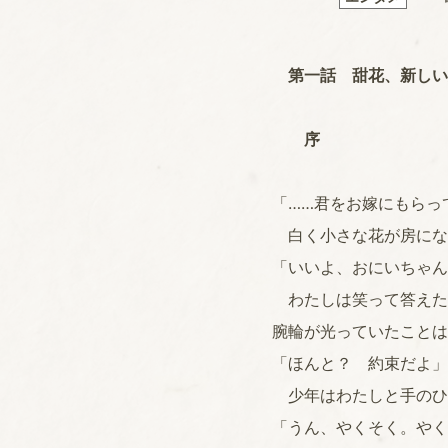
第一話 甜花、新しい
序
「……君をお嫁にもらっ
白く小さな花が房にな
「いいよ、おにいちゃん
わたしは笑って答えた
腕輪が光っていたことは
「ほんと？ 約束だよ」
少年はわたしと手のひ
「うん、やくそく。やく