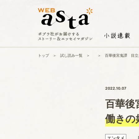
トップ
試し読み一覧
百華後宮鬼譚 目立
2022.10.07
百華後
働きの
エンタメ