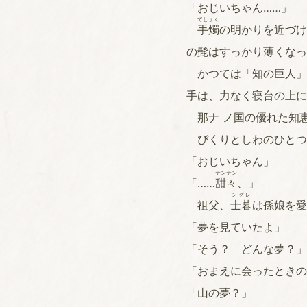
「おじいちゃん……」
てしょく
手燭
の明かりを近づけ
の髭はすっかり薄くなっ
かつては「知の巨人」
手は、力なく寝台の上に
那ナ ノ国の優れた知
ぴくりとしわのひとつ
「おじいちゃん」
テンテン
「……
甜々
、」
シグレ
祖父、
士暮
は孫娘を愛
「夢を見ていたよ」
「そう？ どんな夢？」
「おまえに会ったときの
「山の夢？」