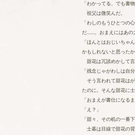
「わかってる、でも書物
祖父は微笑んだ。
「わしのもうひとつの心
だ……。おまえにはあの
「ほんとはおじいちゃん
かもしれないと思ったか
甜花は冗談めかして言
「残念じゃがわしは自分
そう言われて甜花はが
たのに。そんな甜花に士
「おまえが書仕になるま
「え？」
「甜々、その机の一番下
士暮は目線で甜花の背