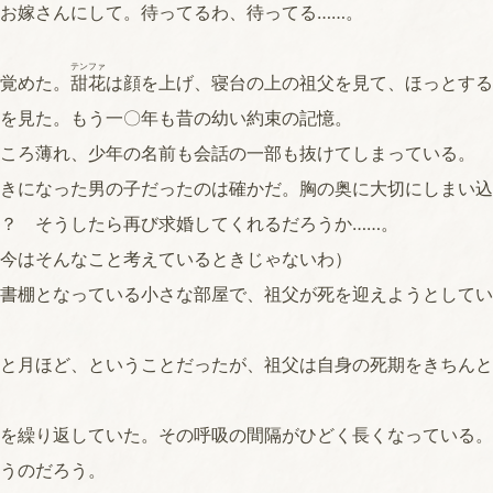
お嫁さんにして。待ってるわ、待ってる……。
テンファ
覚めた。
甜花
は顔を上げ、寝台の上の祖父を見て、ほっとする
を見た。もう一〇年も昔の幼い約束の記憶。
ころ薄れ、少年の名前も会話の一部も抜けてしまっている。
きになった男の子だったのは確かだ。胸の奥に大切にしまい込
？ そうしたら再び求婚してくれるだろうか……。
今はそんなこと考えているときじゃないわ）
書棚となっている小さな部屋で、祖父が死を迎えようとしてい
と月ほど、ということだったが、祖父は自身の死期をきちんと
を繰り返していた。その呼吸の間隔がひどく長くなっている。
うのだろう。