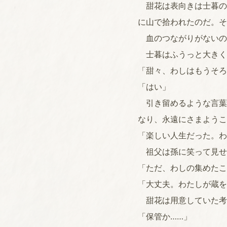
甜花は表向きは士暮の
に山で拾われたのだ。そ
血のつながりがないの
士暮はふうっと大きく
「甜々、わしはもうそろ
「はい」
引き留めるような言葉
なり、永遠にさまようこ
「楽しい人生だった。わ
祖父は孫に笑って見せ
「ただ、わしの集めたこ
「大丈夫。わたしが蔵を
甜花は用意していた考
「保管か……」