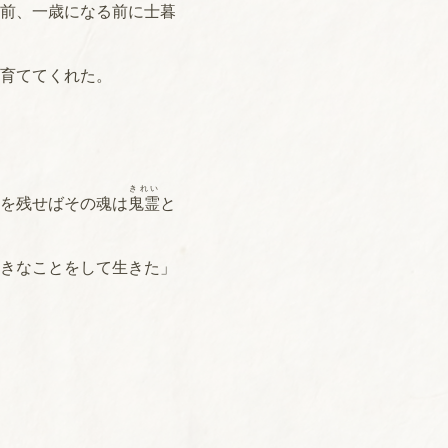
前、一歳になる前に士暮
育ててくれた。
きれい
を残せばその魂は
鬼霊
と
きなことをして生きた」