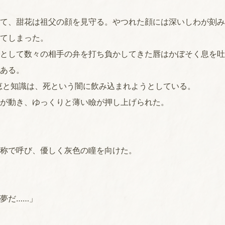
て、甜花は祖父の顔を見守る。やつれた顔には深いしわが刻み
てしまった。
として数々の相手の弁を打ち負かしてきた唇はかぼそく息を吐
ある。
恵と知識は、死という闇に飲み込まれようとしている。
が動き、ゆっくりと薄い瞼が押し上げられた。
称で呼び、優しく灰色の瞳を向けた。
夢だ……」