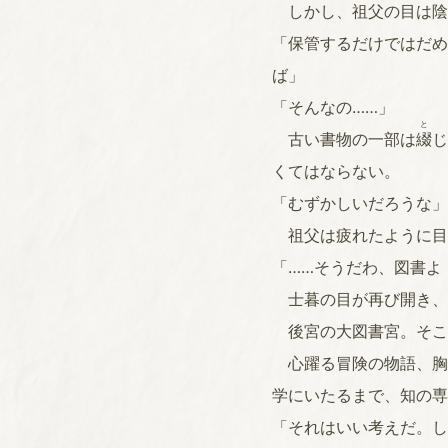
しかし、祖父の目は陰
「保管するだけではだめ
ば」
「そんなの……」
と
古い書物の一部は
綴
じ
くてはならない。
「むずかしいだろうな」
祖父は疲れたように目
「……そうだわ、図書よ
士暮の目が再び開き、
後宮の大図書宮。そこ
心躍る冒険の物語、胸
学にいたるまで、知の専
「それはいい考えだ。し