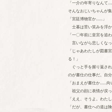
「一介の年寄りなんて…
そんなおじいちゃんが集
「宮廷博物官か……」
士暮は苦い笑みを浮か
「一〇年前に皇宮を追わ
言いながら悲しくなっ
「じゃあわたしが図書宮
る！」
ぐっと手を握り返され
のが書仕の仕事だ。自分
「おまえが書仕か……向
祖父の顔に表情が戻っ
「ええ、そうよ。わたし
「だが、書仕への道は険