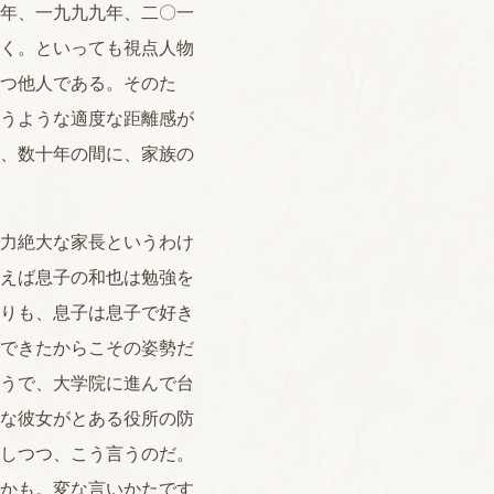
年、一九九九年、二〇一
く。といっても視点人物
つ他人である。そのた
うような適度な距離感が
、数十年の間に、家族の
力絶大な家長というわけ
えば息子の和也は勉強を
りも、息子は息子で好き
できたからこその姿勢だ
うで、大学院に進んで台
な彼女がとある役所の防
しつつ、こう言うのだ。
かも。変な言いかたです