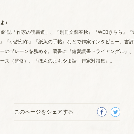
よ）
本の雑誌「作家の読書道」、『別冊文藝春秋』『WEBきらら』『週
』『小説幻冬』『紙魚の手帖』などで作家インタビュー、書評
ーのブレーンを務める。著書に『偏愛読書トライアングル』、
ーズ（監修）、『ほんのよもやま話 作家対談集』。
このページをシェアする