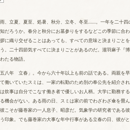
雨、立夏、夏至、処暑、秋分、立冬、冬至……。一年を二十四
知だろうか。春分と秋分にお墓参りをするなどこの季節に合わ
拶に織り交ぜることはあっても、すべての意味と決まりごとを
う。二十四節気すべてに決まりごとがあるのだ。瀧羽麻子『博
わたる物語。
五八年 立春」。今から六十年以上も前の話である。両親を早
て働いていたスミは、一家の転勤のため別の奉公先を紹介され
は炊事は自分でこなす働き者で優しいお人柄。大学に勤務する
る機会がない。ある雨の日、スミは家の前でわざわざ傘を畳ん
彼こそが藤巻家の一人息子、昭彦だ。気象学の研究者である彼
う印象。でも藤巻家の大事な年中行事がある立春の日、彼がと