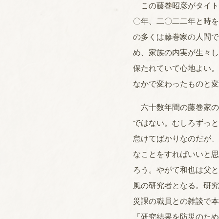
この藤巻昭彦がタイト
〇年、二〇二二年と時を
の多くは藤巻家の人間で
め、家族の内実が生々し
保たれていて心地よい。
なかで変わったものと変
六十数年間の藤巻家の
ではない。むしろずっと
怠けてばかりなのだが、
なことをすればいいと思
ろう。やがて和也は父と
風の研究者となる。研究
災課の職員との雑談で本
「研究結果を防災のため