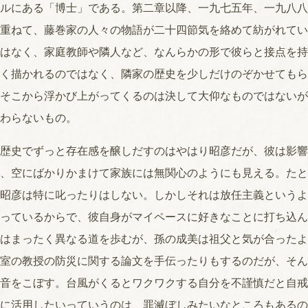
ルにある「博士」である。第二章以降、一九七五年、一九八八
重ねて、藤巻家の人々の物語が二十四節気を絡めて紡がれてい
はなく、家庭教師や隣人など、なんらかの形で彼らと接点を持
く描かれるのではなく、隣家の歴史を少しだけのぞかせてもら
そこから浮かび上がってくるのは決して大仰なものではないが
わらないもの。
歴史でずっと存在感を醸しだすのはやはり昭彦だが、彼は影響
、空にばかりかまけて家族には無関心のようにも見える。たと
昭彦は特に叱ったりはしない。しかしそれは放任主義というよ
っているからで、彼自身がマイペースに好きなことに打ち込ん
はまったく異なる道を歩むが、孫の成美は祖父と気が合ったよ
室の教授の防災に関する論文を手伝ったりもするのだが、そん
音をこぼす。台風がくるとワクワクする自分を不謹慎だと自戒
に活用したいっていうのは、罪滅ぼしみたいなところもあるの