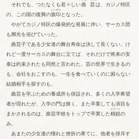
それでも、つたなくも若々しい
曲芸
は、カジノ特区
シンボル
の、この国の復興の
旗印
となった。
やがてカジノ特区の爆発的な発展に伴い、サーカス団
も脚光を浴びていった。
曲芸子である少女達の舞台寿命は決して長くない。け
れど一度サーカスの舞台に立てば、それだけで将来の安
泰は約束されたも同然と言われた。芸の世界で生きるの
も、会社をおこすのも、一生を食べていくのに困らない
結婚相手を探すのも。
曲芸を学ぶための養成所も併設され、多くの入学希望
者が現れたが、入学の門は狭く、また卒業しても演目を
エリート
まかされるのは、曲芸学校をトップで卒業した
精鋭
の
み。
あまたの少女達の憧れと挫折の果てに、他者を排斥す