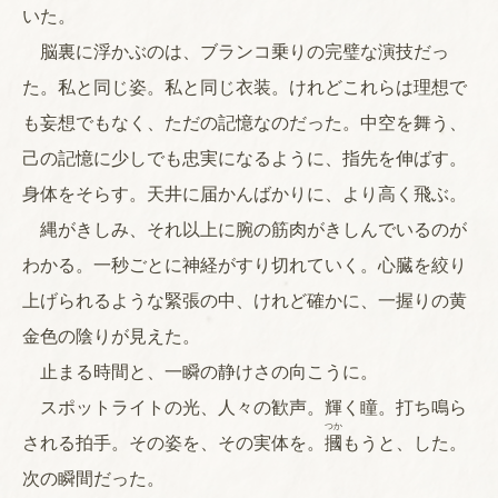
いた。
脳裏に浮かぶのは、ブランコ乗りの完璧な演技だっ
た。私と同じ姿。私と同じ衣装。けれどこれらは理想で
も妄想でもなく、ただの記憶なのだった。中空を舞う、
己の記憶に少しでも忠実になるように、指先を伸ばす。
身体をそらす。天井に届かんばかりに、より高く飛ぶ。
縄がきしみ、それ以上に腕の筋肉がきしんでいるのが
わかる。一秒ごとに神経がすり切れていく。心臓を絞り
上げられるような緊張の中、けれど確かに、一握りの黄
金色の陰りが見えた。
止まる時間と、一瞬の静けさの向こうに。
スポットライトの光、人々の歓声。輝く瞳。打ち鳴ら
つか
される拍手。その姿を、その実体を。
摑
もうと、した。
次の瞬間だった。