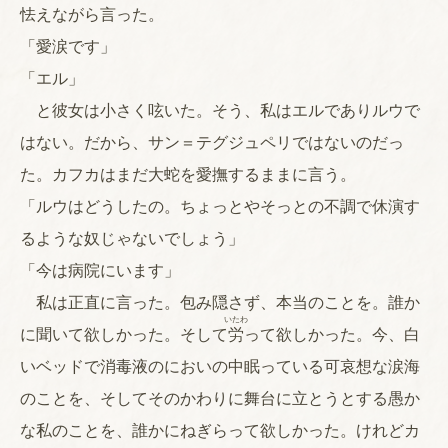
怯えながら言った。
「愛涙です」
「エル」
と彼女は小さく呟いた。そう、私はエルでありルウで
はない。だから、サン＝テグジュペリではないのだっ
た。カフカはまだ大蛇を愛撫するままに言う。
「ルウはどうしたの。ちょっとやそっとの不調で休演す
るような奴じゃないでしょう」
「今は病院にいます」
私は正直に言った。包み隠さず、本当のことを。誰か
いたわ
に聞いて欲しかった。そして
労
って欲しかった。今、白
いベッドで消毒液のにおいの中眠っている可哀想な涙海
のことを、そしてそのかわりに舞台に立とうとする愚か
な私のことを、誰かにねぎらって欲しかった。けれどカ