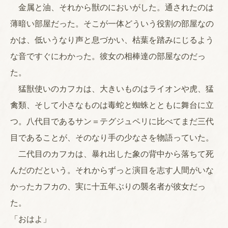
金属と油、それから獣のにおいがした。通されたのは
薄暗い部屋だった。そこが一体どういう役割の部屋なの
かは、低いうなり声と息づかい、枯葉を踏みにじるよう
な音ですぐにわかった。彼女の相棒達の部屋なのだっ
た。
猛獣使いのカフカは、大きいものはライオンや虎、猛
禽類、そして小さなものは毒蛇と蜘蛛とともに舞台に立
つ。八代目であるサン＝テグジュペリに比べてまだ三代
目であることが、そのなり手の少なさを物語っていた。
二代目のカフカは、暴れ出した象の背中から落ちて死
んだのだという。それからずっと演目を志す人間がいな
かったカフカの、実に十五年ぶりの襲名者が彼女だっ
た。
「おはよ」