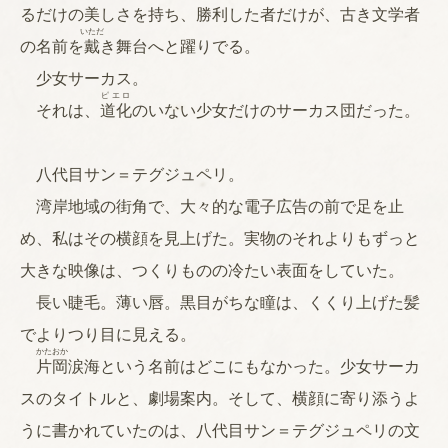
るだけの美しさを持ち、勝利した者だけが、古き文学者
いただ
の名前を
戴
き舞台へと躍りでる。
少女サーカス。
ピエロ
それは、
道化
のいない少女だけのサーカス団だった。
八代目サン＝テグジュペリ。
湾岸地域の街角で、大々的な電子広告の前で足を止
め、私はその横顔を見上げた。実物のそれよりもずっと
大きな映像は、つくりものの冷たい表面をしていた。
長い睫毛。薄い唇。黒目がちな瞳は、くくり上げた髪
でよりつり目に見える。
かた
おか
片
岡
涙海という名前はどこにもなかった。少女サーカ
スのタイトルと、劇場案内。そして、横顔に寄り添うよ
うに書かれていたのは、八代目サン＝テグジュペリの文