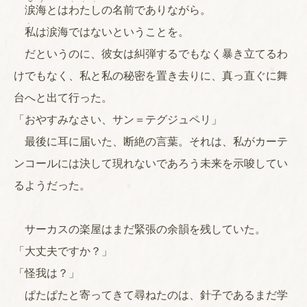
涙
海
とは
わたし
の名前でありながら。
、
私
は涙海ではないということを。
だというのに、彼女は糾弾するでもなく暴き立てるわ
けでもなく、私と私の秘密を置き去りに、真っ直ぐに舞
台へと出て行った。
「おやすみなさい、サン＝テグジュペリ」
最後に耳に届いた、断絶の言葉。それは、私がカーテ
ンコールには決して現れないであろう未来を示唆してい
るようだった。
サーカスの楽屋はまだ緊張の余韻を残していた。
「大丈夫ですか？」
「怪我は？」
ぱたぱたと寄ってきて尋ねたのは、針子であるまだ学