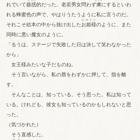
れでいて
蠱
惑
的だった。老若男女問わず
虜
にするといわ
れる蜂蜜色の声で、やはりうたうように私に言うのだ。
ヒロイン
それこそ絵本の中から抜け出した
お姫様
のように、また
同時に悪い魔女のように。
、、
「
るう
は、ステージで失敗した日は決して笑わなかった
から」
女王様みたいな子だものね。
そう言いながら、私の唇をわずかに押して、指を離
す。
そんなことは、知っている。そう思った。私は知って
いる。けれども、彼女も知っているのかもしれないと思
った。
（気づかれた）
そう直感した。
る
う
、、、