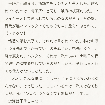
一瞬息が詰まり、衝撃でチラシをとり落とした。貼ら
れていたのは、電子広告と同じ、涙海の横顔だった。フ
ライヤーとして使われているものなのだろう。その顔、
目元が黒いマジックでぐちゃぐちゃに塗りつぶされて。
【ヘタクソ】
にじ
憎悪の
滲
む文字で、それだけ書かれていた。私は血液
がつま先まで下がっていくのを感じた。指先が冷たく、
唇が震えた。ヘタクソ。それが、私のあの、土曜日の夜
間興行の演技を指しているのだとしたら、それは言われ
ても仕方がないことだった。
けれど、こんな風に、ぐちゃぐちゃにされるいわれな
んかない。そう思った。ここにいるのは、私ではなく彼
女だ。私がどれだけつたなくても無様だとしても。
涙海は下手じゃない。