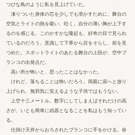
つひな鳥のように私を見上げていた。
凍りついた身体の芯を少しでも溶かすために、舞台の
空気とライトの熱を吸い、吐く。自分の薄い胸が上下す
るのを感じる。このかすかな隆起も、好奇の目で見られ
ているのだろう。意識して下界から目をそらし、前を見
つめた。スポットライトのあたる舞台の上段が、空中ブ
ランコの出発点だ。
高い所が怖いと、思ったことはなかった。
けれど、落ちることは怖いだろう。両親に宙へと放り
上げられ、無邪気に笑えるような子供ではもうない。
上空十三メートル。数字にしてしまえばそれだけの高
さが、いとも簡単に凶器となることを私はもう知ってい
る。
仕掛け天井からおろされたブランコに手をかける。命