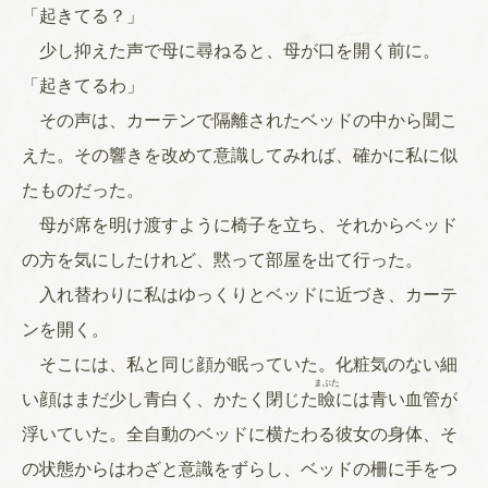
「起きてる？」
少し抑えた声で母に尋ねると、母が口を開く前に。
「起きてるわ」
その声は、カーテンで隔離されたベッドの中から聞こ
えた。その響きを改めて意識してみれば、確かに私に似
たものだった。
母が席を明け渡すように椅子を立ち、それからベッド
の方を気にしたけれど、黙って部屋を出て行った。
入れ替わりに私はゆっくりとベッドに近づき、カーテ
ンを開く。
そこには、私と同じ顔が眠っていた。化粧気のない細
まぶた
い顔はまだ少し青白く、かたく閉じた
瞼
には青い血管が
浮いていた。全自動のベッドに横たわる彼女の身体、そ
の状態からはわざと意識をずらし、ベッドの柵に手をつ