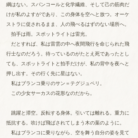
綱はない。スパンコールと化学繊維、そして己の筋肉だ
けが私のよすがであり、この身体を空へと放つ。オーケ
ストラに促されるまま、人の飛べるはずのない場所へ。
拍手は雨。スポットライトは雷光。
だとすれば、私は雷雲の中へ夜間飛行を命じられた飛
行士なのだろう。待っているのがたとえ死であったとし
ても、スポットライトと拍手だけが、私の背中を夜へと
押し出す。その行く先に星はない。
私はブランコ乗りのサン＝テグジュペリ。
この少女サーカスの花形なのだから。
跳躍と滞空。反転する身体。引いては離れる。重力に
抵抗する。吹けば飛ばされてしまう木の葉のように。
私はブランコに乗りながら、空を舞う自分の姿を見て