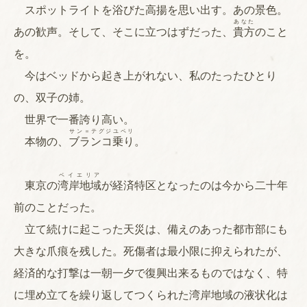
スポットライトを浴びた高揚を思い出す。あの景色。
あなた
あの歓声。そして、そこに立つはずだった、
貴方
のこと
を。
今はベッドから起き上がれない、私のたったひとり
の、双子の姉。
世界で一番誇り高い。
サン＝テグジユペリ
本物の、
ブランコ乗り
。
ベイエリア
東京の
湾岸地域
が経済特区となったのは今から二十年
前のことだった。
立て続けに起こった天災は、備えのあった都市部にも
大きな爪痕を残した。死傷者は最小限に抑えられたが、
経済的な打撃は一朝一夕で復興出来るものではなく、特
に埋め立てを繰り返してつくられた湾岸地域の液状化は