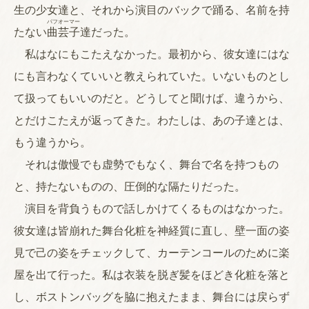
生の少女達と、それから演目のバックで踊る、名前を持
パフオーマー
たない
曲芸子
達だった。
私はなにもこたえなかった。最初から、彼女達にはな
にも言わなくていいと教えられていた。いないものとし
て扱ってもいいのだと。どうしてと聞けば、違うから、
とだけこたえが返ってきた。わたしは、あの子達とは、
もう違うから。
それは傲慢でも虚勢でもなく、舞台で名を持つもの
と、持たないものの、圧倒的な隔たりだった。
演目を背負うもので話しかけてくるものはなかった。
彼女達は皆崩れた舞台化粧を神経質に直し、壁一面の姿
見で己の姿をチェックして、カーテンコールのために楽
屋を出て行った。私は衣装を脱ぎ髪をほどき化粧を落と
し、ボストンバッグを脇に抱えたまま、舞台には戻らず