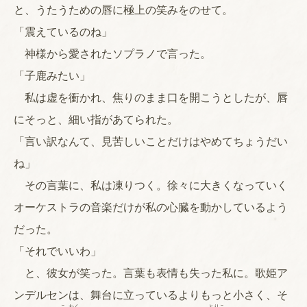
と、うたうための唇に極上の笑みをのせて。
「震えているのね」
神様から愛されたソプラノで言った。
「子鹿みたい」
私は虚を衝かれ、焦りのまま口を開こうとしたが、唇
にそっと、細い指があてられた。
「言い訳なんて、見苦しいことだけはやめてちょうだい
ね」
その言葉に、私は凍りつく。徐々に大きくなっていく
オーケストラの音楽だけが私の心臓を動かしているよう
だった。
「それでいいわ」
と、彼女が笑った。言葉も表情も失った私に。歌姫ア
ンデルセンは、舞台に立っているよりもっと小さく、そ
こ
わく
とりこ