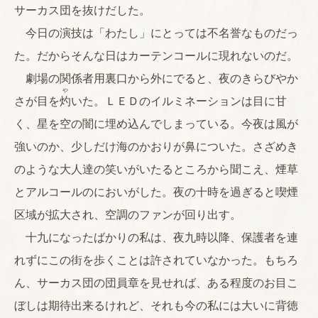
サーカス団を抜けだした。
今日の演技は「わたし」にとっては不名誉なものだっ
た。だからそんな日はカーテンコールに現れないのだ。
劇場の関係者用裏口から外にでると、夜のきらびやか
や
さが目を
灼
いた。ＬＥＤのイルミネーションは目に甘
く、星を空の闇に埋め込んでしまっている。今夜は風が
強いのか、少しだけ海のかおりが鼻についた。さざめき
のような大人達の笑いがいたるところから聞こえ、煙草
とアルコールのにおいがした。夜の十時を過ぎると喫煙
区域が拡大され、空調のファンが回り出す。
十九になったばかりの私は、夜九時以降、保護者を連
れずにこの街を歩くことは許されていなかった。もちろ
ん、サーカス団の団員章を見せれば、ある程度のお目こ
ぼしは期待出来るけれど、それも今の私には大いに背徳