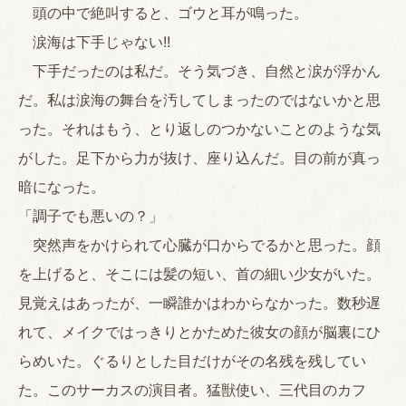
頭の中で絶叫すると、ゴウと耳が鳴った。
涙海は下手じゃない!!
下手だったのは私だ。そう気づき、自然と涙が浮かん
だ。私は涙海の舞台を汚してしまったのではないかと思
った。それはもう、とり返しのつかないことのような気
がした。足下から力が抜け、座り込んだ。目の前が真っ
暗になった。
「調子でも悪いの？」
突然声をかけられて心臓が口からでるかと思った。顔
を上げると、そこには髪の短い、首の細い少女がいた。
見覚えはあったが、一瞬誰かはわからなかった。数秒遅
れて、メイクではっきりとかためた彼女の顔が脳裏にひ
らめいた。ぐるりとした目だけがその名残を残してい
た。このサーカスの演目者。猛獣使い、三代目のカフ