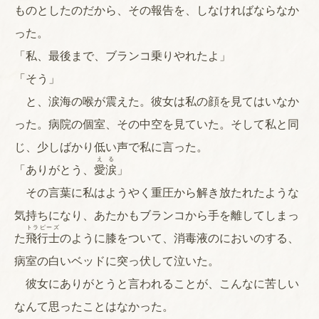
ものとしたのだから、その報告を、しなければならなか
った。
「私、最後まで、ブランコ乗りやれたよ」
「そう」
と、涙海の喉が震えた。彼女は私の顔を見てはいなか
った。病院の個室、その中空を見ていた。そして私と同
じ、少しばかり低い声で私に言った。
え
る
「ありがとう、
愛
涙
」
その言葉に私はようやく重圧から解き放たれたような
気持ちになり、あたかもブランコから手を離してしまっ
トラピーズ
た
飛行士
のように膝をついて、消毒液のにおいのする、
病室の白いベッドに突っ伏して泣いた。
彼女にありがとうと言われることが、こんなに苦しい
なんて思ったことはなかった。