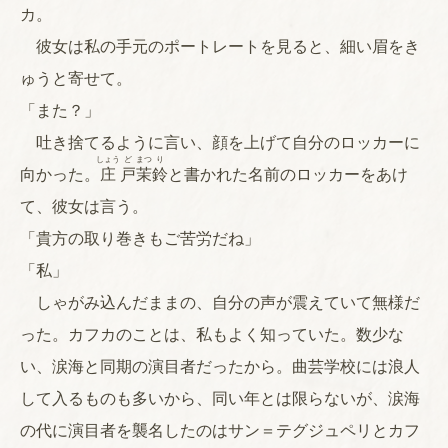
カ。
彼女は私の手元のポートレートを見ると、細い眉をき
ゅうと寄せて。
「また？」
吐き捨てるように言い、顔を上げて自分のロッカーに
しょう
ど
まつ
り
向かった。
庄
戸
茉
鈴
と書かれた名前のロッカーをあけ
て、彼女は言う。
「貴方の取り巻きもご苦労だね」
「私」
しゃがみ込んだままの、自分の声が震えていて無様だ
った。カフカのことは、私もよく知っていた。数少な
い、涙海と同期の演目者だったから。曲芸学校には浪人
して入るものも多いから、同い年とは限らないが、涙海
の代に演目者を襲名したのはサン＝テグジュペリとカフ