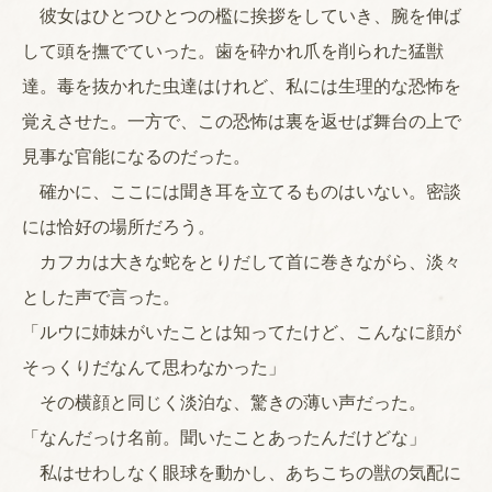
彼女はひとつひとつの檻に挨拶をしていき、腕を伸ば
して頭を撫でていった。歯を砕かれ爪を削られた猛獣
達。毒を抜かれた虫達はけれど、私には生理的な恐怖を
覚えさせた。一方で、この恐怖は裏を返せば舞台の上で
見事な官能になるのだった。
確かに、ここには聞き耳を立てるものはいない。密談
には恰好の場所だろう。
カフカは大きな蛇をとりだして首に巻きながら、淡々
とした声で言った。
「ルウに姉妹がいたことは知ってたけど、こんなに顔が
そっくりだなんて思わなかった」
その横顔と同じく淡泊な、驚きの薄い声だった。
「なんだっけ名前。聞いたことあったんだけどな」
私はせわしなく眼球を動かし、あちこちの獣の気配に