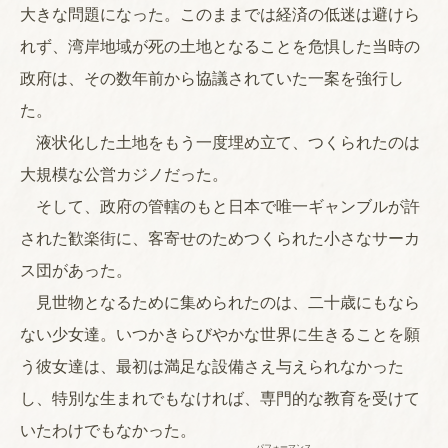
大きな問題になった。このままでは経済の低迷は避けら
れず、湾岸地域が死の土地となることを危惧した当時の
政府は、その数年前から協議されていた一案を強行し
た。
液状化した土地をもう一度埋め立て、つくられたのは
大規模な公営カジノだった。
そして、政府の管轄のもと日本で唯一ギャンブルが許
された歓楽街に、客寄せのためつくられた小さなサーカ
ス団があった。
見世物となるために集められたのは、二十歳にもなら
ない少女達。いつかきらびやかな世界に生きることを願
う彼女達は、最初は満足な設備さえ与えられなかった
し、特別な生まれでもなければ、専門的な教育を受けて
いたわけでもなかった。
パフォーマンス