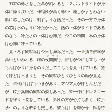
羽衣の薄さをした幕が割れると、スポットライトが身
体に降り注いだ。伸縮性が高く薄い生地しかまとわない
肌に感じたのは、刺すような熱だった。その一方で身体
の芯は氷のように冷たかった。熱の正体がライトである
のなら、冷たさの正体は恐怖だ。今この瞬間、私の身体
は恐怖に凍っている。
見下ろす観客席は今日も満席だった。一番抽選倍率が
ソワレ
高いといわれる土曜の
夜間興行
。誰もが今にも立ち上が
らんばかりに身をのりだしてこちらを見上げている。驚
くほどはっきりと、その観客ひとりひとりの顔が見え
た。年代にはばらつきがあり、アジア人がほとんどだ
が、時折異国の観客の姿もあった。皆一様にドレスコー
ドを守り正装をしている。男性の方が心持ち多く、時折
学生のような若者も交じる。彼らは目を輝かせ、餌を待