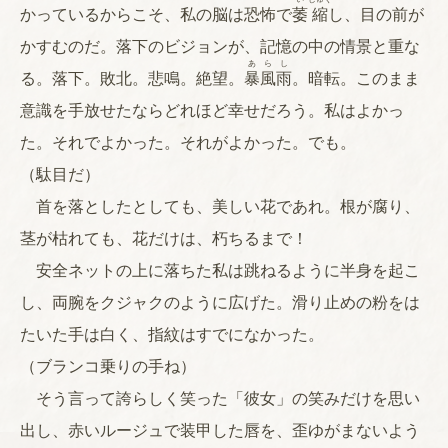
かっているからこそ、私の脳は恐怖で
萎
縮
し、目の前が
かすむのだ。落下のビジョンが、記憶の中の情景と重な
あらし
る。落下。敗北。悲鳴。絶望。
暴風雨
。暗転。このまま
意識を手放せたならどれほど幸せだろう。私はよかっ
た。それでよかった。それがよかった。でも。
（駄目だ）
首を落としたとしても、美しい花であれ。根が腐り、
茎が枯れても、花だけは、朽ちるまで！
安全ネットの上に落ちた私は跳ねるように半身を起こ
し、両腕をクジャクのように広げた。滑り止めの粉をは
たいた手は白く、指紋はすでになかった。
（ブランコ乗りの手ね）
そう言って誇らしく笑った「彼女」の笑みだけを思い
出し、赤いルージュで装甲した唇を、歪ゆがまないよう