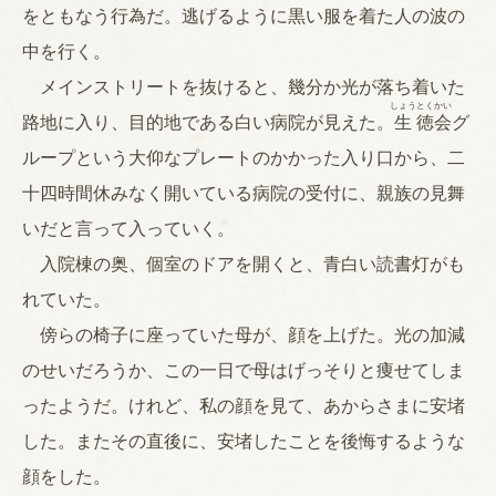
をともなう行為だ。逃げるように黒い服を着た人の波の
中を行く。
メインストリートを抜けると、幾分か光が落ち着いた
しょう
とく
かい
路地に入り、目的地である白い病院が見えた。
生
徳
会
グ
ループという大仰なプレートのかかった入り口から、二
十四時間休みなく開いている病院の受付に、親族の見舞
いだと言って入っていく。
入院棟の奥、個室のドアを開くと、青白い読書灯がも
れていた。
傍らの椅子に座っていた母が、顔を上げた。光の加減
のせいだろうか、この一日で母はげっそりと痩せてしま
ったようだ。けれど、私の顔を見て、あからさまに安堵
した。またその直後に、安堵したことを後悔するような
顔をした。