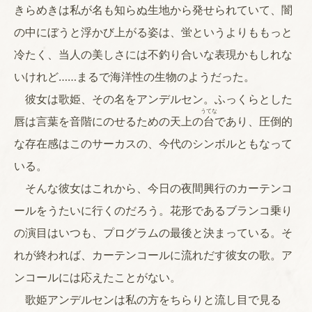
きらめきは私が名も知らぬ生地から発せられていて、闇
の中にぼうと浮かび上がる姿は、蛍というよりももっと
冷たく、当人の美しさには不釣り合いな表現かもしれな
いけれど……まるで海洋性の生物のようだった。
彼女は歌姫、その名をアンデルセン。ふっくらとした
うてな
唇は言葉を音階にのせるための天上の
台
であり、圧倒的
な存在感はこのサーカスの、今代のシンボルともなって
いる。
そんな彼女はこれから、今日の夜間興行のカーテンコ
ールをうたいに行くのだろう。花形であるブランコ乗り
の演目はいつも、プログラムの最後と決まっている。そ
れが終われば、カーテンコールに流れだす彼女の歌。ア
ンコールには応えたことがない。
歌姫アンデルセンは私の方をちらりと流し目で見る