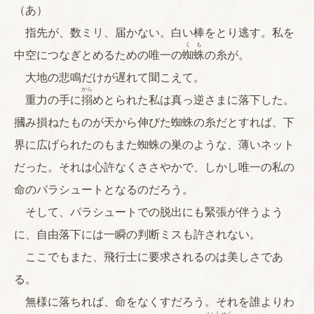
（あ）
指先が、数ミリ、届かない。白い棒をとり逃す。私を
くも
中空につなぎとめるための唯一の
蜘蛛
の糸が。
大地の悲鳴だけが遅れて聞こえて。
から
重力の手に
搦
めとられた私は真っ逆さまに落下した。
摑み損ねたものが天から伸びた蜘蛛の糸だとすれば、下
界に広げられたのもまた蜘蛛の巣のような、薄いネット
だった。それは心許なくささやかで、しかし唯一の私の
命のパラシュートとなるのだろう。
そして、パラシュートでの脱出にも緊張が伴うよう
に、自由落下には一瞬の判断ミスも許されない。
ここでもまた、飛行士に要求されるのは美しさであ
る。
無様に落ちれば、命をなくすだろう。それを誰よりわ
い
しゅく