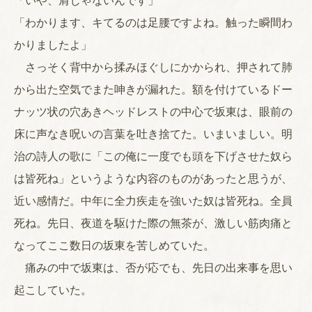
「いや、肩じゃないんです」
「わかります、キてるのは足腰ですよね。触った瞬間わ
かりましたよ」
さっそく背中から揉みほぐしにかかられ、押されて肺
から出た空気でまた呻きが漏れた。額を付けているドー
ナッツ状の穴あきヘッドレストの中心で坂東は、眼前の
床に声なき呪いの言葉を吐き捨てた。いまいましい。明
治の詩人の歌に「この俺に一度でも頭を下げさせた奴ら
は皆死ね」というような内容のものがあったと思うが、
近い感情だ。中年に全力疾走を強いた奴は皆死ね。全員
死ね。先日、夜道を駆けた際の無茶が、激しい筋肉痛と
なってここ数日の坂東を苦しめていた。
痛みの中で坂東は、否が応でも、先日の出来事を思い
起こしていた。