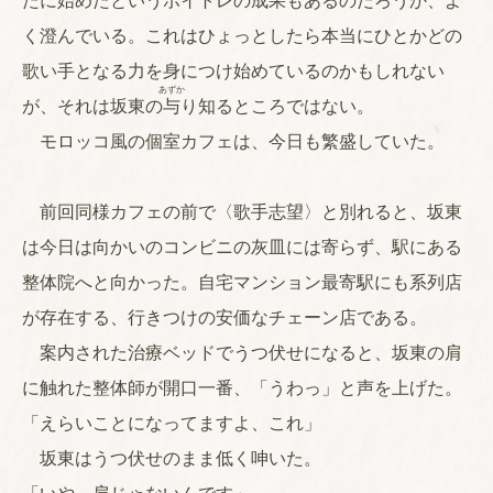
たに始めたというボイトレの成果もあるのだろうか、よ
く澄んでいる。これはひょっとしたら本当にひとかどの
歌い手となる力を身につけ始めているのかもしれない
あずか
が、それは坂東の
与
り知るところではない。
モロッコ風の個室カフェは、今日も繁盛していた。
前回同様カフェの前で〈歌手志望〉と別れると、坂東
は今日は向かいのコンビニの灰皿には寄らず、駅にある
整体院へと向かった。自宅マンション最寄駅にも系列店
が存在する、行きつけの安価なチェーン店である。
案内された治療ベッドでうつ伏せになると、坂東の肩
に触れた整体師が開口一番、「うわっ」と声を上げた。
「えらいことになってますよ、これ」
坂東はうつ伏せのまま低く呻いた。