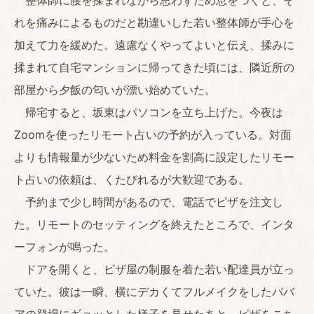
整体師に腰を揉まれながら思わずため息をつくと、そ
れを痛みによるものだと勘違いした若い整体師が手心を
加えて力を緩めた。遠慮なくやってよいと伝え、揉みに
揉まれて自宅マンションに帰ってきた頃には、隣近所の
部屋から夕飯の匂いが漂い始めていた。
帰宅すると、坂東はパソコンを立ち上げた。今夜は
Zoomを使ったリモート占いの予約が入っている。対面
よりも情報量が少ないため料金を割高に設定したリモー
ト占いの依頼は、くたびれるが大歓迎である。
予約まで少し時間があるので、電話でピザを注文し
た。リモートのセッティングを終えたところで、インタ
ーフォンが鳴った。
ドアを開くと、ピザ屋の制服を着た若い配達員が立っ
ていた。彼は一瞬、横にデカくてフルメイクをしたババ