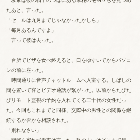
坂東は彼の帽子のつばにある摩耗の毛羽立ちを見つめ
たあと、言った。
「セールは九月までじゃなかったかしら」
「毎月あるんですよ」
言って彼は去った。
台所でピザを食べ終えると、口をゆすいでからパソコ
ンの前に座った。
時間通りに音声チャットルームへ入室する。しばしの
間を置いて客とビデオ通話が繋がった。以前からたびた
びリモート霊視の予約を入れてくる三十代の女性だっ
た。今回もこれまでと同様、交際中の男性との関係を継
続するか否かを相談された。
「別れなさい」