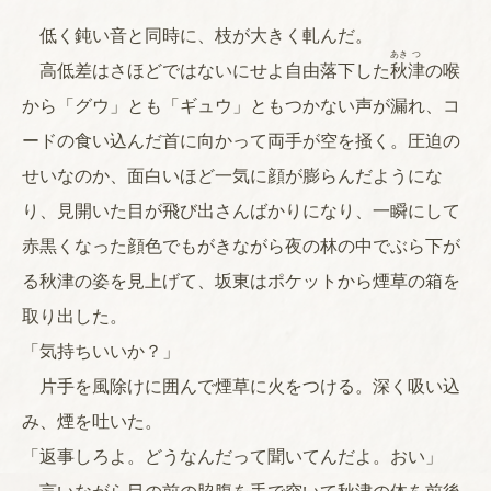
低く鈍い音と同時に、枝が大きく軋んだ。
あき
つ
高低差はさほどではないにせよ自由落下した
秋
津
の喉
から「グウ」とも「ギュウ」ともつかない声が漏れ、コ
ードの食い込んだ首に向かって両手が空を掻く。圧迫の
せいなのか、面白いほど一気に顔が膨らんだようにな
り、見開いた目が飛び出さんばかりになり、一瞬にして
赤黒くなった顔色でもがきながら夜の林の中でぶら下が
る秋津の姿を見上げて、坂東はポケットから煙草の箱を
取り出した。
「気持ちいいか？」
片手を風除けに囲んで煙草に火をつける。深く吸い込
み、煙を吐いた。
「返事しろよ。どうなんだって聞いてんだよ。おい」