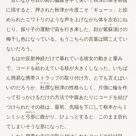
言いながら目の前の脇腹を手で突いて秋津の体を前後
に揺すると、押された秋津が今度こそ「ギューッ」と絞
められたニワトリのような声を上げながら体を左右にね
し
そ
じり、振り子の運動で宙を行き来した。顔が
紫
蘇
漬けの
梅干し色になっている。もうこちらの言葉は聞こえてい
ないだろう。
もはや反射神経だけで暴れている彼女の動きと重み
ゆ
で、コードを
結
わえている枝が大きくしなった。いちば
ん簡易な携帯ストラップの取り付け方、とでも言えばい
ずさん
いのだろうか、
杜撰
な秋津の性格らしく、片側に輪を作
って引っかけるだけの方法で中腹あたりにコードを結び
つけられたその枝は、最初、先端を下にして根本からミ
ゆみなり
シミシと
弓形
に曲がり、ひょっとすると、このまま折れ
てしまいそうな形になった。