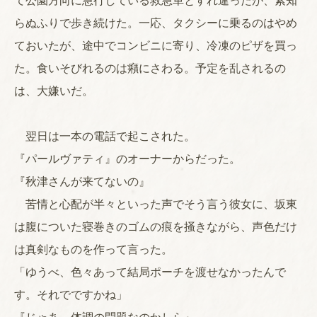
て公園方向に急行している救急車とすれ違ったが、素知
らぬふりで歩き続けた。一応、タクシーに乗るのはやめ
ておいたが、途中でコンビニに寄り、冷凍のピザを買っ
た。食いそびれるのは癪にさわる。予定を乱されるの
は、大嫌いだ。
翌日は一本の電話で起こされた。
『パールヴァティ』のオーナーからだった。
『秋津さんが来てないの』
苦情と心配が半々といった声でそう言う彼女に、坂東
は腹についた寝巻きのゴムの痕を掻きながら、声色だけ
は真剣なものを作って言った。
「ゆうべ、色々あって結局ポーチを渡せなかったんで
す。それでですかね」