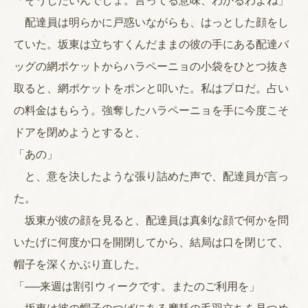
「そうしたいんでしょ。言ってる意味、わかるわよね」
配達員は明らかに戸惑いながらも、はっとした顔をし
ていた。坂東は立ちすくんだままの彼の手にある配達バ
ッグの網ポケットからハラペーニョの小袋をひとつ抜き
取ると、網ポケットをポンと叩いた。私はプロだ。占い
の料金はもらう。強奪したハラペーニョを手に今度こそ
ドアを閉めようとすると、
「あの」
と、意を決したような張り詰めた声で、配達員が言っ
た。
坂東が彼の顔を見ると、配達員は真剣な顔で何かを問
いたげに何度か口を開閉してから、結局は口を閉じて、
帽子を深くかぶり直した。
「──来週は割引ウィークです。またのご利用を」