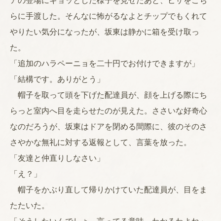
アの登場にギョッとした様子を見せたあと、ピザをこち
らに手渡した。そんなに怖がるなよとチップでもくれて
やりたい気分になったが、坂東は静かに箱を受け取っ
た。
「追加のハラペーニョを二十円でお付けできますが」
「結構です。ありがとう」
帽子を取って頭を下げた配達員が、顔を上げる際にち
らっと室内へ目を走らせたのが見えた。ささいな好奇心
なのだろうが、坂東はドアを閉める間際に、彼のそのさ
さやかな無礼に対する返報として、言葉を放った。
「友達と仲直りしなさい」
「え？」
帽子をかぶり直して帰りかけていた配達員が、目をま
たたいた。