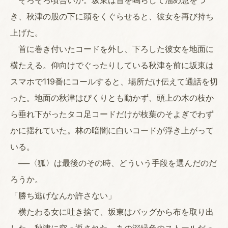
そろそろ頃合いか。坂東は首を鳴らして溜め息をつ
き、秋津の股の下に頭をくぐらせると、彼女を再び持ち
上げた。
首に巻き付いたコードを外し、下ろした彼女を地面に
横たえる。仰向けでぐったりしている秋津を前に坂東は
スマホで119番にコールすると、場所だけ伝えて通話を切
った。地面の秋津はぴくりとも動かず、頭上の木の枝か
ら垂れ下がったタコ足コードだけが枝葉のそよぎでわず
かに揺れていた。林の暗闇に白いコードが浮き上がって
いる。
──〈狐〉は最後のその時、どういう手段を選んだのだ
ろうか。
「勝ち逃げなんか許さない」
横たわる女に吐き捨て、坂東はバッグから布を取り出