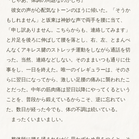
『じゃあ、体調の問題なのかしら』
彼女の声が心配気なトーンのほうに傾いた。「そうか
もしれません」と坂東は神妙な声で両手を腰に当て、
「申し訳ありません。こちらからも、連絡してみます」
と片足を後ろに伸ばして腰を落とし、右、左、とまんべ
んなくアキレス腱のストレッチ運動をしながら通話を切
った。当然、連絡などしない。そのままいつも通りに仕
事をし、一日を終えた。唯一のイレギュラーは、そのさ
らに翌日になってから、激しい足腰の痛みに襲われたこ
とだった。中年の筋肉痛は翌日以降にやってくるという
ことを、普段から鍛えているからこそ、逆に忘れてい
た。数日が経った今でも、体の不調は続いている。
まったくいまいましい。