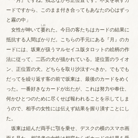
「『月』ですね。残念ながら正位置です。不安を表すカ
ードですから、このまま付き合ってもあなたの心はずっ
と霧の中」
しお
女性が呻いて
萎
れた。今日の客たちはカードの結果に
抵抗する人間ばかりだ。こちらの手元にある『月』のカ
ードには、坂東が扱うマルセイユ版タロットの絵柄の作
法に従って、二匹の犬が描かれている。逆位置のライオ
ン、正位置の犬。どちらを取り沙汰すべきか。でもでも
だってを繰り返す客の前で坂東は、最後のカードをめく
った。一番好きなカードが出たが、これは努力や奉仕、
何かひとつのために尽くせば報われることを示してしま
うので、相手の女性には伝えず結果を握り潰すことにし
た。
坂東は組んだ両手に顎を乗せ、デスクの横のスマホ画