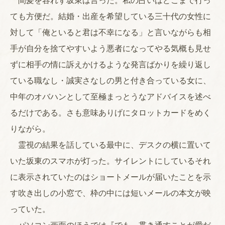
間髪を容れず坂東は言った。私の占いはどこまで行っ
ても方便だ。結婚・出産を希望している三十代の女性に
対して「俺といると君は不幸になる」と言いながらも相
手が自分を捨てやすいよう悪者になってやる気概も見せ
ずに相手の情に訴えかけるような発言ばかりを繰り返し
ている職なし・誠実さなしの男と付き合っている女に、
中年のオバハンとして至極まっとうなアドバイスを述べ
るだけである。さも意味ありげにタロットカードをめく
りながら。
霊視の結果を話している最中に、デスクの横に置いて
いた坂東のスマホが灯った。サイレントにしているそれ
に表示されていたのはショートメールが届いたことを示
す吹き出しの小窓で、枠の中には短いメールの本文が映
っていた。