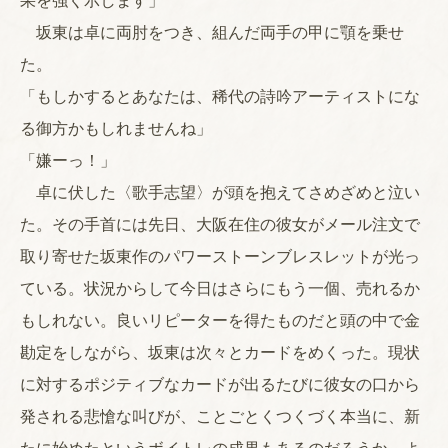
果を強く示します」
坂東は卓に両肘をつき、組んだ両手の甲に顎を乗せ
た。
「もしかするとあなたは、稀代の詩吟アーティストにな
る御方かもしれませんね」
「嫌ーっ！」
卓に伏した〈歌手志望〉が頭を抱えてさめざめと泣い
た。その手首には先日、大阪在住の彼女がメール注文で
取り寄せた坂東作のパワーストーンブレスレットが光っ
ている。状況からして今日はさらにもう一個、売れるか
もしれない。良いリピーターを得たものだと頭の中で金
勘定をしながら、坂東は次々とカードをめくった。現状
に対するポジティブなカードが出るたびに彼女の口から
発される悲愴な叫びが、ことごとくつくづく本当に、新