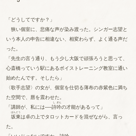
５
「どうしてですか？」
狭い個室に、悲痛な声が染み渡った。シンガー志望と
いう本人の申告に相違ない、相変わらず、よく通る声だ
った。
「先生の言う通り、もう少し大阪で頑張ろうと思って、
心斎橋っていう駅にあるボイストレーニング教室に通い
始めたんです。そしたら」
〈歌手志望〉の女が、個室を仕切る薄布の赤紫色に満ち
た空間で、唇を震わせた。
し
ぎん
「講師が、私には──
詩
吟
の才能があるって」
ばん
どう
坂
東
は卓の上でタロットカードを混ぜながら、言っ
た。