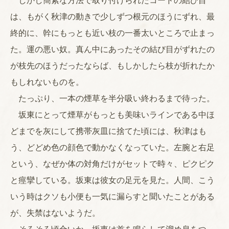
しかし簡素な方法で取り付けられたコードの結び目
は、もがく秋津の動きで少しずつ根元のほうにずれ、最
終的に、幹にもっとも近い枝の一番太いところで止まっ
た。運の悪い奴。真ん中にあったその結び目がずれたの
が枝先のほうだったならば、もしかしたら枝が折れたか
もしれないものを。
たっぷり、一本の煙草を半分吸い終わるまで待った。
坂東にとって煙草がもっとも美味いラインである中ほ
どまでを灰にして携帯灰皿に捨てた頃には、秋津はも
う、どどめ色の顔色で動かなくなっていた。左腕と右足
という、なぜか体の対角だけがセットで時々、ピクピク
と痙攣している。坂東は彼女の足元を見た。人間、こう
いう時はクソも小便も一気に漏らすと聞いたことがある
が、失禁はないようだ。