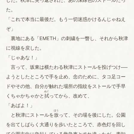
した。秋津に突っ返された、あの深緑色のストールだっ
た。
「これで本当に最後だ。もう一切迷惑かけるんじゃねえ
ぞ」
裏地にある「EMETH」の刺繍を一瞥し、それから秋津
に視線を戻した。
「じゃあな！」
言って、坂東は横たわる秋津にストールを投げつけ──
ようとしたところで手を止め、念のために、タコ足コー
ドやその他、自分が触れた場所の指紋をストールで手早
ぬぐ
くちゃかちゃかと
拭
ってから、改めて、
「あばよ！」
ほう
と秋津にストールを
放
って、その場を後にした。公園
を出てしばらく大通りを歩いたところで、赤色灯を回し