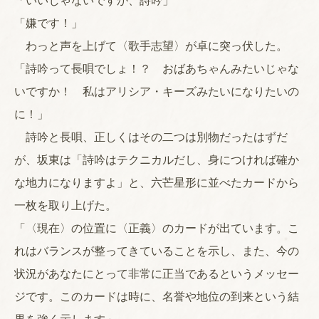
「いいじゃないですか、詩吟」
「嫌です！」
わっと声を上げて〈歌手志望〉が卓に突っ伏した。
「詩吟って長唄でしょ！？ おばあちゃんみたいじゃな
いですか！ 私はアリシア・キーズみたいになりたいの
に！」
詩吟と長唄、正しくはその二つは別物だったはずだ
が、坂東は「詩吟はテクニカルだし、身につければ確か
な地力になりますよ」と、六芒星形に並べたカードから
一枚を取り上げた。
「〈現在〉の位置に〈正義〉のカードが出ています。こ
れはバランスが整ってきていることを示し、また、今の
状況があなたにとって非常に正当であるというメッセー
ジです。このカードは時に、名誉や地位の到来という結