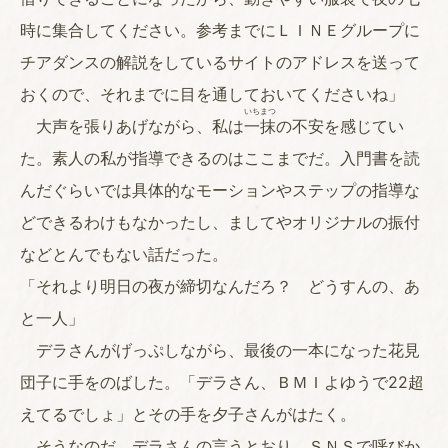
時に集合してください。参考までにＬＩＮＥグループに
チアダンスの解説をしているサイトのアドレスを送って
おくので、それまでに目を通しておいてくださいね」
いちまつ
大声を張りあげながら、私は
一抹
の不安を感じてい
た。素人の私が指導できるのはここまでだ。入門書を読
んだぐらいでは具体的なモーションやステップの指導な
どできるわけもなかったし、ましてやオリジナルの振付
などとんでもない話だった。
「それより明日の夜が締切なんだろ？ どうすんの、あ
と一人」
デラさんがげっぷしながら、最後の一本になった花見
団子に手をのばした。「デラさん、ＢＭＩよゆうで22超
えてるでしょ」とその手を夕子さんがはたく。
そうなのだ。デラさんの言うとおり、ＳＮＳで呼びか