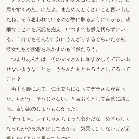
肩をすくめた。出たよ。まためんどくさいこと言い出し
たね。そう思われているのが手に取るようにわかる。些
細なことにも屈託を抱え、いつまでも煮え切らずにい
る。自分でもそんな自分にうんざりするぐらいだから、
彼女たちが愛想を尽かすのも当然だろう。
「つまりあんたは、そのママさんに恥ずかしくて言い出
せないようなことを、うちんたあとやろうとしてるって
こと？」
両手を腰にあて、仁王立ちになってデラさんが言っ
た。ちがう、そうじゃない、と言おうとして言葉に詰ま
る。言い訳のしようもなかった。
「そうよぉ。レイちゃんちょっと心外だな。めずらしく
なっちがやる気を出してるから、気乗りはしないけど応
援したげようと思ってたのにぃ」