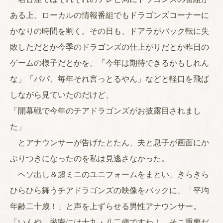
ある上、ローカルの情報番組でもドラゴンズコーナーに
かなりの時間を割く。その日も、ドアラがバック転に失
敗しただとか今季のドラゴンズの仕上がりだとか昨日の
ゲームの様子だとかを、「今年は期待できるかもしれん
な」「パパ、毎年それ言っとるやん」などと軽口を飛ば
しながら見ていたのだけど、
「開幕戦で今年のチアドラゴンズがお披露目されまし
た」
とアナウンサーが告げたとたん、夫と息子が画面にか
ぶりつきになったのを私は見逃さなかった。
ヘソ出し＆超ミニのユニフォームをまとい、きらきら
ひらひら舞うチアドラゴンズの映像をバックに、「平均
年齢二十歳！」と声を上ずらせる男性アナウンサー。
「いんや、厳密には十九・八二歳ですわ！ そこ重要だ