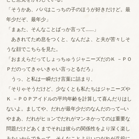
「そうかあ、パパはこっちの子のほうが好きだけど。最
年少だぞ、最年少」
「まぁた、そんなことばっか言って……」
あきれてため息をつくと、なんだよ、と夫が苦々しそ
うな顔でこちらを見た。
「おまえらだってしょっちゅうジャニーズだのＫ －ＰＯ
Ｐだのってきゃいきゃい言っとるだろ」
うっ、と私は一瞬だけ言葉に詰まり、
「そりゃそうだけど、少なくとも私たちはジャニーズや
Ｋ －ＰＯＰアイドルの平均年齢を計算して喜んだりはし
ないよ。ましてや、だれが最年少だのなんだのって─い
やまあ、だれがヒョンでだれがマンネかってのは重要な
問題だけどあくまでそれは彼らの関係性をより深く楽し
みたいからであって、そんなことよりいつだれが兵役に