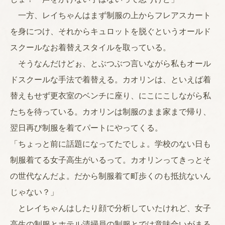
一方、レイちゃんはまず制服の上からフレアスカート
を身につけ、それからキュロットを脱ぐというオールド
スクールなお着替えスタイルを取っている。
そうなんだけどぉ、とぶつぶつ言いながら私もオール
ドスクールな手法で着替える。カオリンは、といえば着
替えもせず更衣室のベンチに座り、にこにこしながら私
たちを待っている。カオリンは制服のまま家まで帰り、
翌日再び制服を着てパートにやってくる。
「ちょっと前に話題になってたでしょ。学校のない日も
制服着てる女子高生がいるって。カオリンってきっとそ
の世代なんだよ。だから制服着て町歩くのも抵抗ないん
じゃない？」
とレイちゃんはしたり顔で分析していたけれど、女子
高生の制服とホテル清掃員の制服とでは意味合いがまる