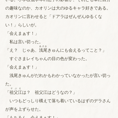
の趣味なのか、カオリンは大のゆるキャラ好きである。
カオリンに言わせると「ドアラはぜんぜんゆるくな
い！」らしいが。
「会えまぁす！」
私は言い切った。
あさお
「え？ じゃあ、
浅尾
きゅんにも会えるってこと？」
すぐさまレイちゃんの目の色が変わった。
「会えまぁす！」
浅尾きゅんがだれかもわかっていなかったが言い切っ
た。
そぶえ
「
祖父江
は？ 祖父江はどうなの？」
いつもどっしり構えて落ち着いているはずのデラさん
が声を上ずらせた。
「もちろん、会えまぁす！」