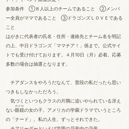
参加条件 ①８人以上のチームであること ②メンバ
ー全員がママであること ③ドラゴンズＬＯＶＥである
こと
はがきに代表者の氏名・住所・連絡先とチーム名を明記
の上、中日ドラゴンズ「ママチア！」係まで。公式サイ
トでも受け付けております。４月10日（月）必着。応募
多数の場合は抽選となります。
チアダンスをやろうだなんて、普段の私だったら思い
つきもしなかっただろう。
気づくといつもクラスの片隅に追いやられている冴え
めがね
ない
眼鏡
の女の子。アメリカの学園ドラマでいうところ
の「ナード」。私の人生、ずっとそれできた。
チアリーダーといえば学園の花形中の花形、