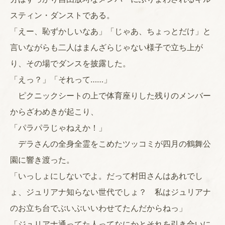
スティン・ダンストである。
「えー、恥ずかしいなあ」「じゃあ、ちょっとだけ」と
言いながらも二人はまんざらじゃない様子で立ち上が
り、その場でダンスを披露した。
「えっ？」「それって……」
ピクニックシートの上で体育座りした残りのメンバー
からざわめきが起こり、
「パラパラじゃねえか！」
デラさんの全身全霊をこめたツッコミが四月の鶴舞公
園に響き渡った。
「いっしょにしないでよ。だって村田さんはあれでし
ょ、ジュリアナ知らない世代でしょ？ 私はジュリアナ
のお立ち台でぶいぶいいわせてたんだからねっ」
「ジュリアナ通ってた人ってなにかとそれを引き合いに