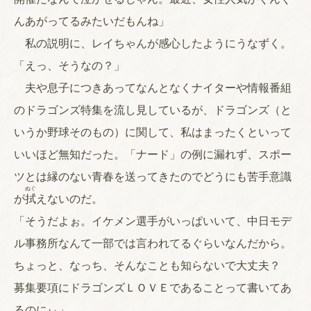
んあがってるみたいだもんね」
私の説明に、レイちゃんが感心したようにうなずく。
「えっ、そうなの？」
夫や息子につきあってなんとなくナイターや情報番組
のドラゴンズ特集を流し見しているが、ドラゴンズ（と
いうか野球そのもの）に関して、私はまったくといって
いいほど無知だった。「ナード」の例に漏れず、スポー
ツとは縁のない青春を送ってきたのでどうにも苦手意識
ぬぐ
が
拭
えないのだ。
「そうだよぉ。イケメン選手がいっぱいいて、中日モデ
ル事務所なんて一部では言われてるぐらいなんだから。
ちょっと、なっち、そんなことも知らないで大丈夫？
募集要項にドラゴンズＬＯＶＥであることって書いてあ
るのにぃ」