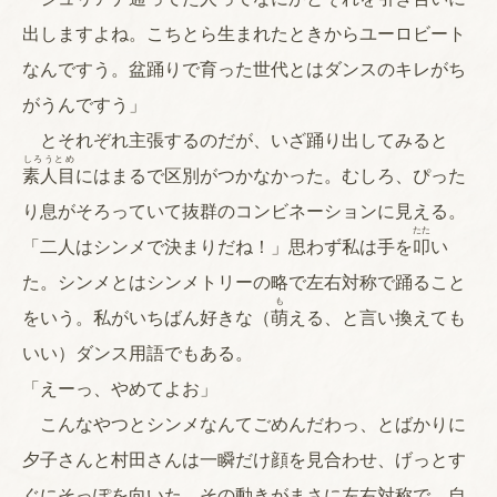
出しますよね。こちとら生まれたときからユーロビート
なんですう。盆踊りで育った世代とはダンスのキレがち
がうんですう」
とそれぞれ主張するのだが、いざ踊り出してみると
しろうとめ
素人目
にはまるで区別がつかなかった。むしろ、ぴった
り息がそろっていて抜群のコンビネーションに見える。
たた
「二人はシンメで決まりだね！」思わず私は手を
叩
い
た。シンメとはシンメトリーの略で左右対称で踊ること
も
をいう。私がいちばん好きな（
萌
える、と言い換えても
いい）ダンス用語でもある。
「えーっ、やめてよお」
こんなやつとシンメなんてごめんだわっ、とばかりに
夕子さんと村田さんは一瞬だけ顔を見合わせ、げっとす
ぐにそっぽを向いた。その動きがまさに左右対称で、自