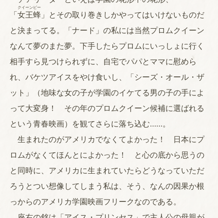
クイーンビー
「
女王蜂
」とその取り巻きしかやってはいけないものだ
と決まってる。「ナード」の私には当然プロムクイーン
なんて夢のまた夢。下手したらプロムにいっしょに行く
相手すら見つけられずに、自宅でパパとママに慰めら
れ、バケツアイスをやけ食いし、「シーズ・オール・ザ
ット」（地味な女の子が学園のイケてる男の子の手によ
って大変身！ その年のプロムクイーン候補に選ばれる
という青春映画）を観てさらに落ち込む……。
生まれたのがアメリカでなくてよかった！ 日本にプ
ロムがなくてほんとによかった！ と心の底から思うの
と同時に、アメリカに生まれていたらどうなっていただ
ろうとつい想像してしまう私は、そう、なんの因果か根
っからのアメリカ学園映画フリークなのである。
座右の銘は「アイス・プリンセス」で主人公の母親が