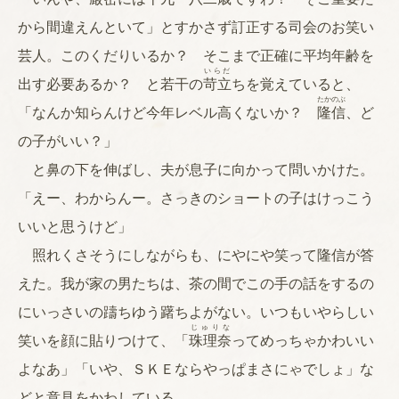
から間違えんといて」とすかさず訂正する司会のお笑い
芸人。このくだりいるか？ そこまで正確に平均年齢を
いらだ
出す必要あるか？ と若干の
苛立
ちを覚えていると、
たかのぶ
「なんか知らんけど今年レベル高くないか？
隆信
、ど
の子がいい？」
と鼻の下を伸ばし、夫が息子に向かって問いかけた。
「えー、わからんー。さっきのショートの子はけっこう
いいと思うけど」
照れくさそうにしながらも、にやにや笑って隆信が答
えた。我が家の男たちは、茶の間でこの手の話をするの
にいっさいの躊ちゆう躇ちよがない。いつもいやらしい
じゅりな
笑いを顔に貼りつけて、「
珠理奈
ってめっちゃかわいい
よなあ」「いや、ＳＫＥならやっぱまさにゃでしょ」な
どと意見をかわしている。