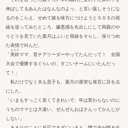
伸ばしてるあんたはなんなのよっ、と言い返しそうにな
るのをこらえ、せめて娘を味方につけようとＳＯＳの視
線を送ってみたところ、嫌悪感を丸出しにして両親のや
りとりを見ていた葉月はふいと視線をそらし、張りつめ
た表情で叫んだ。
みすず
「
美鈴
ママ、昔チアリーダーやってたんだって！ 全国
大会で優勝するぐらいの、すごいチームにいたんだっ
て！」
私だけでなく夫も息子も、葉月の唐突な発言に目を点
にした。
「いまもすっごく若くてきれいで、年は変わらないのに
うちのママとは大違い。ぜんぜんおばさんってかんじが
しない」
あまりのことに反応できずにいると、隣で夫が噴き出