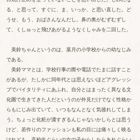
る、と思って、すぐに、ま、いっか、と思い直した。ど
うせ、もう、おばさんなんだし。鼻の奥がむずむずし
て、くしゅっと飛びあがるようなくしゃみを二回した。
美鈴ちゃんというのは、葉月の小学校からの幼なじみ
である。
美鈴ママとは、学校行事の際や電話でたまに話すこと
があるが、たしかに同年代とは思えないほどアグレッシ
ブでバイタリティにあふれ、自分とはまったく異なる文
化圏で生きてきた人だというのが外見だけでなく性格か
らもにじみ出ていて、いつもなんとなく気後れしてしま
う。ちょっと化粧が濃すぎるんじゃないかしらとは思う
けど、若作りのファッションも私の目には痛々しく映る
けれども、高校生ぐらいの女の子からしたらあれぐらい