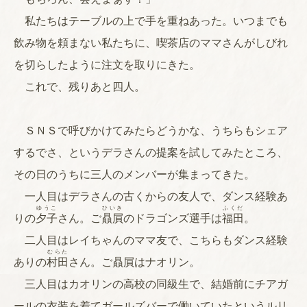
私たちはテーブルの上で手を重ねあった。いつまでも
飲み物を頼まない私たちに、喫茶店のママさんがしびれ
を切らしたように注文を取りにきた。
これで、残りあと四人。
ＳＮＳで呼びかけてみたらどうかな、うちらもシェア
するでさ、というデラさんの提案を試してみたところ、
その日のうちに三人のメンバーが集まってきた。
一人目はデラさんの古くからの友人で、ダンス経験あ
ゆうこ
ひいき
ふくだ
りの
夕子
さん。ご
贔屓
のドラゴンズ選手は
福田
。
二人目はレイちゃんのママ友で、こちらもダンス経験
むらた
ありの
村田
さん。ご贔屓はナオリン。
三人目はカオリンの高校の同級生で、結婚前にチアガ
ールの衣装を着てガールズバーで働いていたというルリ