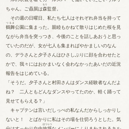
もり
ちゃん。ご贔屓は
森
監督。
その週の日曜日、私たち七人はそれぞれ弁当を持って
つるま
鶴舞
公園に集まった。親睦もかねて散りはじめた桜を見
ながら弁当を突っつき、今後のことを話しあおうと思っ
ていたのだが、女が七人も集まればやかましいのなん
の、デラさんと夕子さんはひさしぶりに顔を合わせたと
かで、我々にはおかまいなく会わなかったあいだの近況
報告をはじめている。
「そうだ。夕子さんと村田さんはダンス経験者なんだよ
ね？ 二人ともどんなダンスやってたのか、軽く踊って
見せてもらえる？」
キャプテンは言いだしっぺの私なんだからしっかりし
ないと！ とばかりに私はその場を仕切ろうとした。気
ほうらつ
分はすっかり自由
放埒
なメンバーにふりまわされるキル