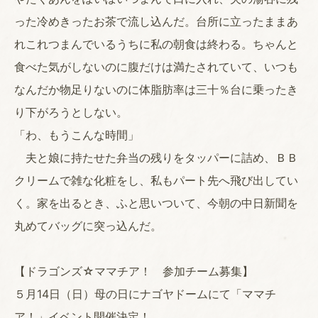
った冷めきったお茶で流し込んだ。台所に立ったままあ
れこれつまんでいるうちに私の朝食は終わる。ちゃんと
食べた気がしないのに腹だけは満たされていて、いつも
なんだか物足りないのに体脂肪率は三十％台に乗ったき
り下がろうとしない。
「わ、もうこんな時間」
夫と娘に持たせた弁当の残りをタッパーに詰め、ＢＢ
クリームで雑な化粧をし、私もパート先へ飛び出してい
く。家を出るとき、ふと思いついて、今朝の中日新聞を
丸めてバッグに突っ込んだ。
【ドラゴンズ☆ママチア！ 参加チーム募集】
５月14日（日）母の日にナゴヤドームにて「ママチ
ア！」イベント開催決定！