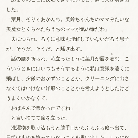
した。
「葉月、そりゃあかんわ。美鈴ちゃんちのママみたいな
美魔女とくらべたらうちのママが気の毒だわ」
夫につられ、ろくに意味も理解していないだろう息子
が、そうだ、そうだ、と騒ぎ出す。
か
話の腰を折られ、苛立ったように葉月が唇を
嚙
む。こ
ういうときにはいつもそうするように私は意識を遠くに
飛ばし、夕飯のおかずのこととか、クリーニングに出さ
なくてはいけない洋服のこととかを考えようとしたけど
うまくいかなくて、
「おばさんで悪かったですね」
と言い捨てて席を立った。
洗濯物を取り込もうと勝手口からふらふら庭へ出て、
日焼け止めを塗っていないことを思い出した。しみにな