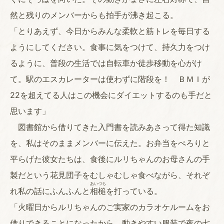
然と残りのメンバーからも拍手が沸き起こる。
「とりあえず、今日からみんな柔軟と筋トレを毎日する
ようにしてください。食事に気をつけて、持久力をつけ
るように、普段の生活では自転車か徒歩移動を心がけ
て。駅のエスカレーターは使わずに階段を！ ＢＭＩが
22を超えてる人はこの機会にダイエットするのも手だと
思います」
図書館から借りてきた入門書を読みあさって得た知識
を、私はそのままメンバーに伝えた。お弁当をぺろりと
平らげた彼女たちは、食後にルリちゃんのお母さんの手
製だという花見団子をむしゃむしゃ食べながら、それぞ
あいづち
れ私の話にふんふんと
相槌
を打っている。
「火曜日からルリちゃんのご実家のカラオケルームをお
借りできることになったから、動きやすい服装で夜の七