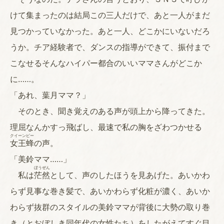
けて集まったのは結局この三人だけで、あと一人がまだ
見つかっていなかった。あと一人、どこかにいないだろ
うか。チア経験者で、ダンスの指導ができて、振付まで
こなせるそんなハイパー都合のいいママさんがどこか
に……。
「あれ、葉月ママ？」
そのとき、聞き覚えのある声が頭上から降ってきた。
理屈なんかすっ飛ばし、最速で私の胸をざわつかせる
クイーンビー
女王蜂
の声。
「美鈴ママ……」
ぼうぜん
私は
茫然
として、声のしたほうを見あげた。あいかわ
らず見事な巻き髪で、あいかわらず化粧が濃く、あいか
わらず抜群のスタイルの美鈴ママが背後に大勢の取り巻
き（とおぼしき同年代の女性たち）をしたがえてすぐ目