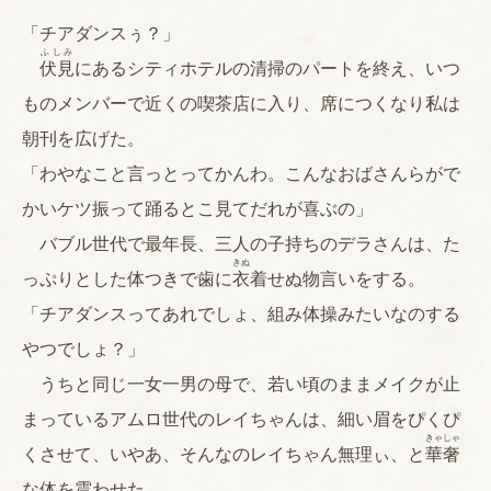
「チアダンスぅ？」
ふしみ
伏見
にあるシティホテルの清掃のパートを終え、いつ
ものメンバーで近くの喫茶店に入り、席につくなり私は
朝刊を広げた。
「わやなこと言っとってかんわ。こんなおばさんらがで
かいケツ振って踊るとこ見てだれが喜ぶの」
バブル世代で最年長、三人の子持ちのデラさんは、た
きぬ
っぷりとした体つきで歯に
衣
着せぬ物言いをする。
「チアダンスってあれでしょ、組み体操みたいなのする
やつでしょ？」
うちと同じ一女一男の母で、若い頃のままメイクが止
まっているアムロ世代のレイちゃんは、細い眉をぴくぴ
きゃしゃ
くさせて、いやあ、そんなのレイちゃん無理ぃ、と
華奢
な体を震わせた。