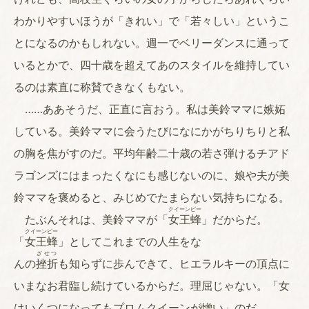
わかりやすいほうが「きれい」で「若々しい」というこ
とになるのかもしれない。週一でベリーダンスに通って
いるとかで、四十歳を超えてあのスタイルを維持してい
るのは素直に称賛できなくもない。
……ああそうだ、正直に言おう。私は美鈴ママに嫉妬
している。美鈴ママに会うたびになにかがちりちりと私
の胸を焦がすのだ。平均年齢二十歳の若さ弾けるチアド
ラゴンズにはまったくなにも感じないのに、娘や夫が美
鈴ママを褒めると、みじめでたまらない気持ちになる。
クイーンビー
たぶんそれは、美鈴ママが「
女王蜂
」だからだ。
クイーンビー
「
女王蜂
」としてこれまでの人生をな
ざせつ
んの
挫折
も知らずに歩んできて、ヒエラルキーの頂点に
いまなお君臨し続けているからだ。理屈じゃない。「女
はいくつになってもプロムクイーンが憎い」のだ。