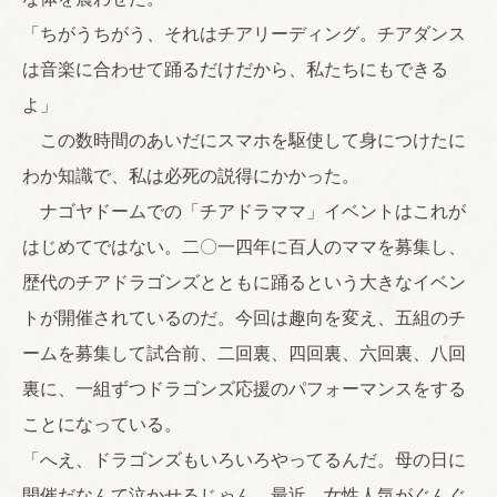
「ちがうちがう、それはチアリーディング。チアダンス
は音楽に合わせて踊るだけだから、私たちにもできる
よ」
この数時間のあいだにスマホを駆使して身につけたに
わか知識で、私は必死の説得にかかった。
ナゴヤドームでの「チアドラママ」イベントはこれが
はじめてではない。二〇一四年に百人のママを募集し、
歴代のチアドラゴンズとともに踊るという大きなイベン
トが開催されているのだ。今回は趣向を変え、五組のチ
ームを募集して試合前、二回裏、四回裏、六回裏、八回
裏に、一組ずつドラゴンズ応援のパフォーマンスをする
ことになっている。
「へえ、ドラゴンズもいろいろやってるんだ。母の日に
開催だなんて泣かせるじゃん。最近、女性人気がぐんぐ