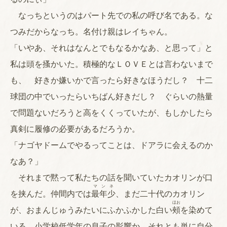
なっちというのはパート先での私の呼び名である。な
つみだからなっち。名付け親はレイちゃん。
「いやあ、それはなんとでもなるかなあ、と思って」と
私は頭を搔かいた。積極的なＬＯＶＥとは言わないまで
も、 好きか嫌いかで言ったら好きなほうだし？ 十二
球団の中でいったらいちばん好きだし？ ぐらいの熱量
で問題ないだろうと高をくくっていたが、もしかしたら
真剣に履修の必要があるだろうか。
「ナゴヤドームでやるってことは、ドアラに会えるのか
なあ？」
それまで黙って私たちの話を聞いていたカオリンが口
マンネ
を挟んだ。仲間内では
最年少
、まだ二十代のカオリン
ほお
が、おまんじゅうみたいにふかふかした白い
頰
を染めて
いる。小学校低学年の息子の影響か、それとも単に自分