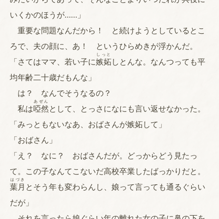
いくかのほうが……」
重要な問題なんだから！ と続けようとしているとこ
ろで、夫の顔に、あ！ というひらめきが浮かんだ。
しっと
「さてはママ、若い子に
嫉妬
しとんな。なんつっても平
均年齢二十歳だもんな」
は？ なんでそうなるの？
あぜん
私は
啞然
として、とっさになにも言い返せなかった。
「みっともないなあ、おばさんが嫉妬して」
「おばさん」
「え？ なに？ おばさんだが。どっからどう見たっ
て。この子なんてこないだ高校卒業したばっかりだと。
はづき
葉月
とそう年も変わらんし、娘って言っても通るぐらい
だが」
それを言ったら娘ぐらい年の離れた女の子に鼻の下を