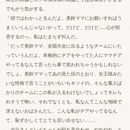
でちがう気がする。
「頭ではわかっとるんだよ。美鈴ママにお願いすればう
まくいくんじゃないかって。だけど、だけど……心が拒
否するのっ」私はたまらず叫んだ。
「だって美鈴ママ、全国大会に出るようなチームにいた
っていうんだよ。本格的にチアをやってた人にママチア
やってるなんて言ったら鼻で笑われちゃうかもしれない
でしょ。美鈴ママってあの見た目のとおり、女王様みた
いな性格で言うことがいちいちキツイの。そんな素人ば
かりのチームにこの私が入るわけないでしょってキレら
れそうで怖い。それでなくとも、私なんてこんな地味で
冴えないおばさんだし、こんな私がチアやってるなん
て、恥ずかしくてとても言い出せない……」
デラさんとレイちゃんが顔を見合わせ、やれやれ、と