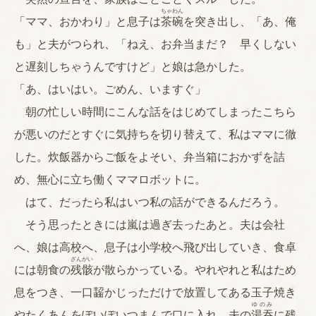
ちゃわん
「ママ、おかわり」と息子は
茶碗
を突き出し、「あ、俺
も」と夫がつられ、「ねえ、お弁当まだ？ 早くしない
と遅刻しちゃうんですけど」と娘は急かした。
「あ、はいはい。ごめん、いますぐ」
朝の忙しい時間にこんな話をはじめてしまったこちら
が悪いのだとすぐに気持ちを切り替えて、私はママに徹
した。炊飯器からご飯をよそい、弁当箱におかずを詰
め、無心に立ち働くママロボットに。
はて、だったら私はいつ私の話ができるんだろう。
そう思ったときには嵐は過ぎ去ったあと。夫は会社
へ、娘は高校へ、息子は小学校へ飛び出していき、食卓
ざんがい
には朝食の
残骸
が散らかっている。やれやれと私はため
息をつき、一口齧かじっただけで放置してある玉子焼き
ゆのみ
やたくあんをぽいぽいつまんで口に入れ、夫の
湯吞
に残