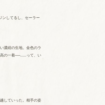
ジンしてるし、セーラー
い濃紺の生地。金色のラ
高の一着──……って、い
越していった。相手の姿