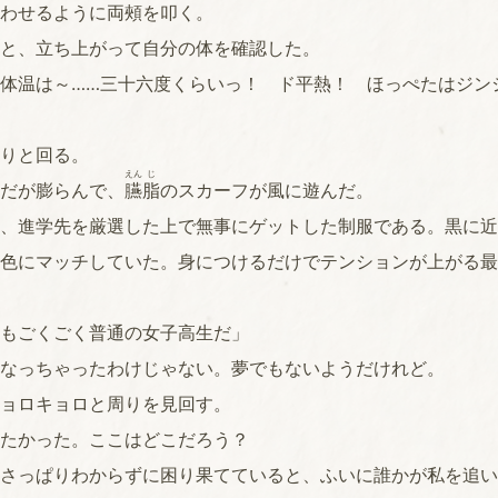
わせるように両頰を叩く。
と、立ち上がって自分の体を確認した。
体温は～……三十六度くらいっ！ ド平熱！ ほっぺたはジン
りと回る。
えん
じ
だが膨らんで、
臙
脂
のスカーフが風に遊んだ。
、進学先を厳選した上で無事にゲットした制服である。黒に近
色にマッチしていた。身につけるだけでテンションが上がる最
もごくごく普通の女子高生だ」
なっちゃったわけじゃない。夢でもないようだけれど。
ョロキョロと周りを見回す。
たかった。ここはどこだろう？
さっぱりわからずに困り果てていると、ふいに誰かが私を追い