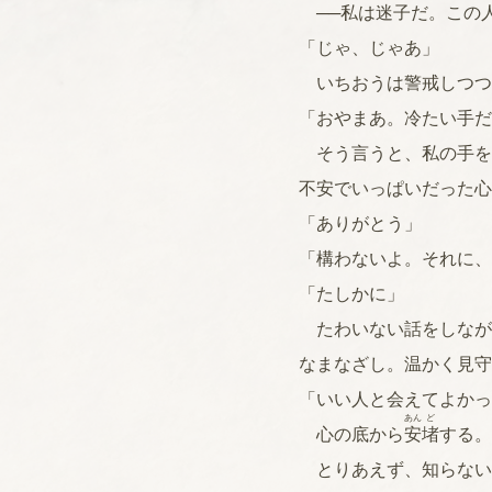
──私は迷子だ。この
「じゃ、じゃあ」
いちおうは警戒しつつ
「おやまあ。冷たい手だ
そう言うと、私の手を
不安でいっぱいだった心
「ありがとう」
「構わないよ。それに、
「たしかに」
たわいない話をしなが
なまなざし。温かく見守
「いい人と会えてよかっ
あん
ど
心の底から
安
堵
する。
とりあえず、知らない