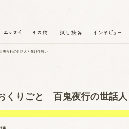
百鬼夜行の世話人と化け仕舞い
おくりごと 百鬼夜行の世話人
読書