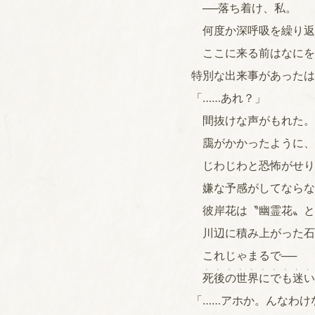
──落ち着け、私。
何度か深呼吸を繰り返
ここに来る前はなにを
特別な出来事があったは
「……あれ？」
間抜けな声がもれた。
靄がかかったように、
じわじわと恐怖がせり
嫌な予感がしてならな
彼岸花は〝幽霊花〟と
川辺に積み上がった石
これじゃまるで──
、、、、、、、、、、
死後の世界にでも迷い
「……アホか。んなわけ