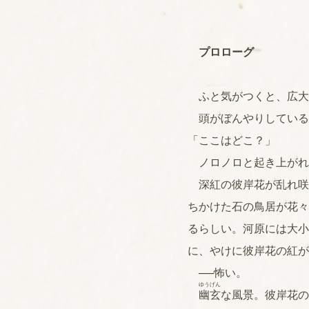
プロローグ
ふと気がつくと、広大
頭がぼんやりしている
「ここはどこ？」
ノロノロと起き上がれ
深紅の彼岸花が乱れ咲
ちかけた石の鳥居が花々
るらしい。河原には大小
に、やけに彼岸花の紅が
──怖い。
ゆう
げん
幽
玄
な風景。彼岸花の