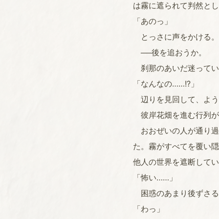
は霧に遮られて判然とし
「あのっ」
とっさに声をかける。
──後を追おうか。
刹那のあいだ迷ってい
「なんなの……!?」
辺りを見回して、よう
彼岸花畑を進む行列が
おおぜいの人が通り過
た。霧がすべてを覆い隠
他人の世界を遮断してい
「怖い……」
困惑のあまり後ずさる
「わっ」