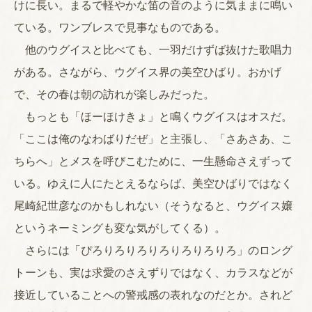
けに長い。まるで軽やかな笛の音のように気ままに鳴い
ている。ワンブレスで見事なものである。
他のウグイスと比べても、一羽だけずば抜けた歌唱力
がある。さながら、ウグイス界の美空ひばり。おかげ
で、その春は朝の訪れが楽しみだった。
もっとも「ほーほけきょ」と鳴くウグイスはオスだ。
「ここは俺のなわばりだぜ」と主張し、「さあさあ、こ
ちらへ」とメスを呼びこむために、一生懸命さえずって
いる。ゆえに人にたとえるならば、美空ひばりではなく
尾崎紀世彦なのかもしれない（そうなると、ウグイス嬢
というネーミングも変な気がしてくる）。
さらには「ぴろりろりろりろりろりろりろ」のロング
トーンも、実は求愛のさえずりではなく、カラスなどが
接近していることへの警戒感の表れなのだとか。されど