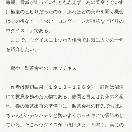
毎朝、脅威が迫っていたとも思えず、あの美空うぐいす
は極度のビビりだったのか。あれほどの美声を聞く機会
はその後なく、「求む、ロングトーンが得意なビビりの
ウグイス！」である。
ここで、ウグイスにまつわる俳句でお気に入りの一句
を紹介したい。
鶯や 製茶會社の ホッチキス
作者は渡辺白泉（１９１３－１９６９）。静岡は沼津
にて教員を務めた人物である。静岡と言えばお茶の名産
地。春の新茶出荷の準備中に、製茶会社の軒先でおばあ
ちゃんがバチンバチンと勢いよくホッチキスで袋詰めし
ている。そこへウグイスが「ほけきょ」と鳴く。実にの