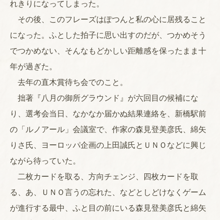
れきりになってしまった。
その後、このフレーズはぽつんと私の心に居残ること
になった。ふとした拍子に思い出すのだが、つかめそう
でつかめない、そんなもどかしい距離感を保ったまま十
年が過ぎた。
去年の直木賞待ち会でのこと。
拙著『八月の御所グラウンド』が六回目の候補にな
り、選考会当日、なかなか届かぬ結果連絡を、新橋駅前
の「ルノアール」会議室で、作家の森見登美彦氏、綿矢
りさ氏、ヨーロッパ企画の上田誠氏とＵＮＯなどに興じ
ながら待っていた。
二枚カードを取る、方向チェンジ、四枚カードを取
る、あ、ＵＮＯ言うの忘れた、などとしどけなくゲーム
が進行する最中、ふと目の前にいる森見登美彦氏と綿矢