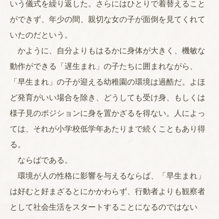
いう儀式を繰り返した。さらにはひとりで着替えること
ができず、年少の間、親切な女の子が面倒を見てくれて
いたのだという。
かように、自分よりもはるかに身体が大きく、機敏な
動作ができる「遅生まれ」の子たちに囲まれながら、
「早生まれ」の子が迎える幼稚園の環境は過酷だ。よほ
ど発育がいい場合を除き、どうしても受け身、もしくは
様子見のポジションに身を置かざるを得ない。人によっ
ては、それが小学校低学年あたりまで続くこともあり得
る。
ならばである。
環境が人の性格に影響を与えるならば、「早生まれ」
は好むと好まざるとにかかわらず、行動者よりも観察者
として社会生活をスタートすることになるのではない