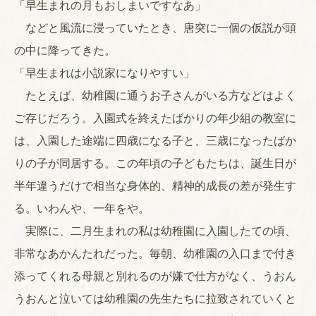
「早生まれの月もおしまいですなあ」
などと風流に浸っていたとき、唐突に一個の仮説が頭
の中に降ってきた。
「早生まれは小説家になりやすい」
たとえば、幼稚園に通うお子さんがいる方などはよく
ご存じだろう。入園式を終えたばかりの年少組の教室に
は、入園した途端に四歳になる子と、三歳になったばか
りの子が同居する。この年頃の子どもたちは、誕生日が
半年違うだけで相当な身体的、精神的成長の差が発生す
る。いわんや、一年をや。
実際に、二月生まれの私は幼稚園に入園したての頃、
非常なあかんたれだった。毎朝、幼稚園の入口まで付き
添ってくれる母親と別れるのが嫌で仕方がなく、うおん
うおんと泣いては幼稚園の先生たちに拉致されていくと