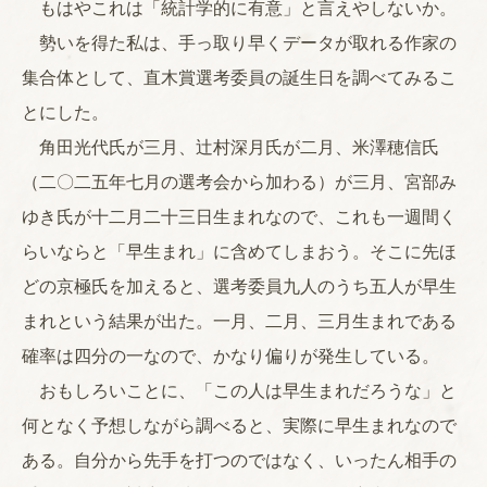
もはやこれは「統計学的に有意」と言えやしないか。
勢いを得た私は、手っ取り早くデータが取れる作家の
集合体として、直木賞選考委員の誕生日を調べてみるこ
とにした。
角田光代氏が三月、辻村深月氏が二月、米澤穂信氏
（二〇二五年七月の選考会から加わる）が三月、宮部み
ゆき氏が十二月二十三日生まれなので、これも一週間く
らいならと「早生まれ」に含めてしまおう。そこに先ほ
どの京極氏を加えると、選考委員九人のうち五人が早生
まれという結果が出た。一月、二月、三月生まれである
確率は四分の一なので、かなり偏りが発生している。
おもしろいことに、「この人は早生まれだろうな」と
何となく予想しながら調べると、実際に早生まれなので
ある。自分から先手を打つのではなく、いったん相手の