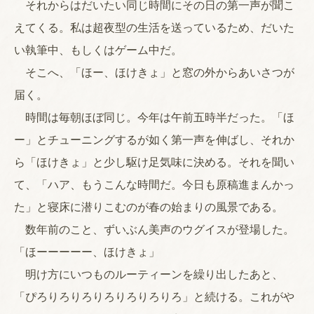
それからはだいたい同じ時間にその日の第一声が聞こ
えてくる。私は超夜型の生活を送っているため、だいた
い執筆中、もしくはゲーム中だ。
そこへ、「ほー、ほけきょ」と窓の外からあいさつが
届く。
時間は毎朝ほぼ同じ。今年は午前五時半だった。「ほ
ー」とチューニングするが如く第一声を伸ばし、それか
ら「ほけきょ」と少し駆け足気味に決める。それを聞い
て、「ハア、もうこんな時間だ。今日も原稿進まんかっ
た」と寝床に潜りこむのが春の始まりの風景である。
数年前のこと、ずいぶん美声のウグイスが登場した。
「ほーーーーー、ほけきょ」
明け方にいつものルーティーンを繰り出したあと、
「ぴろりろりろりろりろりろりろ」と続ける。これがや