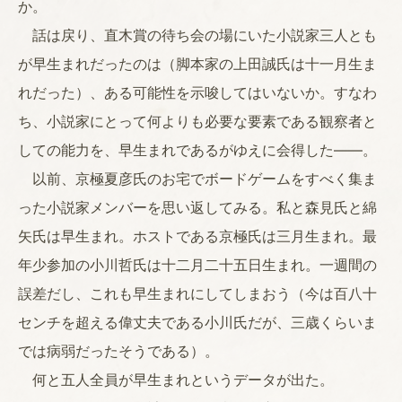
か。
話は戻り、直木賞の待ち会の場にいた小説家三人とも
が早生まれだったのは（脚本家の上田誠氏は十一月生ま
れだった）、ある可能性を示唆してはいないか。すなわ
ち、小説家にとって何よりも必要な要素である観察者と
しての能力を、早生まれであるがゆえに会得した――。
以前、京極夏彦氏のお宅でボードゲームをすべく集ま
った小説家メンバーを思い返してみる。私と森見氏と綿
矢氏は早生まれ。ホストである京極氏は三月生まれ。最
年少参加の小川哲氏は十二月二十五日生まれ。一週間の
誤差だし、これも早生まれにしてしまおう（今は百八十
センチを超える偉丈夫である小川氏だが、三歳くらいま
では病弱だったそうである）。
何と五人全員が早生まれというデータが出た。