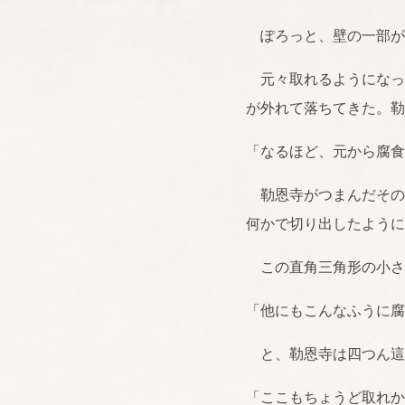
ぽろっと、壁の一部が
元々取れるようになっ
が外れて落ちてきた。勒
「なるほど、元から腐食
勒恩寺がつまんだその
何かで切り出したように
この直角三角形の小さ
「他にもこんなふうに腐
と、勒恩寺は四つん這
「ここもちょうど取れか