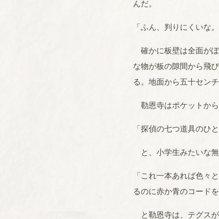
んだ。
「ふん、判りにくいな。
確かに板壁は全面がぼ
な物が板の隙間から飛び
る。地面から五十センチ
勒恩寺はポケットから
「探偵の七つ道具のひと
と、小学生みたいな無
「これ一本あれば色々と
るのに赤か青のコードを
と勒恩寺は、テグスが