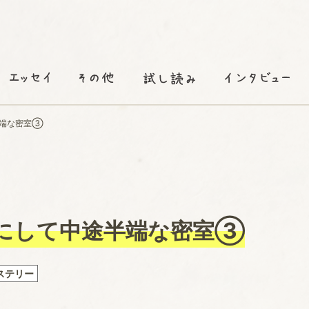
半端な密室③
にして中途半端な密室③
ステリー