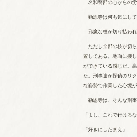
名和警部の心からの労
勒恩寺は何も気にして
邪魔な枝が切り払われ
ただし全部の枝が切ら
置してある。地面に接し
ができている感じだ。高
た。刑事達が探偵のリク
な姿勢で作業した心境が
勒恩寺は、そんな刑事
「よし、これで行けるな
「好きにしたまえ」