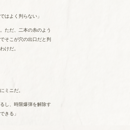
ではよく判らない」
。ただ、二本の糸のよう
でそこが穴の出口だと判
わけだ。
にミニだ。
るし、時限爆弾を解除す
できる」