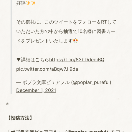
好評
その御礼に、このツイートをフォロー＆RTして
いただいた方の中から抽選で10名様に図書カー
ドをプレゼントいたします
▼詳細はこちら
https://t.co/83bDdeoiBQ
pic.twitter.com/aBqw7Ji9da
— ポプラ文庫ピュアフル (@poplar_pureful)
December 1, 2021
※
【投稿方法】