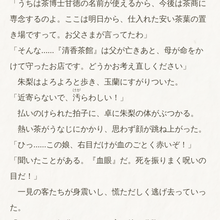
「うちは茶博士甘徳の名前が使えるから、今後は茶商に
専念するのよ。ここは明日から、仕入れた安い茶葉の置
き場ですって。お父さまが言ってたわ」
「そんな……『清香茶館』は父が亡きあと、母が命をか
けて守ったお店です。どうかお考え直しください」
朱梨はよろよろと歩き、玉蘭にすがりついた。
けが
「近寄らないで、
汚
らわしい！」
払いのけられた拍子に、卓に朱梨の体がぶつかる。
熱い茶がうなじにかかり、思わず顔が跳ね上がった。
「ひっ……この娘、右目だけが血のごとく赤いぞ！」
「聞いたことがある。『血眼』だ。死を振りまく呪いの
目だ！」
一見の客たちが身震いし、慌ただしく逃げ去っていっ
た。