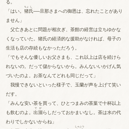
る。
ちょ
し
「はい。
猪
氏
──旦那さまへの御恩は、忘れたことがあり
ません」
父亡きあとに問題が相次ぎ、茶館の経営は立ちゆかな
くなっていた。猪氏の経済的な援助がなければ、母子の
生活も店の存続もなかっただろう。
「でもそんな優しいお父さまも、これ以上は店を続けら
れないの。だって儲からないから。みんないいかげん気
づいたのよ。お茶なんてどれも同じだって」
我慢できないといった様子で、玉蘭が声を上げて笑い
だす。
「みんな安い茶を買って、ひとつまみの茶葉で十杯以上
で
が
も飲むのよ。
出
涸
らしだっておかまいなし。茶は水の代
わりでしかないからね」
しゃ
ふつ