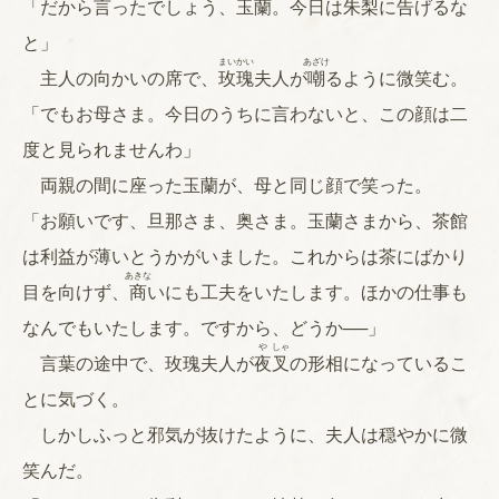
「だから言ったでしょう、玉蘭。今日は朱梨に告げるな
と」
まい
かい
あざけ
主人の向かいの席で、
玫
瑰
夫人が
嘲
るように微笑む。
「でもお母さま。今日のうちに言わないと、この顔は二
度と見られませんわ」
両親の間に座った玉蘭が、母と同じ顔で笑った。
「お願いです、旦那さま、奥さま。玉蘭さまから、茶館
は利益が薄いとうかがいました。これからは茶にばかり
あきな
目を向けず、
商
いにも工夫をいたします。ほかの仕事も
なんでもいたします。ですから、どうか──」
や
しゃ
言葉の途中で、玫瑰夫人が
夜
叉
の形相になっているこ
とに気づく。
しかしふっと邪気が抜けたように、夫人は穏やかに微
笑んだ。