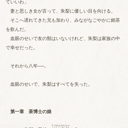
ていいわ」
妻と思しき女が言って、朱梨に優しい目を向ける。
そこへ遅れてきた兄も加わり、みながなごやかに銘茶
を飲んだ。
血眼のせいで友の類はいないけれど、朱梨は家族の中
で幸せだった。
それから八年──。
血眼のせいで、朱梨はすべてを失った。
第一章 茶博士の娘
てつ
かん
のん
ちゃ