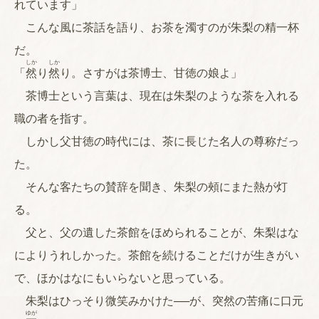
れています」
こんな風に茶話を語り、お茶を濁すのが朱梨の精一杯
だ。
しか
しか
「
然
り
然
り。さすがは茶博士、甘徳の娘よ」
茶博士という言葉は、現在は朱梨のような茶を入れる
職の者を指す。
しかし父甘徳の時代には、茶に長じた名人の尊称だっ
た。
そんな客たちの賛辞を聞き、朱梨の頰にまた熱が灯
る。
父と、父の遺した茶館をほめられることが、朱梨はな
によりうれしかった。茶館を続けることだけが生きがい
で、ほかはなにもいらないと思っている。
朱梨はひっそり微笑みかけた──が、突然の苦痛に口元
ゆが