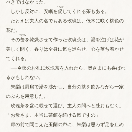
べきではなかった。
うなが
しかし反対に、安眠を
促
してくれる茶もある。
たとえば夫人の名でもある玫瑰は、低木に咲く桃色の
花だ。
つぼみ
その
蕾
を乾燥させて作った玫瑰茶は、湯を注げば花が
美しく開く。香りは全身に気を巡らせ、心を落ち着かせ
てくれる。
──今夜のお礼に玫瑰茶を入れたら、奥さまにも喜ばれ
るかもしれない。
朱梨は厨房で湯を沸かし、自分の茶を飲みながら一家
のぶんを用意した。
玫瑰茶を盆に載せて運び、主人の間へと赴おもむく。
「お母さま、本当に茶館を続ける気ですの」
扉の前で聞こえた玉蘭の声に、朱梨は思わず足を止め