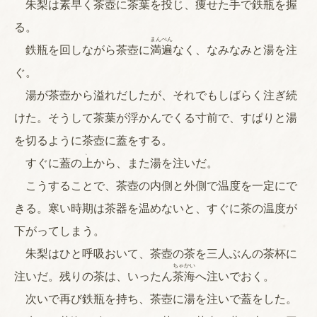
朱梨は素早く
茶
壺
に茶葉を投じ、痩せた手で
鉄
瓶
を握
る。
まん
べん
鉄瓶を回しながら茶壺に
満
遍
なく、なみなみと湯を注
ぐ。
湯が茶壺から溢れだしたが、それでもしばらく注ぎ続
けた。そうして茶葉が浮かんでくる寸前で、すぱりと湯
を切るように茶壺に蓋をする。
、
すぐに蓋の
上
から、また湯を注いだ。
こうすることで、茶壺の内側と外側で温度を一定にで
きる。寒い時期は茶器を温めないと、すぐに茶の温度が
下がってしまう。
朱梨はひと呼吸おいて、茶壺の茶を三人ぶんの茶杯に
ちゃ
かい
注いだ。残りの茶は、いったん
茶
海
へ注いでおく。
次いで再び鉄瓶を持ち、茶壺に湯を注いで蓋をした。