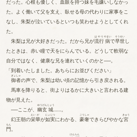
だった。心根も優しく、血眼を持つ妹を毛嫌いしなかっ
た。よく働いて父を支え、臥せる母の代わりに家事をこ
なし、朱梨が泣いているといつも笑わせようとしてくれ
た。
はやり
やまい
そう
せい
朱梨は兄が大好きだった。だから兄が
流行
病
で
早
世
し
たときは、赤い瞳で天をにらんでいる。どうして軟弱な
自分ではなく、健康な兄を連れていくのかと──。
「到着いたしました。あちらにお並びください」
ぎょ
しゃ
御
者
の声で、朱梨は幼い頃の記憶から引き戻される。
馬車を降りると、街よりはるかに大きいと言われる建
物が見えた。
ゆう
げん
じょう
──ここが、
幽
玄
城
……。
えい
が
にょ
じつ
ごう
しゃ
きゅう
幻王朝の
栄
華
が
如
実
にわかる、
豪
奢
できらびやかな
宮
もん
門
。
けん
らん