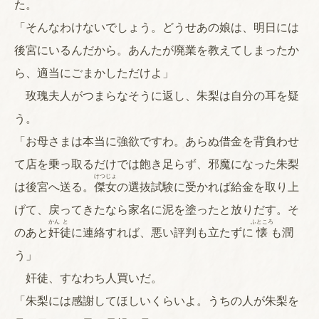
た。
「そんなわけないでしょう。どうせあの娘は、明日には
後宮にいるんだから。あんたが廃業を教えてしまったか
ら、適当にごまかしただけよ」
玫瑰夫人がつまらなそうに返し、朱梨は自分の耳を疑
う。
「お母さまは本当に強欲ですわ。あらぬ借金を背負わせ
て店を乗っ取るだけでは飽き足らず、邪魔になった朱梨
けつ
じょ
は後宮へ送る。
傑
女
の選抜試験に受かれば給金を取り上
げて、戻ってきたなら家名に泥を塗ったと放りだす。そ
かん
と
ふところ
のあと
奸
徒
に連絡すれば、悪い評判も立たずに
懐
も潤
う」
奸徒、すなわち人買いだ。
「朱梨には感謝してほしいくらいよ。うちの人が朱梨を