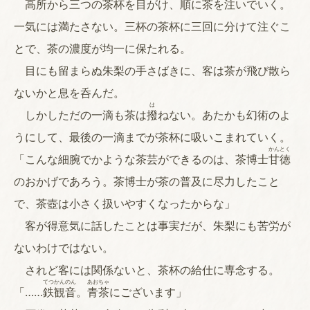
高所から三つの茶杯を目がけ、順に茶を注いでいく。
一気には満たさない。三杯の茶杯に三回に分けて注ぐこ
とで、茶の濃度が均一に保たれる。
目にも留まらぬ朱梨の手さばきに、客は茶が飛び散ら
ないかと息を呑んだ。
は
しかしただの一滴も茶は
撥
ねない。あたかも幻術のよ
うにして、最後の一滴までが茶杯に吸いこまれていく。
かん
とく
「こんな細腕でかような茶芸ができるのは、茶博士
甘
徳
のおかげであろう。茶博士が茶の普及に尽力したこと
で、茶壺は小さく扱いやすくなったからな」
客が得意気に話したことは事実だが、朱梨にも苦労が
ないわけではない。
されど客には関係ないと、茶杯の給仕に専念する。
てつ
かん
のん
あお
ちゃ
「……
鉄
観
音
。
青
茶
にございます」