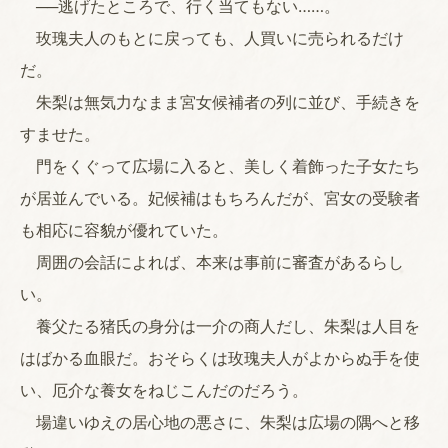
──逃げたところで、行く当てもない……。
玫瑰夫人のもとに戻っても、人買いに売られるだけ
だ。
朱梨は無気力なまま宮女候補者の列に並び、手続きを
すませた。
門をくぐって広場に入ると、美しく着飾った子女たち
が居並んでいる。妃候補はもちろんだが、宮女の受験者
も相応に容貌が優れていた。
周囲の会話によれば、本来は事前に審査があるらし
い。
養父たる猪氏の身分は一介の商人だし、朱梨は人目を
はばかる血眼だ。おそらくは玫瑰夫人がよからぬ手を使
い、厄介な養女をねじこんだのだろう。
場違いゆえの居心地の悪さに、朱梨は広場の隅へと移