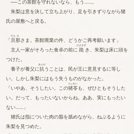
──この茶館を守れないなら、もう……。
朱梨は意を決して立ち上がり、足を引きずりながら猪
氏の屋敷へと戻る。
だん
な
「
旦
那
さま。茶館廃業の件、どうかご再考願います」
ひざまず
主人一家がそろった食卓の前に
跪
き、朱梨は床に頭を
つけた。
あらが
養子が養父に
抗
うことは、民が王に意見するに等し
い。しかし朱梨にはもう失うものがなかった。
ちょ
れい
「いやあ、そうしたい。この
猪
苓
も、ぜひともそうした
い。だって、もったいないからね。ああ、実にもったい
ない……」
猪氏は指についた肉の脂を舐めながら、ねぶるように
朱梨を見つめた。