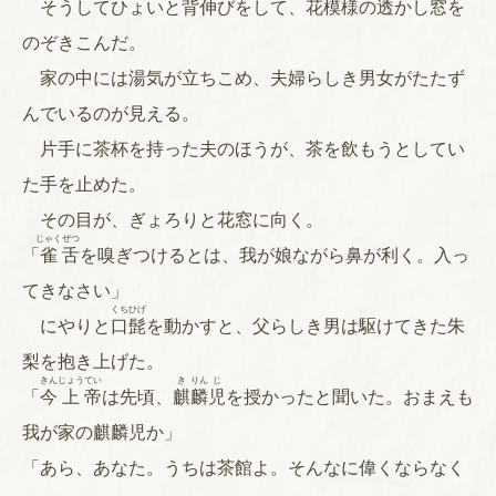
そうしてひょいと背伸びをして、花模様の透かし窓を
のぞきこんだ。
家の中には湯気が立ちこめ、夫婦らしき男女がたたず
んでいるのが見える。
片手に茶杯を持った夫のほうが、茶を飲もうとしてい
た手を止めた。
その目が、ぎょろりと花窓に向く。
じゃく
ぜつ
「
雀
舌
を嗅ぎつけるとは、我が娘ながら鼻が利く。入っ
てきなさい」
くち
ひげ
にやりと
口
髭
を動かすと、父らしき男は駆けてきた朱
梨を抱き上げた。
きん
じょう
てい
き
りん
じ
「
今
上
帝
は先頃、
麒
麟
児
を授かったと聞いた。おまえも
我が家の麒麟児か」
「あら、あなた。うちは茶館よ。そんなに偉くならなく