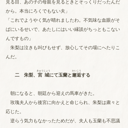
見る目、あの子の母親を見るときとそっくりだったんだ
から。本当にろくでもない夫」
「これでようやく気が晴れましたわ。不気味な血眼がそ
ばにいるせいで、あたしにはいい縁談がちっともこない
んですもの」
朱梨は泣きも叫びもせず、放心してその場にへたりこ
んだ。
きゅう
じょう
かい
こう
二 朱梨、
宮
城
にて玉蘭と
邂
逅
する
朝になると、朝廷から迎えの馬車がきた。
玫瑰夫人から後宮に向かえと命じられ、朱梨は粛々と
応じた。
逆らう気力もなかったためだが、夫人も玉蘭も不思議