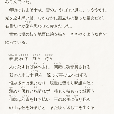
みこんでいた。
年頃はおよそ十歳。雪のように白い肌に、つややかに
光を返す黒い髪。なかなかに顔立ちの整った童女だが、
うさぎ
右目だけが
兎
を思わせる赤さだった。
童女は桃の枝で地面に絵を描き、ささやくような声で
歌っている。
しゅん
か
しゅう
とう
こく
こく
とき
どき
春
夏
秋
冬
刻
々
時
々
めい
い
えん
ら
ただ
人は死すれば
冥
へ
去
に
閻
羅
に功罪
質
される
じゅう
ごく
い
裁きの末に
十
獄
を 巡って再び世へ
出
ずる
うつ
よ
じゅ
そ
恨み多きは鬼となり
現
世
に留まり
呪
詛
を吐く
あや
ほふ
えん
しろ
おお
殺
めど
屠
れど
怨
晴れず 積もり積もって
城
覆
う
せん
し
じゃ
すう
そば
はべ
仙
師
は
邪
祟
を打ち払い 王のお
側
に
侍
り死ぬ
戦士は色を好まじと また繰り返し世を生くる