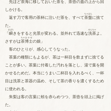
先ほど茶海に移しておいた茶を、茶壺の蓋の上から回
しかける。
ちゃ
ばん
返す刀で客用の茶杯に注いだ茶を、すべて
茶
盤
に捨て
た。
まばた
せん
ちゃ
「
瞬
きをすると光景が変わる。並外れて迅速な
洗
茶
よ。
ちゃ
はかせ
さすがは
茶
博士
の娘」
客のひとりが、感心してうなった。
茶葉の種類にもよるが、茶は一杯目を飲まずに捨てる
ことが多い。茶葉に付着した汚れを落とし、湯で葉を開
かせるためだ。本当にうまい二杯目を入れるべく、一杯
目は洗茶と茶器の温め、そして茶の香りを濃くするため
に使われる。
朱梨は客の言葉に頰を赤らめつつ、茶壺を頭上に掲げ
た。