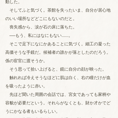
動した。
そしてふと気づく。茶館を失ったいま、自分が居心地
のいい場所などどこにもないのだと。
喪失感から、涙が石の床に落ちた。
──もう、私にはなにもない……。
そこで足下になにかあることに気づく。細工の凝った
高価そうな手鏡だ。候補者の誰かが落としたのだろう。
係の宦官に渡そうか。
そう思って拾い上げると、鏡に自分の顔が映った。
触れれば冷えそうなほどに肌は白く、右の瞳だけが血
を吸ったように赤い。
先ほど聞いた周囲の会話では、宮女であっても家柄や
容貌が必要だという。それらがなくとも、財か才かでど
うにかなる者もいるらしい。