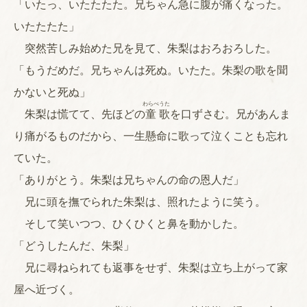
「いたっ、いたたたた。兄ちゃん急に腹が痛くなった。
いたたたた」
突然苦しみ始めた兄を見て、朱梨はおろおろした。
「もうだめだ。兄ちゃんは死ぬ。いたた。朱梨の歌を聞
かないと死ぬ」
わらべ
うた
朱梨は慌てて、先ほどの
童
歌
を口ずさむ。兄があんま
り痛がるものだから、一生懸命に歌って泣くことも忘れ
ていた。
「ありがとう。朱梨は兄ちゃんの命の恩人だ」
兄に頭を撫でられた朱梨は、照れたように笑う。
そして笑いつつ、ひくひくと鼻を動かした。
「どうしたんだ、朱梨」
兄に尋ねられても返事をせず、朱梨は立ち上がって家
屋へ近づく。