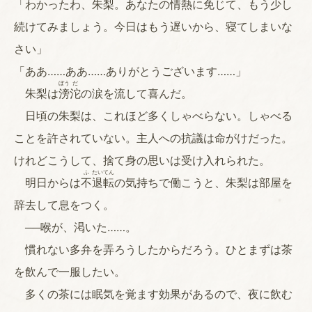
「わかったわ、朱梨。あなたの情熱に免じて、もう少し
続けてみましょう。今日はもう遅いから、寝てしまいな
さい」
「ああ……ああ……ありがとうございます……」
ぼう
だ
朱梨は
滂
沱
の涙を流して喜んだ。
日頃の朱梨は、これほど多くしゃべらない。しゃべる
ことを許されていない。主人への抗議は命がけだった。
けれどこうして、捨て身の思いは受け入れられた。
ふ
たい
てん
明日からは
不
退
転
の気持ちで働こうと、朱梨は部屋を
辞去して息をつく。
──喉が、渇いた……。
慣れない多弁を弄ろうしたからだろう。ひとまずは茶
を飲んで一服したい。
多くの茶には眠気を覚ます効果があるので、夜に飲む