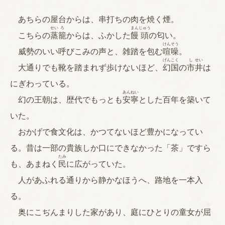
あちらの屋台からは、串打ちの肉を焼く煙。
せい
ろ
まん
じゅう
こちらの
蒸
籠
からは、ふかした
饅
頭
の匂い。
けん
そう
威勢のいい呼びこみの声と、雑踏を包む
喧
噪
。
げん
こく
し
せい
大通りでも靴を踏まれず歩けないほど、
幻
国
の
市
井
は
にぎわっている。
あん
ねい
幻の王朝は、歴代でもっとも
安
寧
とした百年を築いて
いた。
おかげで食文化は、かつてないほど豊かになってい
る。昔は一部の貴族しか口にできなかった「茶」ですら
たみ
も、あまねく
民
に広がっていた。
人があふれる通りから静かなほうへ、路地を一本入
る。
奥にこぢんまりした家があり、庭にひとりの童女が屈