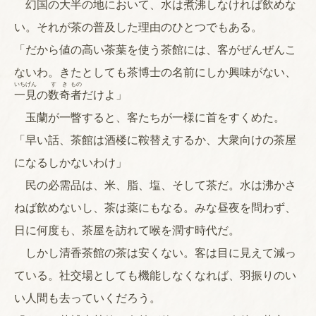
幻国の大半の地において、水は
煮
沸
しなければ飲めな
い。それが茶の普及した理由のひとつでもある。
「だから値の高い茶葉を使う茶館には、客がぜんぜんこ
ないわ。きたとしても茶博士の名前にしか興味がない、
いち
げん
す
き
もの
一
見
の
数
奇
者
だけよ」
玉蘭が一瞥すると、客たちが一様に首をすくめた。
「早い話、茶館は酒楼に鞍替えするか、大衆向けの茶屋
になるしかないわけ」
民の必需品は、米、脂、塩、そして茶だ。水は沸かさ
ねば飲めないし、茶は薬にもなる。みな昼夜を問わず、
日に何度も、茶屋を訪れて喉を潤す時代だ。
しかし清香茶館の茶は安くない。客は目に見えて減っ
ている。社交場としても機能しなくなれば、羽振りのい
い人間も去っていくだろう。