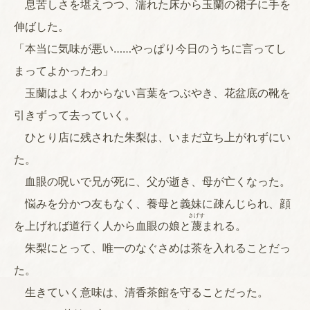
息苦しさを堪えつつ、濡れた床から玉蘭の裙子に手を
伸ばした。
「本当に気味が悪い……やっぱり今日のうちに言ってし
まってよかったわ」
玉蘭はよくわからない言葉をつぶやき、花盆底の靴を
引きずって去っていく。
ひとり店に残された朱梨は、いまだ立ち上がれずにい
た。
血眼の呪いで兄が死に、父が逝き、母が亡くなった。
悩みを分かつ友もなく、養母と義妹に疎んじられ、顔
さげす
を上げれば道行く人から血眼の娘と
蔑
まれる。
朱梨にとって、唯一のなぐさめは茶を入れることだっ
た。
生きていく意味は、清香茶館を守ることだった。