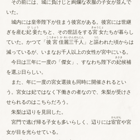
その前には、城に負けじと
絢
爛
な衣服の子女が並んで
いた。
城内には皇帝陛下が住まう後宮がある。後宮には世継
ひ
しょう
きゅう
じょ
ぎを産む
妃
妾
たちと、その世話をする
宮
女
たちが暮らし
こう
きゅう
か
れい
さん
ぜん
にん
うた
ていた。かつて「
後
宮
佳
麗
三
千
人
」と
謳
われた頃からは
減っているが、いまなお千人以上の女性が宮中にいる。
きさき
今日は三年に一度の「傑女」、すなわち陛下の
妃
候補
を選ぶ日らしい。
また、年に一度の宮女選抜も同時に開催されるとい
う。宮女は妃ではなく下働きの者なので、朱梨が受けさ
せられるのはこちらだろう。
朱梨は辺りを見回した。
かん
がん
宮門で逃げ帰る子女も多いらしく、辺りには
宦
官
や宮
女が目を光らせている。