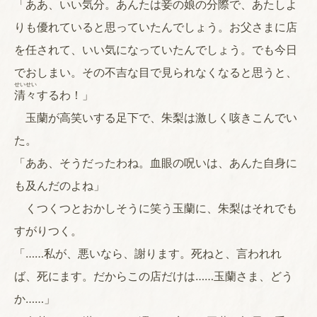
「ああ、いい気分。あんたは妾の娘の分際で、あたしよ
りも優れていると思っていたんでしょう。お父さまに店
を任されて、いい気になっていたんでしょう。でも今日
でおしまい。その不吉な目で見られなくなると思うと、
せい
せい
清
々
するわ！」
玉蘭が高笑いする足下で、朱梨は激しく咳きこんでい
た。
「ああ、そうだったわね。血眼の呪いは、あんた自身に
も及んだのよね」
くつくつとおかしそうに笑う玉蘭に、朱梨はそれでも
すがりつく。
「……私が、悪いなら、謝ります。死ねと、言われれ
ば、死にます。だからこの店だけは……玉蘭さま、どう
か……」