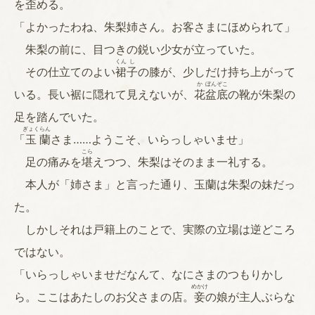
を
歪
める。
「よかったわね、朱梨姉さん。お客さまにほめられて」
朱梨の前に、目つきの鋭い少女が立っていた。
くん
し
その仕立てのよい
裙
子
の膝が、少しだけ持ち上がって
か
ぼん
ぞこ
いる。長い裾に隠れて見えないが、
花
盆
底
の靴が朱梨の
足を踏んでいた。
ぎょく
らん
「
玉
蘭
さま……ようこそ、いらっしゃいませ」
こら
足の痛みを
堪
えつつ、朱梨はそのまま一礼する。
本人が「姉さま」と言った通り、玉蘭は朱梨の妹だっ
た。
しかしそれは戸籍上のことで、実際の立場は逆どころ
ではない。
「いらっしゃいませだなんて、なにさまのつもりかし
めかけ
ら。ここはあたしのお父さまの店。
妾
の娘が主人ぶらな