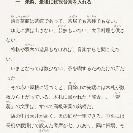
一 朱梨、最後に
鉄
観
音
茶
を入れる
せい
こう
ちゃ
かん
さ
ぼう
ちゃ
ろう
清
香
茶
館
は茶館であって、
茶
房
でも
茶
楼
でもない。
げい
こ
きょう
ゆえに酒は出さない、
芸
妓
もいない、大皿料理も
供
さ
ない。
すご
ろく
将棋や
双
六
の遊具もなければ、音楽すらも聞こえな
い。
いまとなっては数少ない、茶を喫するためだけの店だ
った。
ひ
よ
その赤い屋根に近づくと、
日
除
けの先端には木札が数
せつ
枚ぶら下がっている。木札に書かれた「雀舌」、「
雪
ずい
蕊
」の文字は、すべて高級茶葉の銘柄だ。
店の中は天井が高く、奥の庭が一望できる。中央には
しつら
長机や腰掛けで
設
えた客席が七、八あり、隅に帳場、そ
みず
がめ