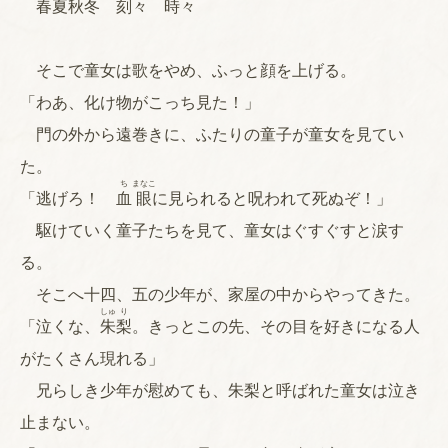
春夏秋冬 刻々 時々
そこで童女は歌をやめ、ふっと顔を上げる。
「わあ、化け物がこっち見た！」
門の外から遠巻きに、ふたりの童子が童女を見てい
た。
ち
まなこ
「逃げろ！
血
眼
に見られると呪われて死ぬぞ！」
駆けていく童子たちを見て、童女はぐすぐすと涙す
る。
そこへ十四、五の少年が、家屋の中からやってきた。
しゅ
り
「泣くな、
朱
梨
。きっとこの先、その目を好きになる人
がたくさん現れる」
兄らしき少年が慰めても、朱梨と呼ばれた童女は泣き
止まない。