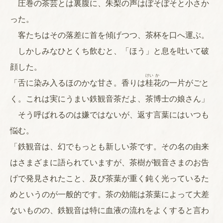
圧巻の茶芸とは裏腹に、朱梨の声はぼそぼそと小さか
った。
客たちはその落差に首を傾げつつ、茶杯を口へ運ぶ。
しかしみなひとくち飲むと、「ほう」と息を吐いて破
顔した。
けい
か
「舌に染み入るほのかな甘さ。香りは
桂
花
の一片がごと
く。これは実にうまい鉄観音茶だよ、茶博士の娘さん」
そう呼ばれるのは嫌ではないが、返す言葉にはいつも
悩む。
「鉄観音は、幻でもっとも新しい茶です。その名の由来
はさまざまに語られていますが、茶樹が観音さまのお告
げで発見されたこと、及び茶葉が重く鈍く光っているた
めというのが一般的です。茶の効能は茶葉によって大差
ないものの、鉄観音は特に血液の流れをよくすると言わ