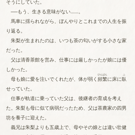
そうにしていた。
──もう、生きる意味がない……。
馬車に揺られながら、ぼんやりとこれまでの人生を振
り返る。
朱梨が生まれたのは、いつも茶の匂いがする小さな家
だった。
父は清香茶館を営み、仕事には厳しかったが娘には優
しかった。
ひん
ぱん
ふ
母も娘に愛を注いでくれたが、体が弱く
頻
繁
に床に
臥
せっていた。
仕事が軌道に乗っていた父は、後継者の育成を考え
た。朱梨も母に似て病弱だったため、父は茶農家の四男
坊を養子に迎えた。
義兄は朱梨よりも五歳上で、母やその娘とは違い壮健