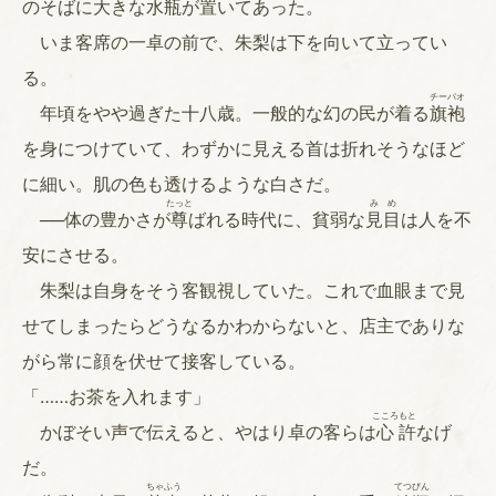
のそばに大きな
水
瓶
が置いてあった。
いま客席の一卓の前で、朱梨は下を向いて立ってい
る。
チー
パオ
年頃をやや過ぎた十八歳。一般的な幻の民が着る
旗
袍
を身につけていて、わずかに見える首は折れそうなほど
に細い。肌の色も透けるような白さだ。
たっと
み
め
──体の豊かさが
尊
ばれる時代に、貧弱な
見
目
は人を不
安にさせる。
朱梨は自身をそう客観視していた。これで血眼まで見
せてしまったらどうなるかわからないと、店主でありな
がら常に顔を伏せて接客している。
「……お茶を入れます」
こころ
もと
かぼそい声で伝えると、やはり卓の客らは
心
許
なげ
だ。
ちゃ
ふう
てつ
びん