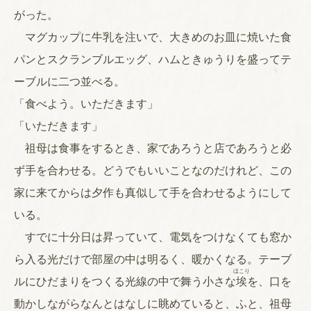
がった。
マグカップに牛乳を注いで、大きめのお皿に焼いた食
パンとスクランブルエッグ、ハムときゅうりを盛ってテ
ーブルに二つ並べる。
「食べよう。いただきます」
「いただきます」
祖母は食事をするとき、家であろうと店であろうと必
ず手を合わせる。どうでもいいことなのだけれど、この
家に来てからは夕作も真似して手を合わせるようにして
いる。
すでに十分日は昇っていて、電気をつけなくても窓か
ら入る光だけで部屋の中は明るく、暖かくなる。テーブ
ほこり
ルにひだまりをつくる光線の中で舞う小さな
埃
を、口を
動かしながらなんとはなしに眺めていると、ふと、祖母