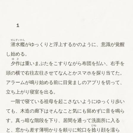
１
せんすいかん
潜水艦
がゆっくりと浮上するかのように、意識が覚醒
し始める。
ゆさ
夕作
は重いまぶたをこすりながら布団を払い、右手を
頭の横で右往左往させてなんとかスマホを探り当てた。
アラームが鳴り始める前に目覚ましのアプリを切って、
立ち上がり寝室を出る。
一階で寝ている祖母を起こさないようにゆっくり歩い
ても、木造の廊下はそんなこと気にも留めずに音を鳴ら
す。真っ暗な階段を下り、居間を通って洗面所に入る
ひね
と、窓から差す薄明かりを頼りに蛇口を
捻
り顔を濡ら