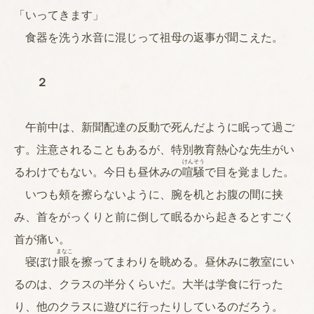
「いってきます」
食器を洗う水音に混じって祖母の返事が聞こえた。
２
午前中は、新聞配達の反動で死んだように眠って過ご
す。注意されることもあるが、特別教育熱心な先生がい
けんそう
るわけでもない。今日も昼休みの
喧騒
で目を覚ました。
いつも頰を擦らないように、腕を机とお腹の間に挟
み、首をがっくりと前に倒して眠るから起きるとすごく
首が痛い。
まなこ
寝ぼけ
眼
を擦ってまわりを眺める。昼休みに教室にい
るのは、クラスの半分くらいだ。大半は学食に行った
り、他のクラスに遊びに行ったりしているのだろう。