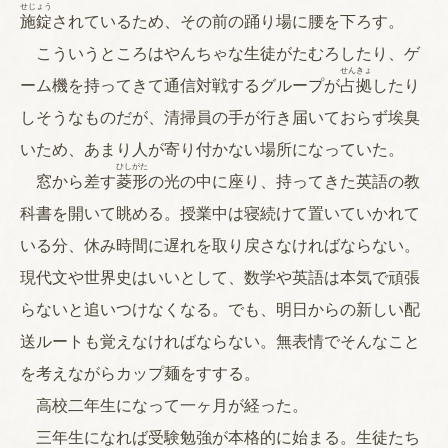
せじょう
施錠
されているため、その前の踊り場に腰を下ろす。
こういうところはやんちゃな生徒がたむろしたり、ゲ
せんきょ
ーム機を持ってきて通信対戦するグループが
占拠
したり
しそうなものだが、清掃員の手が行き届いておらず埃臭
いため、あまり人が寄り付かない場所になっていた。
ひしがた
窓から差す
菱形
の光の中に座り、持ってきた英語の教
科書を開いて眺める。授業中は寝続けて置いていかれて
いる分、休み時間に遅れを取り戻さなければならない。
現代文や世界史はいいとして、数学や英語は本気で頑張
らないと追いつけなくなる。でも、明日からの新しい配
送ルートも覚えなければならない。無表情でそんなこと
を考えながらカップ麺をすする。
高校二年生になって一ヶ月が経った。
三年生になれば受験勉強が本格的に始まる。生徒たち