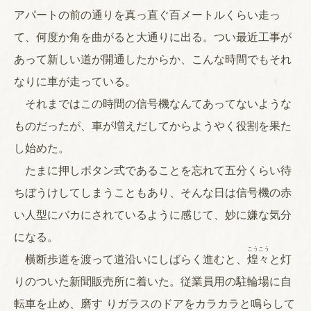
アパートの前の通りを真っ直ぐ百メートルくらい走っ
て、何度か角を曲がると大通りに出る。つい最近工事が
あって新しい道が開通したからか、こんな時間でもそれ
なりに車が走っている。
それまではこの時間の信号機なんてあってないような
ものだったが、車が増えだしてからようやく役割を果た
し始めた。
たまに押しボタン式であることを忘れて五分くらい待
ちぼうけしてしまうこともあり、そんな日は信号機の赤
い人型にバカにされているように感じて、妙に嫌な気分
になる。
こうこう
横断歩道を渡って道沿いにしばらく進むと、
煌々
と灯
りのついた新聞販売所に着いた。従業員用の駐輪場に自
転車を止め、磨す りガラスのドアをカラカラと鳴らして