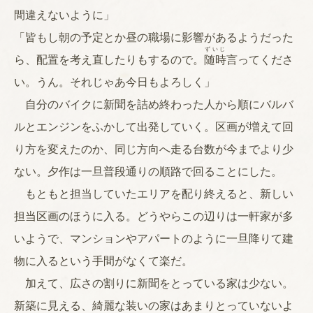
間違えないように」
「皆もし朝の予定とか昼の職場に影響があるようだった
ずいじ
ら、配置を考え直したりもするので。
随時
言ってくださ
い。うん。それじゃあ今日もよろしく」
自分のバイクに新聞を詰め終わった人から順にバルバ
ルとエンジンをふかして出発していく。区画が増えて回
り方を変えたのか、同じ方向へ走る台数が今までより少
ない。夕作は一旦普段通りの順路で回ることにした。
もともと担当していたエリアを配り終えると、新しい
担当区画のほうに入る。どうやらこの辺りは一軒家が多
いようで、マンションやアパートのように一旦降りて建
物に入るという手間がなくて楽だ。
加えて、広さの割りに新聞をとっている家は少ない。
新築に見える、綺麗な装いの家はあまりとっていないよ