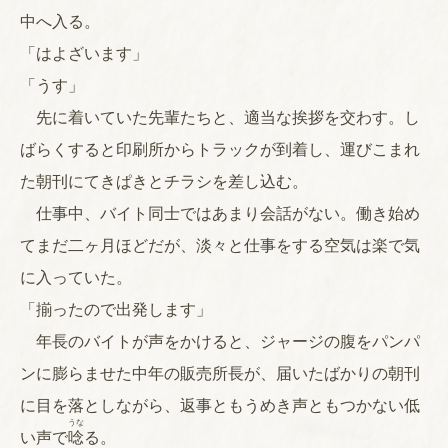
中へ入る。
「はよざいます」
「うす」
先に着いていた先輩たちと、適当な挨拶を交わす。し
ばらくすると印刷所からトラックが到着し、運びこまれ
た朝刊にてきぱきとチラシを差し込む。
仕事中、バイト同士ではあまり会話がない。働き始め
てまだ二ヶ月ほどだが、淡々と仕事をする空気は楽で気
に入っていた。
「揃ったので出発します」
年長のバイトが声をかけると、ジャージの腹をパンパ
ンに膨らませた中年の販売所長が、届いたばかりの朝刊
に目を落としながら、返事ともうめき声ともつかない低
うな
い声で
唸
る。