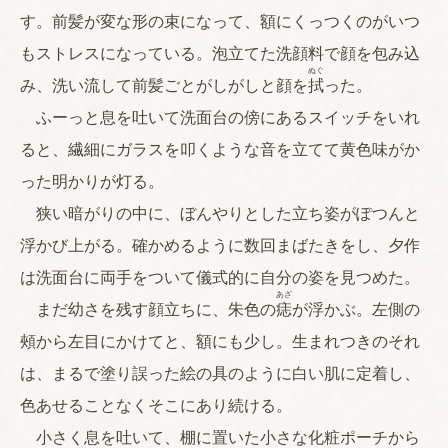
す。前髪が変な形の束になって、額にくっつくのがいつ
もストレスになっている。泡立てた洗顔料で顔を包み込
ぬぐ
み、洗い流して前髪ごとがしがしと顔を
拭
った。
ふーっと息を吐いて洗面台の傍にあるスイッチをいれ
ると、繊細にガラスを叩くような音を立てて黄色味がか
った明かりが灯る。
狭い暗がりの中に、ぼんやりとした立ち姿がぽつんと
浮かび上がる。確かめるように数回まばたきをし、夕作
は洗面台に両手をついて儀式的に自分の姿を見つめた。
あざ
まだ幼さを残す顔立ちに、朱色の
痣
が浮かぶ。左側の
頰から左目にかけてと、額にも少し。生まれつきのそれ
は、まるで塗り誤った絵の具のように白い肌に定着し、
色あせることなくそこにあり続ける。
小さく息を吐いて、棚に置いた小さな化粧ポーチから