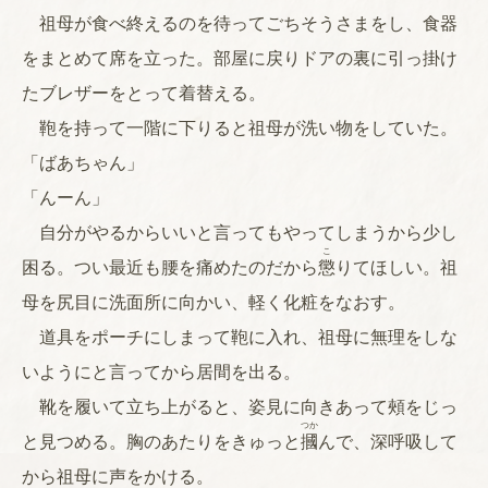
祖母が食べ終えるのを待ってごちそうさまをし、食器
をまとめて席を立った。部屋に戻りドアの裏に引っ掛け
たブレザーをとって着替える。
鞄を持って一階に下りると祖母が洗い物をしていた。
「ばあちゃん」
「んーん」
自分がやるからいいと言ってもやってしまうから少し
こ
困る。つい最近も腰を痛めたのだから
懲
りてほしい。祖
母を尻目に洗面所に向かい、軽く化粧をなおす。
道具をポーチにしまって鞄に入れ、祖母に無理をしな
いようにと言ってから居間を出る。
靴を履いて立ち上がると、姿見に向きあって頰をじっ
つか
と見つめる。胸のあたりをきゅっと
摑
んで、深呼吸して
から祖母に声をかける。