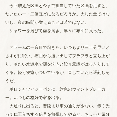
今回増えた区画と今まで担当していた区画を足すと、
だいたい一・二倍ほどになるだろうか。大した量ではな
いし、夜の時間が増えることは苦ではない。
シャワーを浴びて歯を磨き、早々に布団に入った。
アラームの一音目で起きた。いつもより三十分早いと
さすがに眠い。布団から這い出してフラフラと立ち上が
り、冷たい水道水で顔を洗うと段々意識がはっきりして
くる。軽く寝癖がついているが、直していたら遅刻しそ
うだ。
ポロシャツとジーパンに、紺色のウィンドブレーカ
ー。いつもの格好で家を出る。
大通りに出ると、普段より車の通りが少ない。赤く光
って仁王立ちする信号を無視してやると、ちょっと気分