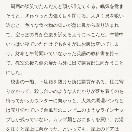
周囲の談笑でだんだんと頭が冴えてくる。眠気を覚ま
そうと、ぎゅうっと力強く目を閉じる。大きく息を吸い
込むと、色々な食べ物の匂いが急に鼻から取り込まれ
て、空っぽの胃が空腹を訴えるようにへこんだ。午前中
いっぱい寝ていただけでもさすがにお腹は空いてしま
う。財布と午前聞いていなかった英語の教科書を持っ
て、教室の後ろ側の扉から外に出て購買部に向かうこと
にした。
校舎の一階、下駄箱を抜けた所に購買がある。柱に寄
りかかって、殺し合いのような人だかりが落ち着くのを
待ってからカウンターに向かうと、人気の調理パンなど
は売り切れていて台風前のコンビニのようなラインナッ
プしか残っていない。カップ麺とおにぎりを買い、お湯
を注ぐと屋上に向かった。といっても、屋上のドアは