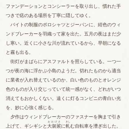
ファンデーションとコンシーラーを取り出し、慣れた手
つきで痣のある場所を丁寧に隠してゆく。
バイトの制服のポロシャツとジーパンに、紺色のウィ
ンドブレーカーを羽織って家を出た。五月の夜はまだ少
し寒い。近くに小さな川が流れているから、早朝になる
と霧も出る。
街灯がまばらにアスファルトを照らしている。一つ一
つが夜の海に浮かぶ小島のようだ。切れたものから適当
に業者が入れ替えているのか、白い色のものとオレンジ
色のものが入り交じっていて統一感がなく、どれがいつ
消えてもおかしくない。遠くに灯るコンビニの青白い光
を、妙に心強く感じる。
夕作はウィンドブレーカーのファスナーを胸まで引き
おおげさ
きし
上げて、ギシギシと
大袈裟
に
軋
む自転車を漕ぎ出した。