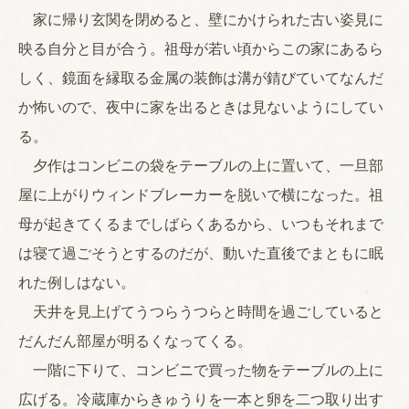
家に帰り玄関を閉めると、壁にかけられた古い姿見に
映る自分と目が合う。祖母が若い頃からこの家にあるら
しく、鏡面を縁取る金属の装飾は溝が錆びていてなんだ
か怖いので、夜中に家を出るときは見ないようにしてい
る。
夕作はコンビニの袋をテーブルの上に置いて、一旦部
屋に上がりウィンドブレーカーを脱いで横になった。祖
母が起きてくるまでしばらくあるから、いつもそれまで
は寝て過ごそうとするのだが、動いた直後でまともに眠
れた例しはない。
天井を見上げてうつらうつらと時間を過ごしていると
だんだん部屋が明るくなってくる。
一階に下りて、コンビニで買った物をテーブルの上に
広げる。冷蔵庫からきゅうりを一本と卵を二つ取り出す