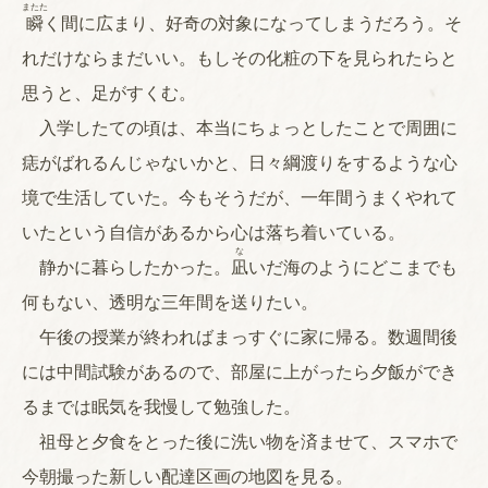
またた
瞬
く間に広まり、好奇の対象になってしまうだろう。そ
れだけならまだいい。もしその化粧の下を見られたらと
思うと、足がすくむ。
入学したての頃は、本当にちょっとしたことで周囲に
痣がばれるんじゃないかと、日々綱渡りをするような心
境で生活していた。今もそうだが、一年間うまくやれて
いたという自信があるから心は落ち着いている。
な
静かに暮らしたかった。
凪
いだ海のようにどこまでも
何もない、透明な三年間を送りたい。
午後の授業が終わればまっすぐに家に帰る。数週間後
には中間試験があるので、部屋に上がったら夕飯ができ
るまでは眠気を我慢して勉強した。
祖母と夕食をとった後に洗い物を済ませて、スマホで
今朝撮った新しい配達区画の地図を見る。