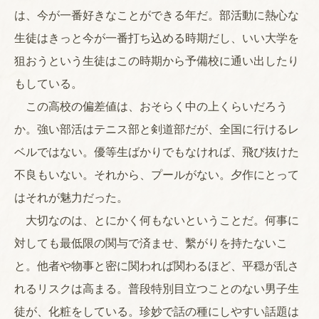
は、今が一番好きなことができる年だ。部活動に熱心な
生徒はきっと今が一番打ち込める時期だし、いい大学を
狙おうという生徒はこの時期から予備校に通い出したり
もしている。
この高校の偏差値は、おそらく中の上くらいだろう
か。強い部活はテニス部と剣道部だが、全国に行けるレ
ベルではない。優等生ばかりでもなければ、飛び抜けた
不良もいない。それから、プールがない。夕作にとって
はそれが魅力だった。
大切なのは、とにかく何もないということだ。何事に
対しても最低限の関与で済ませ、繫がりを持たないこ
と。他者や物事と密に関われば関わるほど、平穏が乱さ
れるリスクは高まる。普段特別目立つことのない男子生
徒が、化粧をしている。珍妙で話の種にしやすい話題は