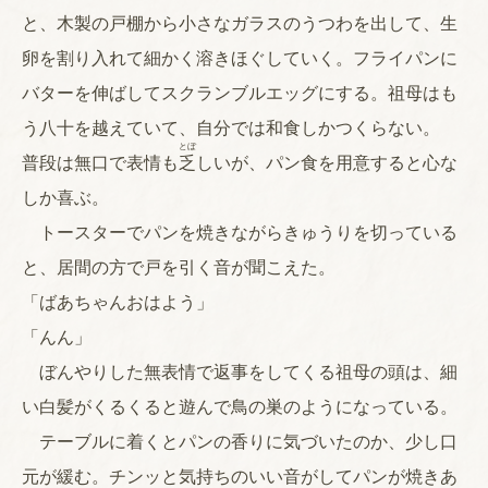
と、木製の戸棚から小さなガラスのうつわを出して、生
卵を割り入れて細かく溶きほぐしていく。フライパンに
バターを伸ばしてスクランブルエッグにする。祖母はも
う八十を越えていて、自分では和食しかつくらない。
とぼ
普段は無口で表情も
乏
しいが、パン食を用意すると心な
しか喜ぶ。
トースターでパンを焼きながらきゅうりを切っている
と、居間の方で戸を引く音が聞こえた。
「ばあちゃんおはよう」
「んん」
ぼんやりした無表情で返事をしてくる祖母の頭は、細
い白髪がくるくると遊んで鳥の巣のようになっている。
テーブルに着くとパンの香りに気づいたのか、少し口
元が緩む。チンッと気持ちのいい音がしてパンが焼きあ