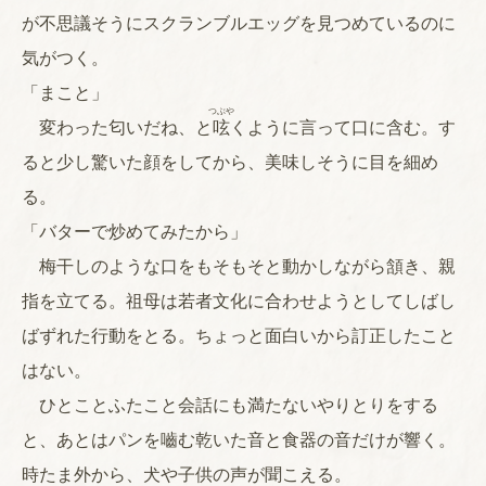
が不思議そうにスクランブルエッグを見つめているのに
気がつく。
「まこと」
つぶや
変わった匂いだね、と
呟
くように言って口に含む。す
ると少し驚いた顔をしてから、美味しそうに目を細め
る。
「バターで炒めてみたから」
梅干しのような口をもそもそと動かしながら頷き、親
指を立てる。祖母は若者文化に合わせようとしてしばし
ばずれた行動をとる。ちょっと面白いから訂正したこと
はない。
ひとことふたこと会話にも満たないやりとりをする
と、あとはパンを嚙む乾いた音と食器の音だけが響く。
時たま外から、犬や子供の声が聞こえる。