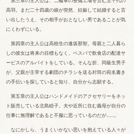
第三章の主人公は、二輪車の整備工場を営む五十代の
高羽。まだ二十四歳の娘が突然、妊娠して結婚すると言
い出したうえ、その相手がおとなしい男であることが気
にくわずにいる。
第四章の主人公は高校生の逢坂那智。母親と二人暮ら
しの彼女は将来の目標もなく、ベスパで飲食店の配達サ
ービスのアルバイトをしている。そんな折、同級生男子
が、父親が主宰する劇団のチラシを送る封筒の宛名書き
の手伝いを探していると知り、自分から志願する。
第五章の主人公はハンドメイドのアクセサリーをネッ
ト販売している北島睦子。夫や近所に住む義母が自分の
仕事に無理解であると不服に思っているのだが……。
なにかしら、うまくいかない思いを抱えている人々が