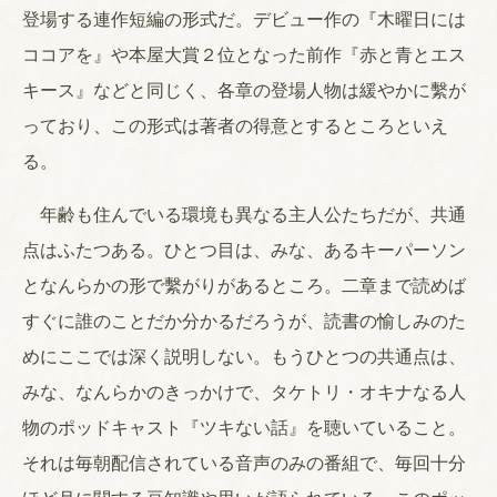
登場する連作短編の形式だ。デビュー作の『木曜日には
ココアを』や本屋大賞２位となった前作『赤と青とエス
キース』などと同じく、各章の登場人物は緩やかに繫が
っており、この形式は著者の得意とするところといえ
る。
年齢も住んでいる環境も異なる主人公たちだが、共通
点はふたつある。ひとつ目は、みな、あるキーパーソン
となんらかの形で繫がりがあるところ。二章まで読めば
すぐに誰のことだか分かるだろうが、読書の愉しみのた
めにここでは深く説明しない。もうひとつの共通点は、
みな、なんらかのきっかけで、タケトリ・オキナなる人
物のポッドキャスト『ツキない話』を聴いていること。
それは毎朝配信されている音声のみの番組で、毎回十分