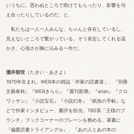
いうちに、思わぬところで助けてもらったり、影響を与
え合ったりしているのだ、と。
私たちは一人一人みんな、ちゃんと存在しているし、
見えないところで繋がっている。そう肯定してくれる温
かさ、心強さが胸に沁みる一作だ。
瀧井朝世
（たきい・あさよ）
1970年生まれ。WEB本の雑誌「作家の読書道」、『別冊
文藝春秋』『WEBきらら』『週刊新潮』『anan』『クロ
ワッサン』『小説宝石』『小説幻冬』『紙魚の手帖』な
どで作家インタビュー、書評を担当。TBS系「王様のブ
ランチ」ブックコーナーのブレーンを務める。著書に
『偏愛読書トライアングル』、『あの人とあの本の