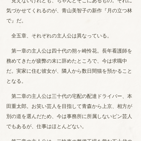
見えないけれども、ちゃんとそこにあるもの。それに
気づかせてくれるのが、青山美智子の新作『月の立つ林
で』だ。
全五章、それぞれの主人公は異なっている。
第一章の主人公は四十代の朔ヶ崎怜花。長年看護師を
務めてきたが疲弊の末に辞めたところで、今は求職中
だ。実家に住む彼女が、隣人から数日間猫を預かること
となる。
第二章の主人公は三十代の宅配の配達ドライバー、本
田重太郎。お笑い芸人を目指して青森から上京、相方が
別の道を選んだため、今は事務所に所属しないピン芸人
でもあるが、仕事はほとんどない。