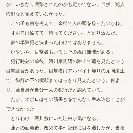
か、いきなり襲撃されたのかも定かでない。当然、犯人
の顔など覚えていなかった。
「この子も何を考えて、金槌で人の頭を殴ったのかね」
オボロは慌てて「待ってください」と割り込んだ。
「彼の単独犯と決まったわけではありません」
「いやいや、目撃者もいるしその線は無理がある」
犯行時刻の前後、河川敷周辺の路上で蓮を見たという
目撃証言があった。目撃者はアルバイト帰りの元同級生
で、街灯の下の横顔まではっきり見えたという。何よ
り、蓮自身が自分一人の犯行だと認めている。
だが、オボロはその筋書きをすんなり吞み込むことが
できなかった。
とりわけ、河川敷にいた理由が気になる。
蓮との面会後、改めて事件記録に目を通したが、当夜