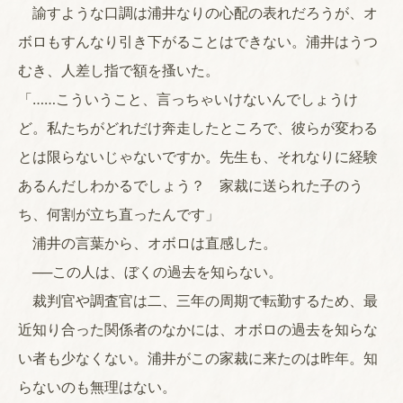
諭すような口調は浦井なりの心配の表れだろうが、オ
ボロもすんなり引き下がることはできない。浦井はうつ
むき、人差し指で額を搔いた。
「……こういうこと、言っちゃいけないんでしょうけ
ど。私たちがどれだけ奔走したところで、彼らが変わる
とは限らないじゃないですか。先生も、それなりに経験
あるんだしわかるでしょう？ 家裁に送られた子のう
ち、何割が立ち直ったんです」
浦井の言葉から、オボロは直感した。
──この人は、ぼくの過去を知らない。
裁判官や調査官は二、三年の周期で転勤するため、最
近知り合った関係者のなかには、オボロの過去を知らな
い者も少なくない。浦井がこの家裁に来たのは昨年。知
らないのも無理はない。