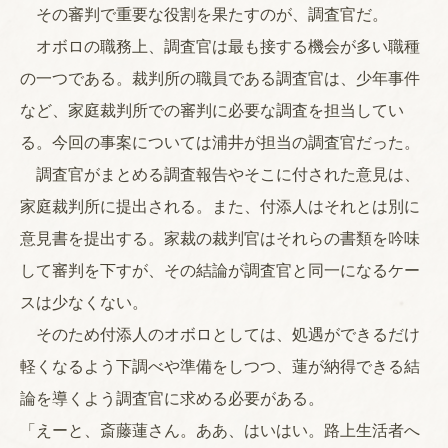
その審判で重要な役割を果たすのが、調査官だ。
オボロの職務上、調査官は最も接する機会が多い職種
の一つである。裁判所の職員である調査官は、少年事件
など、家庭裁判所での審判に必要な調査を担当してい
る。今回の事案については浦井が担当の調査官だった。
調査官がまとめる調査報告やそこに付された意見は、
家庭裁判所に提出される。また、付添人はそれとは別に
意見書を提出する。家裁の裁判官はそれらの書類を吟味
して審判を下すが、その結論が調査官と同一になるケー
スは少なくない。
そのため付添人のオボロとしては、処遇ができるだけ
軽くなるよう下調べや準備をしつつ、蓮が納得できる結
論を導くよう調査官に求める必要がある。
「えーと、斎藤蓮さん。ああ、はいはい。路上生活者へ