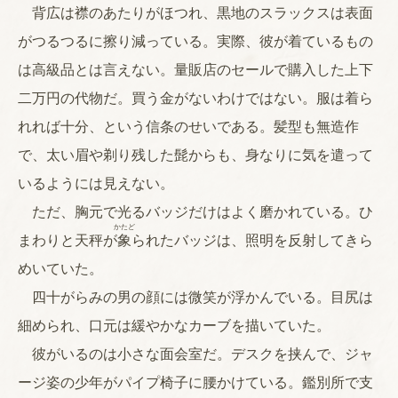
背広は襟のあたりがほつれ、黒地のスラックスは表面
がつるつるに擦り減っている。実際、彼が着ているもの
は高級品とは言えない。量販店のセールで購入した上下
二万円の代物だ。買う金がないわけではない。服は着ら
れれば十分、という信条のせいである。髪型も無造作
で、太い眉や剃り残した髭からも、身なりに気を遣って
いるようには見えない。
ただ、胸元で光るバッジだけはよく磨かれている。ひ
かたど
まわりと天秤が
象
られたバッジは、照明を反射してきら
めいていた。
四十がらみの男の顔には微笑が浮かんでいる。目尻は
細められ、口元は緩やかなカーブを描いていた。
彼がいるのは小さな面会室だ。デスクを挟んで、ジャ
ージ姿の少年がパイプ椅子に腰かけている。鑑別所で支