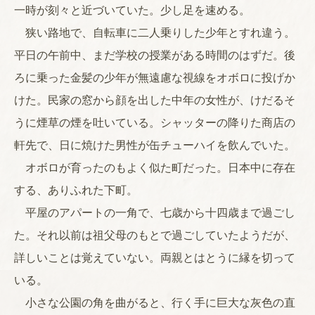
一時が刻々と近づいていた。少し足を速める。
狭い路地で、自転車に二人乗りした少年とすれ違う。
平日の午前中、まだ学校の授業がある時間のはずだ。後
ろに乗った金髪の少年が無遠慮な視線をオボロに投げか
けた。民家の窓から顔を出した中年の女性が、けだるそ
うに煙草の煙を吐いている。シャッターの降りた商店の
軒先で、日に焼けた男性が缶チューハイを飲んでいた。
オボロが育ったのもよく似た町だった。日本中に存在
する、ありふれた下町。
平屋のアパートの一角で、七歳から十四歳まで過ごし
た。それ以前は祖父母のもとで過ごしていたようだが、
詳しいことは覚えていない。両親とはとうに縁を切って
いる。
小さな公園の角を曲がると、行く手に巨大な灰色の直