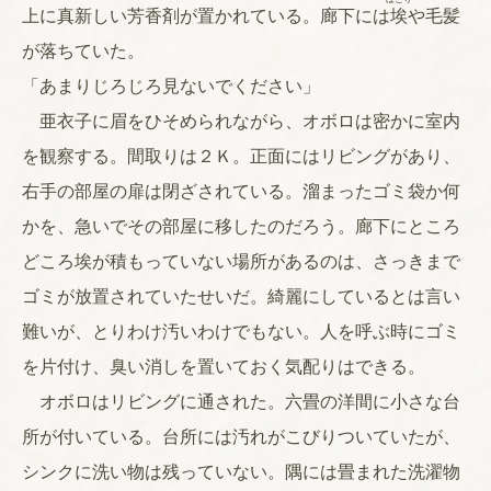
上に真新しい芳香剤が置かれている。廊下には
埃
や毛髪
が落ちていた。
「あまりじろじろ見ないでください」
亜衣子に眉をひそめられながら、オボロは密かに室内
を観察する。間取りは２Ｋ。正面にはリビングがあり、
右手の部屋の扉は閉ざされている。溜まったゴミ袋か何
かを、急いでその部屋に移したのだろう。廊下にところ
どころ埃が積もっていない場所があるのは、さっきまで
ゴミが放置されていたせいだ。綺麗にしているとは言い
難いが、とりわけ汚いわけでもない。人を呼ぶ時にゴミ
を片付け、臭い消しを置いておく気配りはできる。
オボロはリビングに通された。六畳の洋間に小さな台
所が付いている。台所には汚れがこびりついていたが、
シンクに洗い物は残っていない。隅には畳まれた洗濯物