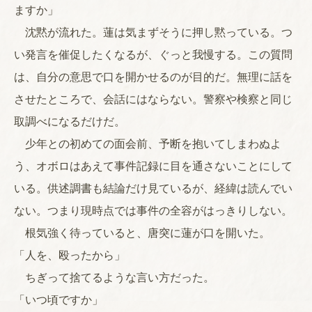
ますか」
沈黙が流れた。蓮は気まずそうに押し黙っている。つ
い発言を催促したくなるが、ぐっと我慢する。この質問
は、自分の意思で口を開かせるのが目的だ。無理に話を
させたところで、会話にはならない。警察や検察と同じ
取調べになるだけだ。
少年との初めての面会前、予断を抱いてしまわぬよ
う、オボロはあえて事件記録に目を通さないことにして
いる。供述調書も結論だけ見ているが、経緯は読んでい
ない。つまり現時点では事件の全容がはっきりしない。
根気強く待っていると、唐突に蓮が口を開いた。
「人を、殴ったから」
ちぎって捨てるような言い方だった。
「いつ頃ですか」