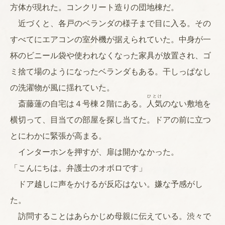
方体が現れた。コンクリート造りの団地棟だ。
近づくと、各戸のベランダの様子まで目に入る。その
すべてにエアコンの室外機が据えられていた。中身が一
杯のビニール袋や使われなくなった家具が放置され、ゴ
ミ捨て場のようになったベランダもある。干しっぱなし
の洗濯物が風に揺れていた。
ひとけ
斎藤蓮の自宅は４号棟２階にある。
人気
のない敷地を
横切って、目当ての部屋を探し当てた。ドアの前に立つ
とにわかに緊張が高まる。
インターホンを押すが、扉は開かなかった。
「こんにちは。弁護士のオボロです」
ドア越しに声をかけるが反応はない。嫌な予感がし
た。
訪問することはあらかじめ母親に伝えている。渋々で