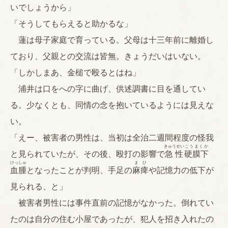
いでしょうから」
「そうしてもらえると助かるな」
蓮は母子家庭で育っている。父母は十三年前に離婚し
ており、父親との交流は皆無。きょうだいはいない。
「しかしまあ、金槌で殴るとはね」
浦井は口をへの字に曲げ、供述調書に目を通してい
る。少なくとも、同情の念を抱いているようには見えな
い。
「えー、被害者の男性は、当初は全治二週間程度の怪我
きゅうせい
こうまくか
と見られていたが、その後、殴打の影響で
急性
硬膜下
けっしゅ
まひ
血腫
となったことが判明、手足の
麻痺
や記憶力の低下が
見られる、と」
被害者男性には事件直前の記憶がなかった。倒れてい
たのは自分の住む小屋であったが、犯人を招き入れたの