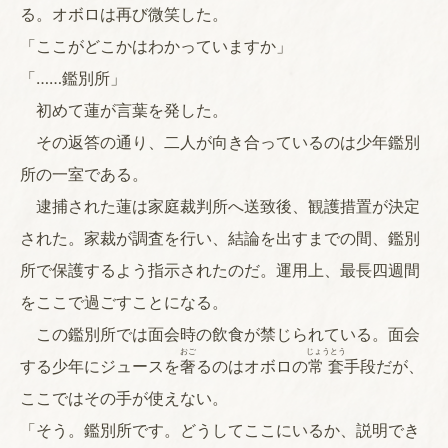
る。オボロは再び微笑した。
「ここがどこかはわかっていますか」
「……鑑別所」
初めて蓮が言葉を発した。
その返答の通り、二人が向き合っているのは少年鑑別
所の一室である。
逮捕された蓮は家庭裁判所へ送致後、観護措置が決定
された。家裁が調査を行い、結論を出すまでの間、鑑別
所で保護するよう指示されたのだ。運用上、最長四週間
をここで過ごすことになる。
この鑑別所では面会時の飲食が禁じられている。面会
おご
じょうとう
する少年にジュースを
奢
るのはオボロの
常套
手段だが、
ここではその手が使えない。
「そう。鑑別所です。どうしてここにいるか、説明でき