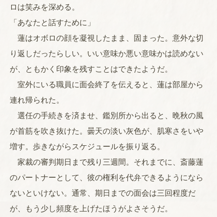
ロは笑みを深める。
「あなたと話すために」
蓮はオボロの顔を凝視したまま、固まった。意外な切
り返しだったらしい。いい意味か悪い意味かは読めない
が、ともかく印象を残すことはできたようだ。
室外にいる職員に面会終了を伝えると、蓮は部屋から
連れ帰られた。
選任の手続きを済ませ、鑑別所から出ると、晩秋の風
が首筋を吹き抜けた。曇天の淡い灰色が、肌寒さをいや
増す。歩きながらスケジュールを振り返る。
家裁の審判期日まで残り三週間。それまでに、斎藤蓮
のパートナーとして、彼の権利を代弁できるようになら
ないといけない。通常、期日までの面会は三回程度だ
が、もう少し頻度を上げたほうがよさそうだ。