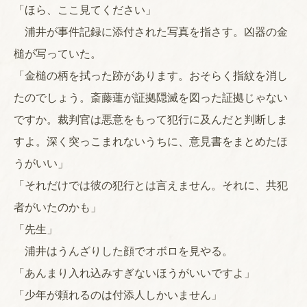
「ほら、ここ見てください」
浦井が事件記録に添付された写真を指さす。凶器の金
槌が写っていた。
「金槌の柄を拭った跡があります。おそらく指紋を消し
たのでしょう。斎藤蓮が証拠隠滅を図った証拠じゃない
ですか。裁判官は悪意をもって犯行に及んだと判断しま
すよ。深く突っこまれないうちに、意見書をまとめたほ
うがいい」
「それだけでは彼の犯行とは言えません。それに、共犯
者がいたのかも」
「先生」
浦井はうんざりした顔でオボロを見やる。
「あんまり入れ込みすぎないほうがいいですよ」
「少年が頼れるのは付添人しかいません」