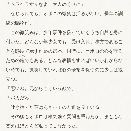
「ヘラヘラすんなよ。大人のくせに」
なじられても、オボロの微笑は揺るがない。長年の訓
練の賜物だ。
この微笑みは、少年事件を扱っているうち自然と身に
付いた。どんな少年少女でも、受け入れ、味方であるこ
とを態度で示すための武器。同時に、オボロの心を守る
よろい
ための
鎧
でもある。どんな表情をすればいいかわからな
い時でも、微笑していれば心の余裕を保つのに少しは役
立つ。
「悪いね。元からこういう顔で」
「バカだろ」
吐き捨てた蓮はあさっての方角を見ている。
その後もオボロは根気強く質問を重ねたが、まともな
答えはほとんど返ってこなかった。