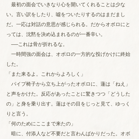
最初の面会でいきなり心を開いてくれることは少な
い。言い訳をしたり、噓をついたりするのはまだまし
だ。一応は対話の意思が感じられる。だからオボロにと
っては、沈黙を決め込まれるのが一番辛い。
──これは骨が折れるな。
一時間強の面会は、オボロの一方的な投げかけに終始
した。
「また来るよ。これからよろしく」
パイプ椅子から立ち上がったオボロに、蓮は「ねえ」
と声をかけた。反応があったことに驚きつつ「どうした
の」と身を乗り出す。蓮はその目をじっと見て、ゆっく
りと言う。
「何のためにここまで来たの」
暗に、付添人など不要だと言わんばかりだった。オボ