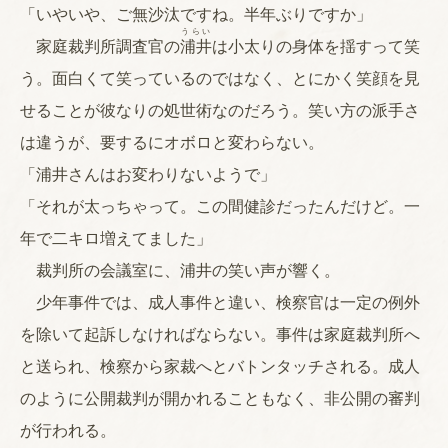
「いやいや、ご無沙汰ですね。半年ぶりですか」
うらい
家庭裁判所調査官の
浦井
は小太りの身体を揺すって笑
う。面白くて笑っているのではなく、とにかく笑顔を見
せることが彼なりの処世術なのだろう。笑い方の派手さ
は違うが、要するにオボロと変わらない。
「浦井さんはお変わりないようで」
「それが太っちゃって。この間健診だったんだけど。一
年で二キロ増えてました」
裁判所の会議室に、浦井の笑い声が響く。
少年事件では、成人事件と違い、検察官は一定の例外
を除いて起訴しなければならない。事件は家庭裁判所へ
と送られ、検察から家裁へとバトンタッチされる。成人
のように公開裁判が開かれることもなく、非公開の審判
が行われる。