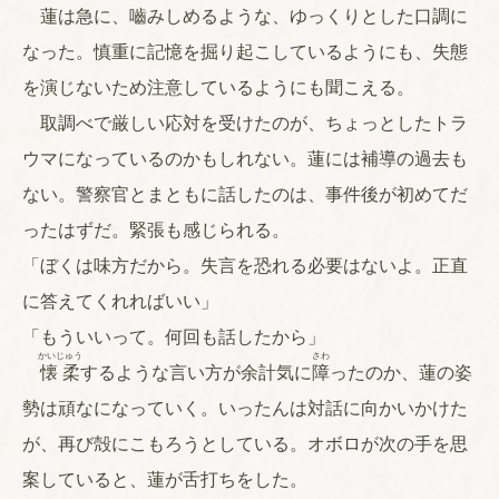
蓮は急に、嚙みしめるような、ゆっくりとした口調に
なった。慎重に記憶を掘り起こしているようにも、失態
を演じないため注意しているようにも聞こえる。
取調べで厳しい応対を受けたのが、ちょっとしたトラ
ウマになっているのかもしれない。蓮には補導の過去も
ない。警察官とまともに話したのは、事件後が初めてだ
ったはずだ。緊張も感じられる。
「ぼくは味方だから。失言を恐れる必要はないよ。正直
に答えてくれればいい」
「もういいって。何回も話したから」
かいじゅう
さわ
懐柔
するような言い方が余計気に
障
ったのか、蓮の姿
勢は頑なになっていく。いったんは対話に向かいかけた
が、再び殻にこもろうとしている。オボロが次の手を思
案していると、蓮が舌打ちをした。