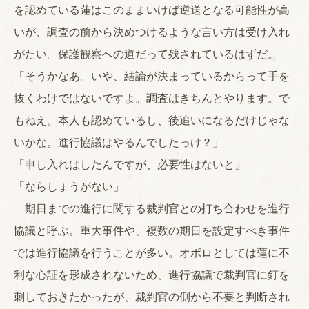
を認めている蓮はこのままいけば逆送となる可能性が高
いが、調査の前から決めつけるような言い方は受け入れ
がたい。保護観察への道だって残されているはずだ。
「そうかなあ。いや、結論が決まっているからって手を
抜くわけではないですよ。調査はきちんとやります。で
もねえ。本人も認めているし、後追いになるだけじゃな
いかな。進行協議はやるんでしたっけ？」
「申し入れはしたんですが、必要性はないと」
「ならしょうがない」
期日までの進行に関する裁判官との打ち合わせを進行
協議と呼ぶ。重大事件や、複数の期日を設定すべき事件
では進行協議を行うことが多い。オボロとしては蓮に不
利な心証を形成されないため、進行協議で裁判官に釘を
刺しておきたかったが、裁判官の側から不要と判断され