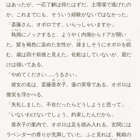
はあったが、一応了解は得たはずだ。土壇場で逃げたの
か。これまでにも、そういう経験がないではなかった。
「斎藤さん。オボロです。いらっしゃいますか」
しつよう
執拗
にノックすると、ようやく内側からドアが開い
うと
にら
た。髪を褐色に染めた女性が、
疎
ましそうにオボロを
睨
む。歳は四十前後と見えた。化粧はしていないが、眉だ
けは描いてある。
「やめてください……うるさい」
あいこ
彼女の名は、斎藤
亜衣子
。蓮の実母である。オボロは
微笑を浮かべる。
「失礼しました。不在だったらどうしようと思って」
「いないわけないでしょう。約束したんだから」
亜衣子の案内で、オボロは足を踏み入れる。玄関には
ラベンダーの香りが充満していた。ふと見れば、靴箱の
ほこり