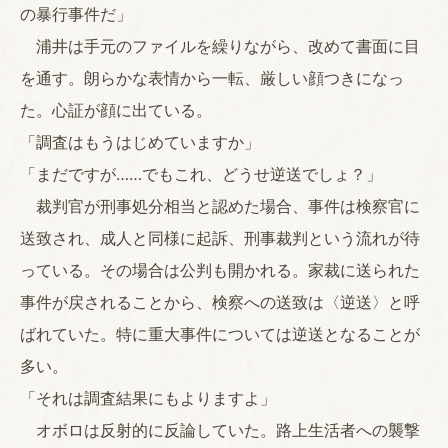
の暴行事件だ」
浦井は手元のファイルを繰りながら、改めて書面に目
を通す。朗らかな表情から一転、厳しい顔つきになっ
た。心証が顔に出ている。
「調査はもうはじめていますか」
「まだですが……でもこれ、どうせ逆送でしょ？」
裁判官が刑事処分相当と認めた場合、事件は検察官に
送致され、成人と同様に起訴、刑事裁判という流れが待
っている。その場合は公判も開かれる。家裁に送られた
事件が戻されることから、検察への送致は〈逆送〉と呼
ばれていた。特に重大事件については逆送となることが
多い。
「それは調査結果にもよりますよ」
オボロは反射的に反論していた。路上生活者への襲撃