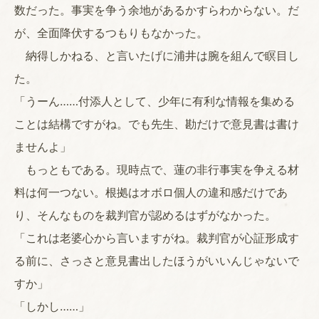
数だった。事実を争う余地があるかすらわからない。だ
が、全面降伏するつもりもなかった。
納得しかねる、と言いたげに浦井は腕を組んで瞑目し
た。
「うーん……付添人として、少年に有利な情報を集める
ことは結構ですがね。でも先生、勘だけで意見書は書け
ませんよ」
もっともである。現時点で、蓮の非行事実を争える材
料は何一つない。根拠はオボロ個人の違和感だけであ
り、そんなものを裁判官が認めるはずがなかった。
「これは老婆心から言いますがね。裁判官が心証形成す
る前に、さっさと意見書出したほうがいいんじゃないで
すか」
「しかし……」