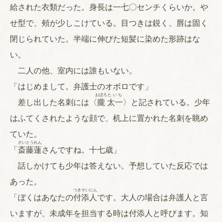
給された衣類だった。身長は一七〇センチくらいか。や
せ型で、頰が少しこけている。目つきは鋭く、唇は固く
閉じられていた。半端に伸びた短髪に染めた形跡はな
い。
二人の他、室内には誰もいない。
「はじめまして。弁護士のオボロです」
おぼろ
たいち
差し出した名刺には〈
朧
太一
〉と記されている。少年
はふてくされたような顔で、机上に置かれた名刺を眺め
ていた。
さいとう
れん
「
斎藤
蓮
さんですね。十七歳」
話しかけても少年は答えない。予想していた反応では
あった。
つきそいにん
「ぼくはあなたの
付添人
です。大人の場合は弁護人と言
いますが、未成年を担当する時は付添人と呼びます。知