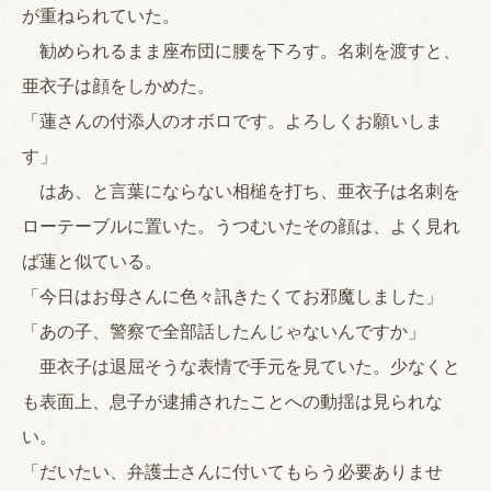
が重ねられていた。
勧められるまま座布団に腰を下ろす。名刺を渡すと、
亜衣子は顔をしかめた。
「蓮さんの付添人のオボロです。よろしくお願いしま
す」
はあ、と言葉にならない相槌を打ち、亜衣子は名刺を
ローテーブルに置いた。うつむいたその顔は、よく見れ
ば蓮と似ている。
「今日はお母さんに色々訊きたくてお邪魔しました」
「あの子、警察で全部話したんじゃないんですか」
亜衣子は退屈そうな表情で手元を見ていた。少なくと
も表面上、息子が逮捕されたことへの動揺は見られな
い。
「だいたい、弁護士さんに付いてもらう必要ありませ