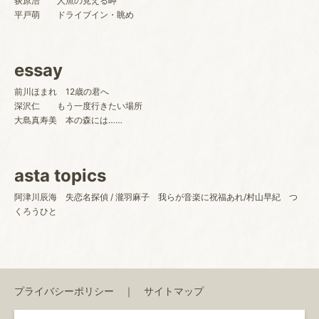
荻原浩 人魚の見える岬
平戸萌 ドライブイン・眺め
essay
前川ほまれ 12歳の君へ
深沢仁 もう一度行きたい場所
大島真寿美 本の森には……
asta topics
阿津川辰海 失恋名探偵 / 瀧羽麻子 我らが音楽に祝福あれ/村山早紀 つ
くろうひと
プライバシーポリシー
サイトマップ