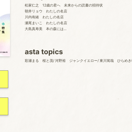
松家仁之 12歳の君へ 未来からの読書の招待状
朝井リョウ わたしの名店
川内有緒 わたしの名店
瀬尾まいこ わたしの名店
大島真寿美 本の森には…
asta topics
彩瀬まる 桜と茂/ 河野裕 ジャンクイエロー/ 東川篤哉 ひらめ