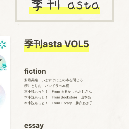
季刊asta VOL5
fiction
安壇美緒 いますぐにこの本を閉じろ
櫻井とりお パンドラの本棚
本小説もっと！ From あるかしらおじさん
本小説もっと！ From Bookstore 山本亮
本小説もっと！ From Library 勝亦あき子
essay