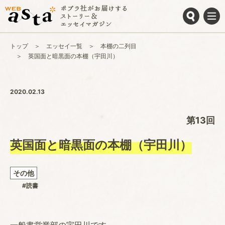
トップ
エッセイ一覧
本棚の二列目
英国面と暗黒面の本棚（宇田川）
2020.02.13
第13回
英国面と暗黒面の本棚（宇田川）
その他
#読書