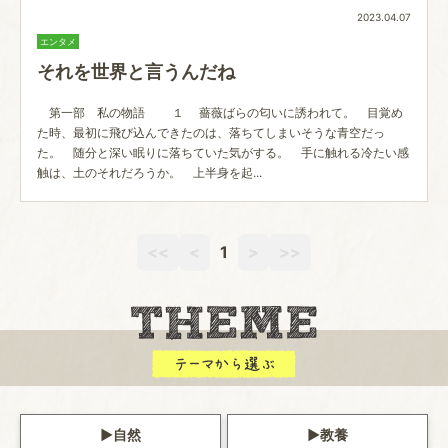
2023.04.07
エンタメ
それを世界と言うんだね
第一部 私の物語 １ 薔薇ばらの匂いに誘われて。 目覚め
た時、最初に飛び込んできたのは、落ちてしまいそうな青空だっ
た。 随分と深い眠りに落ちていた気がする。 手に触れる冷たい感
触は、土のそれだろうか。 上半身を起...
<<
<
1
>
>>
自然
教養