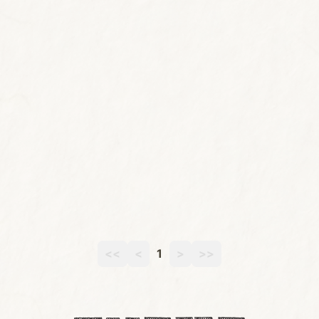
<<
<
1
>
>>