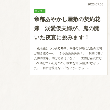
2023.07.05
エンタメ
帝都あやかし屋敷の契約花
嫁 溺愛仮夫婦が、鬼の開
いた夜宴に挑みます！
夜も更けつつある時間、帝都の下町に女性の悲鳴
が響き渡る──。「きゃあああああ！」 夜闇に響い
た声の主を、助ける者はいない。 女性は必死にな
って逃げていたものの、彼女を追う者はいなかっ
た。 目には見えない〝なにか〟から、...