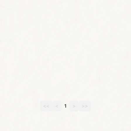
<<
<
1
>
>>