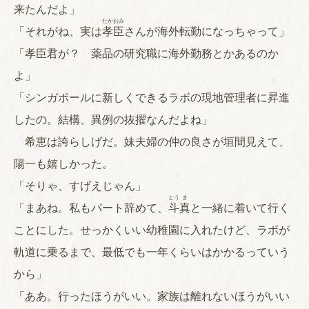
来たんだよ」
たか
おみ
「それがね、実は
孝
臣
さんが海外転勤になっちゃって」
「孝臣君が？ 薬品の研究職に海外勤務とかあるのか
よ」
「シンガポールに新しくできるラボの現地管理者に昇進
したの。結構、異例の抜擢なんだよね」
希恵は誇らしげだ。妹夫婦の仲の良さが垣間見えて、
陽一も嬉しかった。
「そりゃ、すげえじゃん」
とう
ま
「まあね。私もパート辞めて、
斗
真
と一緒に着いて行く
ことにした。せっかくいい幼稚園に入れたけど、ラボが
軌道に乗るまで、最低でも一年くらいはかかるっていう
から」
「ああ。行ったほうがいい。家族は離れないほうがいい