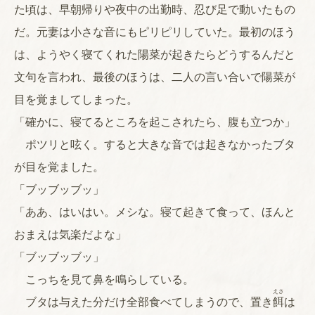
た頃は、早朝帰りや夜中の出勤時、忍び足で動いたもの
だ。元妻は小さな音にもピリピリしていた。最初のほう
は、ようやく寝てくれた陽菜が起きたらどうするんだと
文句を言われ、最後のほうは、二人の言い合いで陽菜が
目を覚ましてしまった。
「確かに、寝てるところを起こされたら、腹も立つか」
ポツリと呟く。すると大きな音では起きなかったブタ
が目を覚ました。
「ブッブッブッ」
「ああ、はいはい。メシな。寝て起きて食って、ほんと
おまえは気楽だよな」
「ブッブッブッ」
こっちを見て鼻を鳴らしている。
えさ
ブタは与えた分だけ全部食べてしまうので、置き
餌
は