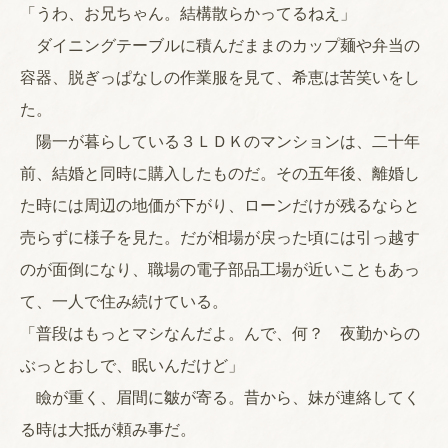
「うわ、お兄ちゃん。結構散らかってるねえ」
ダイニングテーブルに積んだままのカップ麺や弁当の
容器、脱ぎっぱなしの作業服を見て、希恵は苦笑いをし
た。
陽一が暮らしている３ＬＤＫのマンションは、二十年
前、結婚と同時に購入したものだ。その五年後、離婚し
た時には周辺の地価が下がり、ローンだけが残るならと
売らずに様子を見た。だが相場が戻った頃には引っ越す
のが面倒になり、職場の電子部品工場が近いこともあっ
て、一人で住み続けている。
「普段はもっとマシなんだよ。んで、何？ 夜勤からの
ぶっとおしで、眠いんだけど」
瞼が重く、眉間に皺が寄る。昔から、妹が連絡してく
る時は大抵が頼み事だ。