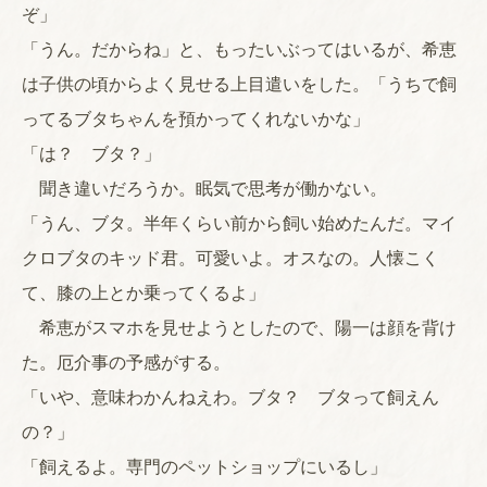
ぞ」
「うん。だからね」と、もったいぶってはいるが、希恵
は子供の頃からよく見せる上目遣いをした。「うちで飼
ってるブタちゃんを預かってくれないかな」
「は？ ブタ？」
聞き違いだろうか。眠気で思考が働かない。
「うん、ブタ。半年くらい前から飼い始めたんだ。マイ
クロブタのキッド君。可愛いよ。オスなの。人懐こく
て、膝の上とか乗ってくるよ」
希恵がスマホを見せようとしたので、陽一は顔を背け
た。厄介事の予感がする。
「いや、意味わかんねえわ。ブタ？ ブタって飼えん
の？」
「飼えるよ。専門のペットショップにいるし」