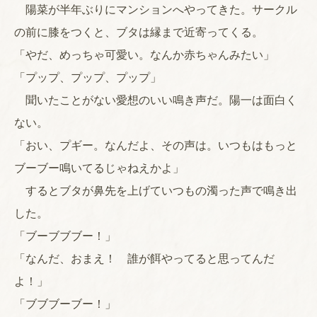
陽菜が半年ぶりにマンションへやってきた。サークル
の前に膝をつくと、ブタは縁まで近寄ってくる。
「やだ、めっちゃ可愛い。なんか赤ちゃんみたい」
「プップ、プップ、プップ」
聞いたことがない愛想のいい鳴き声だ。陽一は面白く
ない。
「おい、プギー。なんだよ、その声は。いつもはもっと
ブーブー鳴いてるじゃねえかよ」
するとブタが鼻先を上げていつもの濁った声で鳴き出
した。
「ブーブブブー！」
「なんだ、おまえ！ 誰が餌やってると思ってんだ
よ！」
「ブブブーブー！」