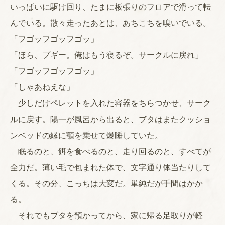
いっぱいに駆け回り、たまに板張りのフロアで滑って転
んでいる。散々走ったあとは、あちこちを嗅いでいる。
「フゴッフゴッフゴッ」
「ほら、プギー。俺はもう寝るぞ。サークルに戻れ」
「フゴッフゴッフゴッ」
「しゃあねえな」
少しだけペレットを入れた容器をちらつかせ、サーク
ルに戻す。陽一が風呂から出ると、ブタはまたクッショ
ンベッドの縁に顎を乗せて爆睡していた。
眠るのと、餌を食べるのと、走り回るのと、すべてが
全力だ。薄い毛で包まれた体で、文字通り体当たりして
くる。その分、こっちは大変だ。単純だが手間はかか
る。
それでもブタを預かってから、家に帰る足取りが軽