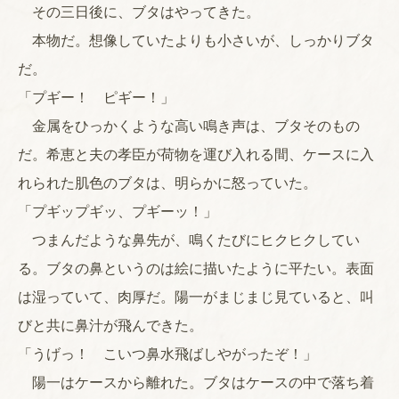
その三日後に、ブタはやってきた。
本物だ。想像していたよりも小さいが、しっかりブタ
だ。
「プギー！ ピギー！」
金属をひっかくような高い鳴き声は、ブタそのもの
だ。希恵と夫の孝臣が荷物を運び入れる間、ケースに入
れられた肌色のブタは、明らかに怒っていた。
「プギップギッ、プギーッ！」
つまんだような鼻先が、鳴くたびにヒクヒクしてい
る。ブタの鼻というのは絵に描いたように平たい。表面
は湿っていて、肉厚だ。陽一がまじまじ見ていると、叫
びと共に鼻汁が飛んできた。
「うげっ！ こいつ鼻水飛ばしやがったぞ！」
陽一はケースから離れた。ブタはケースの中で落ち着