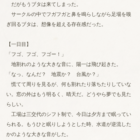
だがもうブタは来てしまった。
サークルの中でフガフガと鼻を鳴らしながら足場を嗅
ぎ回るブタは、想像を超える存在感だった。
【一日目】
「フゴ、フゴ、フゴー！」
地割れのような大きな音に、陽一は飛び起きた。
「なっ、なんだ？ 地震か？ 台風か？」
慌てて周りを見るが、何も割れたり落ちたりしていな
い。窓の外はもう明るく、晴天だ。どうやら夢でも見た
らしい。
工場は三交代のシフト制で、今日は夕方まで眠ってい
られる。もうひと眠りしようとした時、水道が逆流した
かのような大きな音がした。