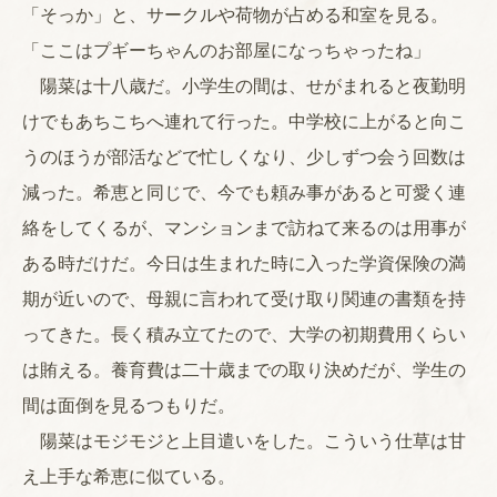
「そっか」と、サークルや荷物が占める和室を見る。
「ここはプギーちゃんのお部屋になっちゃったね」
陽菜は十八歳だ。小学生の間は、せがまれると夜勤明
けでもあちこちへ連れて行った。中学校に上がると向こ
うのほうが部活などで忙しくなり、少しずつ会う回数は
減った。希恵と同じで、今でも頼み事があると可愛く連
絡をしてくるが、マンションまで訪ねて来るのは用事が
ある時だけだ。今日は生まれた時に入った学資保険の満
期が近いので、母親に言われて受け取り関連の書類を持
ってきた。長く積み立てたので、大学の初期費用くらい
は賄える。養育費は二十歳までの取り決めだが、学生の
間は面倒を見るつもりだ。
陽菜はモジモジと上目遣いをした。こういう仕草は甘
え上手な希恵に似ている。