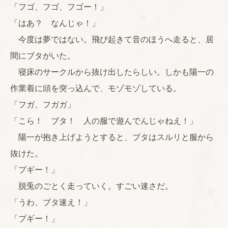
「フゴ、フゴ、フゴー！」
「はあ？ なんじゃ！」
今度は夢ではない。飛び起きて音のほうへ走ると、居
間にブタがいた。
寝床のサークルから抜け出したらしい。しかも陽一の
作業着に頭を突っ込んで、モゾモゾしている。
「フガ、フガガ」
「こら！ ブタ！ 人の服で遊んでんじゃねえ！」
陽一が抱き上げようとすると、ブタはスルリと服から
抜けた。
「プギー！」
脱兎のごとく走っていく。すごい速さだ。
「うわ、ブタ速え！」
「プギー！」