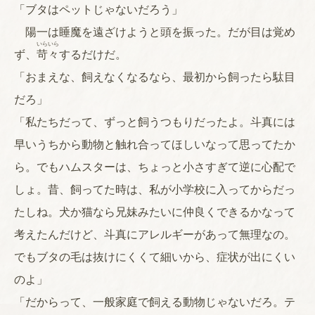
「ブタはペットじゃないだろう」
陽一は睡魔を遠ざけようと頭を振った。だが目は覚め
いら
いら
ず、
苛
々
するだけだ。
「おまえな、飼えなくなるなら、最初から飼ったら駄目
だろ」
「私たちだって、ずっと飼うつもりだったよ。斗真には
早いうちから動物と触れ合ってほしいなって思ってたか
ら。でもハムスターは、ちょっと小さすぎて逆に心配で
しょ。昔、飼ってた時は、私が小学校に入ってからだっ
たしね。犬か猫なら兄妹みたいに仲良くできるかなって
考えたんだけど、斗真にアレルギーがあって無理なの。
でもブタの毛は抜けにくくて細いから、症状が出にくい
のよ」
「だからって、一般家庭で飼える動物じゃないだろ。テ