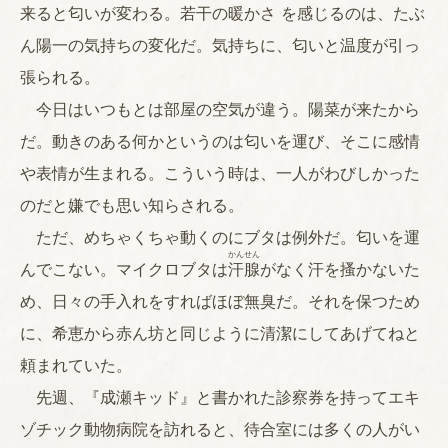
来ると匂いが変わる。若干の暖かさ を感じるのは、たぶ
ん陽一の気持ちの変化だ。気持ちに、匂いと温度が引っ
張られる。
今日はいつもとは部屋の空気が違う。陽菜が来たから
だ。動きのある何かというのは匂いを運び、そこに感情
や表情が生まれる。こういう時は、一人がわびしかった
のだと嫌でも思い知らされる。
ただ、めちゃくちゃ動くのにブタは例外だ。匂いを運
かん
せん
んでこない。マイクロブタは
汗
腺
がなく汗を搔かないた
め、日々の手入れをすればほぼ無臭だ。それを保つため
に、希恵から赤ん坊と同じように清潔にしてあげてねと
頼まれていた。
先週、『成瀬キッド』と書かれた診察券を持ってエキ
ゾチック動物病院を訪れると、待合室には多くの人がい