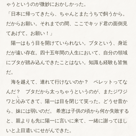
ゃうというのが微妙におかしかった。
「日本に帰ってきたら、ちゃんとまたうちで飼うから。
だからお願い。それまでの間、ここでキッド君の面倒見
てあげて。お願い！」
陽一はもう目を開けていられない。ブタという、身近
だが遠い存在。四十五年間の人生において、自分の領域
にブタが踏み込んできたことはない。知識も経験も皆無
だ。
海を越えて、連れて行けないのか？ ペレットってな
んだ？ ブタだから太っちゃうというのが、またジワジ
し
ワと
沁
みてきて、陽一は目を閉じて笑った。どうせ昔か
ら、妹には弱いのだ。 希恵は子供の頃から何か失敗する
と、親よりも先に陽一に言いに来て、一緒に謝ってほし
いと上目遣いにせがんできた。