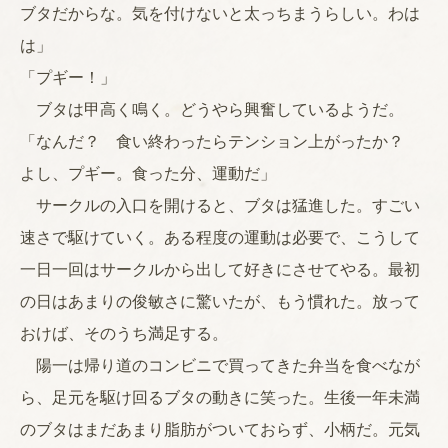
ブタだからな。気を付けないと太っちまうらしい。わは
は」
「プギー！」
ブタは甲高く鳴く。どうやら興奮しているようだ。
「なんだ？ 食い終わったらテンション上がったか？
よし、プギー。食った分、運動だ」
サークルの入口を開けると、ブタは猛進した。すごい
速さで駆けていく。ある程度の運動は必要で、こうして
一日一回はサークルから出して好きにさせてやる。最初
の日はあまりの俊敏さに驚いたが、もう慣れた。放って
おけば、そのうち満足する。
陽一は帰り道のコンビニで買ってきた弁当を食べなが
ら、足元を駆け回るブタの動きに笑った。生後一年未満
のブタはまだあまり脂肪がついておらず、小柄だ。元気