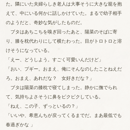
た。隣にいた夫婦らしき老人は大事そうに大きな籠を抱
えて、中にいる何かに話しかけていた。まるで幼子相手
のようだと、奇妙な気がしたものだ。
ブタはあちこちを嗅ぎ回ったあと、陽菜のそばに寄
り、膝を枕代わりにして横たわった。目がトロトロと溶
けそうになっている。
「えー、どうしよう。すごく可愛いんだけど」
「おい、プギー。おまえ、俺にそんなのしたことねえだ
ろ。おまえ、あれだな？ 女好きだな？」
ブタは陽菜の膝枕で寝てしまった。静かに撫でられ
て、気持ちよさそうに鼻をピクピクしている。
「ねえ、この子、ずっといるの？」
「いいや、希恵んちが戻ってくるまでだ。まあ最低でも
春過ぎかな 」