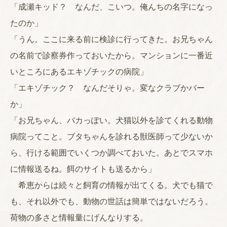
「成瀬キッド？ なんだ、こいつ。俺んちの名字になっ
たのか」
「うん。ここに来る前に検診に行ってきた。お兄ちゃん
の名前で診察券作っておいたから。マンションに一番近
いところにあるエキゾチックの病院」
「エキゾチック？ なんだそりゃ。変なクラブかバー
か」
「お兄ちゃん、バカっぽい。犬猫以外を診てくれる動物
病院ってこと。ブタちゃんを診れる獣医師って少ないか
ら、行ける範囲でいくつか調べておいた。あとでスマホ
に情報送るね。餌のサイトも送るから」
希恵からは続々と飼育の情報が出てくる。犬でも猫で
も、それ以外でも、動物の世話は簡単ではないだろう。
荷物の多さと情報量にげんなりする。