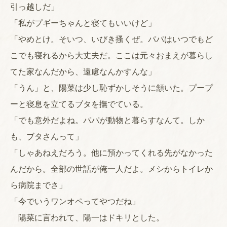
引っ越しだ」
「私がプギーちゃんと寝てもいいけど」
「やめとけ。そいつ、いびき搔くぜ。パパはいつでもど
こでも寝れるから大丈夫だ。ここは元々おまえが暮らし
てた家なんだから、遠慮なんかすんな」
「うん」と、陽菜は少し恥ずかしそうに頷いた。プープ
ーと寝息を立てるブタを撫でている。
「でも意外だよね。パパが動物と暮らすなんて。しか
も、ブタさんって」
「しゃあねえだろう。他に預かってくれる先がなかった
んだから。全部の世話が俺一人だよ。メシからトイレか
ら病院までさ」
「今でいうワンオペってやつだね」
陽菜に言われて、陽一はドキリとした。