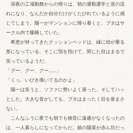
深夜の工場勤務からの帰りは、朝の通勤通学と逆の流
れになり、なんだか自分だけがくたびれているように感
じてしまう。陽一がマンションに帰り着くと、ブタはサ
ークル内で爆睡していた。
希恵が持ってきたクッションベッドは、縁に頭が乗る
形になっている。そこに顎を預けて、閉じた目はまるで
笑っているようだ。
「グー、グー、グー……」
「くっ。いびき搔いてるのかよ」
陽一は笑うと、ソファに勢いよく座った。そしてハッ
とした。大きな音がしても、ブタはまったく目を覚まさ
ない。
こんなふうに夜でも朝でも物音に遠慮がなくなったの
は、一人暮らしになってからだ。娘の陽菜が赤ん坊だっ