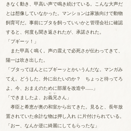
きなく動き、甲高い声で鳴き続けている。こんな大声だ
とは想像していなかった。マンションは家族向けで動物
飼育可だ。事前にブタを飼っていいかと管理会社に確認
すると、何度も聞き返されたが、承諾された。
「プギーッ！」
また甲高く鳴く。声の震えで必死さが伝わってきて、
陽一は吹き出した。
「ブタってほんとにプギーッとかいうんだな。マンガみ
てえ。どうした、外に出たいのか？ ちょっと待ってろ
よ。今、おまえのために部屋を改造中……」
にい
「できましたよ、お
義兄
さん」
孝臣と希恵が奥の和室から出てきた。見ると、長年放
置されていた余計な物は押し入れ に片付けられている。
「おー、なんか逆に綺麗にしてもらったな」