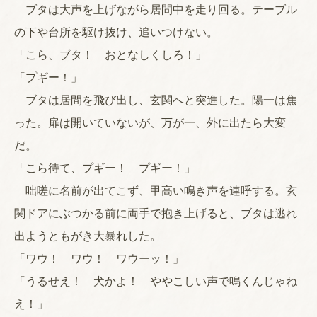
ブタは大声を上げながら居間中を走り回る。テーブル
の下や台所を駆け抜け、追いつけない。
「こら、ブタ！ おとなしくしろ！」
「プギー！」
ブタは居間を飛び出し、玄関へと突進した。陽一は焦
った。扉は開いていないが、万が一、外に出たら大変
だ。
「こら待て、プギー！ プギー！」
咄嗟に名前が出てこず、甲高い鳴き声を連呼する。玄
関ドアにぶつかる前に両手で抱き上げると、ブタは逃れ
出ようともがき大暴れした。
「ワウ！ ワウ！ ワウーッ！」
「うるせえ！ 犬かよ！ ややこしい声で鳴くんじゃね
え！」