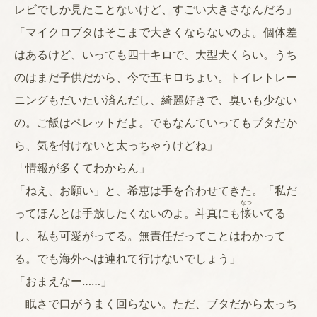
レビでしか見たことないけど、すごい大きさなんだろ」
「マイクロブタはそこまで大きくならないのよ。個体差
はあるけど、いっても四十キロで、大型犬くらい。うち
のはまだ子供だから、今で五キロちょい。トイレトレー
ニングもだいたい済んだし、綺麗好きで、臭いも少ない
の。ご飯はペレットだよ。でもなんていってもブタだか
ら、気を付けないと太っちゃうけどね」
「情報が多くてわからん」
「ねえ、お願い」と、希恵は手を合わせてきた。「私だ
なつ
ってほんとは手放したくないのよ。斗真にも
懐
いてる
し、私も可愛がってる。無責任だってことはわかって
る。でも海外へは連れて行けないでしょう」
「おまえなー……」
眠さで口がうまく回らない。ただ、ブタだから太っち