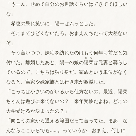
「うーん、せめて自分のお世話くらいはできててほしい
な」
希恵の呆れ笑いに、陽一はムッとした。
「そこまでひどくないだろ。おまえんちだって大差ない
ぞ」
そう言いつつ、妹宅を訪れたのはもう何年も前だと気
ひ
な
付いた。離婚したあと、陽一の娘の
陽
菜
は元妻と暮らし
ているので、こちらは独り身だ。家族という単位がなく
なると、実家や妹家族とは行き来が激減した。
「こっちは小さいのがいるから仕方ないの。最近、陽菜
ちゃんは遊びに来てないの？ 来年受験だよね。どこの
大学受けるか決まったの？」
「向こうの家から通える範囲だって言ってた。まあ、な
んならここからでも……。っていうか、おまえ、何しに