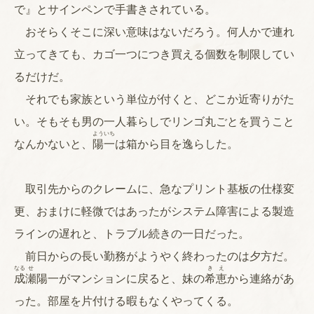
で』とサインペンで手書きされている。
おそらくそこに深い意味はないだろう。何人かで連れ
立ってきても、カゴ一つにつき買える個数を制限してい
るだけだ。
それでも家族という単位が付くと、どこか近寄りがた
い。そもそも男の一人暮らしでリンゴ丸ごとを買うこと
よう
いち
なんかないと、
陽
一
は箱から目を逸らした。
取引先からのクレームに、急なプリント基板の仕様変
更、おまけに軽微ではあったがシステム障害による製造
ラインの遅れと、トラブル続きの一日だった。
前日からの長い勤務がようやく終わったのは夕方だ。
なる
せ
き
え
成
瀬
陽一がマンションに戻ると、妹の
希
恵
から連絡があ
った。部屋を片付ける暇もなくやってくる。