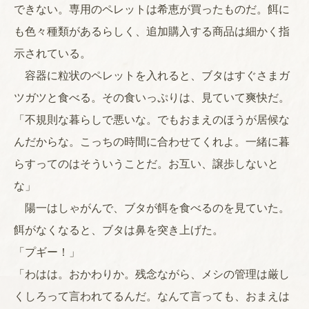
できない。専用のペレットは希恵が買ったものだ。餌に
も色々種類があるらしく、追加購入する商品は細かく指
示されている。
容器に粒状のペレットを入れると、ブタはすぐさまガ
ツガツと食べる。その食いっぷりは、見ていて爽快だ。
「不規則な暮らしで悪いな。でもおまえのほうが居候な
んだからな。こっちの時間に合わせてくれよ。一緒に暮
らすってのはそういうことだ。お互い、譲歩しないと
な」
陽一はしゃがんで、ブタが餌を食べるのを見ていた。
餌がなくなると、ブタは鼻を突き上げた。
「プギー！」
「わはは。おかわりか。残念ながら、メシの管理は厳し
くしろって言われてるんだ。なんて言っても、おまえは