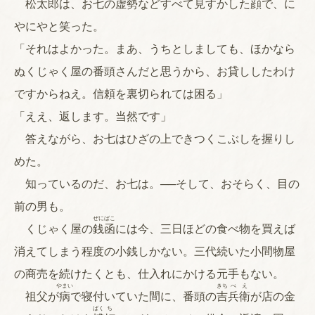
松太郎は、お七の虚勢などすべて見すかした顔で、に
やにやと笑った。
「それはよかった。まあ、うちとしましても、ほかなら
ぬくじゃく屋の番頭さんだと思うから、お貸ししたわけ
ですからねえ。信頼を裏切られては困る」
「ええ、返します。当然です」
答えながら、お七はひざの上できつくこぶしを握りし
めた。
知っているのだ、お七は。──そして、おそらく、目の
前の男も。
ぜに
ばこ
くじゃく屋の
銭
函
には今、三日ほどの食べ物を買えば
消えてしまう程度の小銭しかない。三代続いた小間物屋
の商売を続けたくとも、仕入れにかける元手もない。
やまい
きち
べ
え
祖父が
病
で寝付いていた間に、番頭の
吉
兵
衛
が店の金
ばく
ち