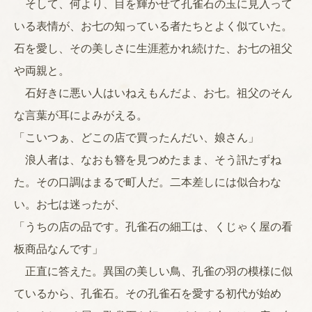
そして、何より、目を輝かせて孔雀石の玉に見入って
いる表情が、お七の知っている者たちとよく似ていた。
石を愛し、その美しさに生涯惹かれ続けた、お七の祖父
や両親と。
石好きに悪い人はいねえもんだよ、お七。祖父のそん
な言葉が耳によみがえる。
「こいつぁ、どこの店で買ったんだい、娘さん」
浪人者は、なおも簪を見つめたまま、そう訊たずね
た。その口調はまるで町人だ。二本差しには似合わな
い。お七は迷ったが、
「うちの店の品です。孔雀石の細工は、くじゃく屋の看
板商品なんです」
正直に答えた。異国の美しい鳥、孔雀の羽の模様に似
ているから、孔雀石。その孔雀石を愛する初代が始め