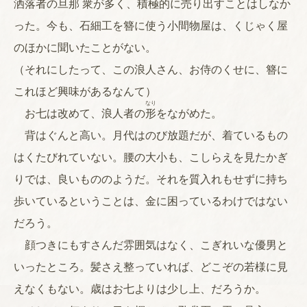
洒落
者
の
旦
那
衆
が多く、積極的に売り出すことはしなか
った。今も、石細工を簪に使う小間物屋は、くじゃく屋
のほかに聞いたことがない。
（それにしたって、この浪人さん、お侍のくせに、簪に
これほど興味があるなんて）
なり
お七は改めて、浪人者の
形
をながめた。
背はぐんと高い。月代はのび放題だが、着ているもの
はくたびれていない。腰の大小も、こしらえを見たかぎ
りでは、良いもののようだ。それを質入れもせずに持ち
歩いているということは、金に困っているわけではない
だろう。
顔つきにもすさんだ雰囲気はなく、こぎれいな優男と
いったところ。髪さえ整っていれば、どこぞの若様に見
えなくもない。歳はお七よりは少し上、だろうか。