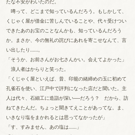
たな不安がわいたのだ。
噂って、どこまで知っているんだろう。もしかして、
くじゃく屋が借金に苦しんでいることや、代々受けつい
できたあのお宝のことなんかも、知っているんだろう
か。まさか、今の無礼の詫びにあれを寄こせなんて、言
い出したり……。
「そうか、お前さんがお七さんかい。会えてよかった」
浪人者はからりと笑った。
「くじゃく屋といえば、昔、印籠の緒締めの玉に初めて
孔雀石を使い、江戸中で評判になった店だと聞いた。主
人は代々、石細工に造詣が深い──だろう？ だから、訪
ねてきたんだ。ちょっと聞きてえことがあってな。ま、
いきなり塩をまかれるとは思ってなかったが」
「す、すみません、あの塩は……」