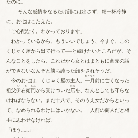
たのに。
──そんな感情をなるたけ顔には出さず、精一杯冷静
に、お七はこたえた。
「ご心配なく。わかっております」
わかっているから、もういいでしょう、今すぐ、この
くじゃく屋から出て行って──と続けたいところだが、そ
んなことをしたら、これだから女とはまともに商売の話
ができないなんぞと勝ち誇った顔をされそうだ。
ひと
つき
今のお七は、くじゃく屋の主人。
一
月
前に亡くなった
い
え
もん
たな
祖父
伊
右衛
門
から受けついだ
店
を、なんとしても守らな
ければならない。まだ十八で、そのうえ女だからといっ
て、なめられるわけにはいかない。一人前の商人だと相
手に思わせなければ。
「ほう……」