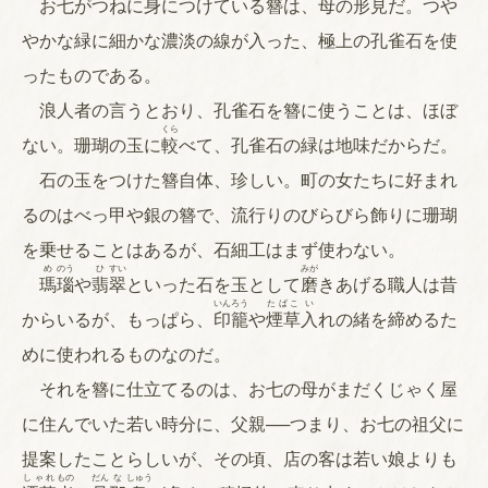
お七がつねに身につけている簪は、母の形見だ。つや
やかな緑に細かな濃淡の線が入った、極上の孔雀石を使
ったものである。
浪人者の言うとおり、孔雀石を簪に使うことは、ほぼ
くら
ない。珊瑚の玉に
較
べて、孔雀石の緑は地味だからだ。
石の玉をつけた簪自体、珍しい。町の女たちに好まれ
るのはべっ甲や銀の簪で、流行りのびらびら飾りに珊瑚
を乗せることはあるが、石細工はまず使わない。
め
のう
ひ
すい
みが
瑪
瑙
や
翡
翠
といった石を玉として
磨
きあげる職人は昔
いん
ろう
たばこ
い
からいるが、もっぱら、
印
籠
や
煙草
入
れの緒を締めるた
めに使われるものなのだ。
それを簪に仕立てるのは、お七の母がまだくじゃく屋
に住んでいた若い時分に、父親──つまり、お七の祖父に
提案したことらしいが、その頃、店の客は若い娘よりも
しゃれ
もの
だん
な
しゅう