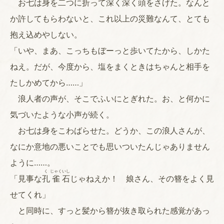
お七は身を二つに折って深く深く頭をさげた。なんと
か許してもらわないと、これ以上の災難なんて、とても
抱え込めやしない。
「いや、まあ、こっちもぼーっと歩いてたから、しかた
ねえ。だが、今度から、塩をまくときはちゃんと相手を
たしかめてから……」
浪人者の声が、そこでふいにとぎれた。お、と何かに
気づいたような小声が続く。
お七は身をこわばらせた。どうか、この浪人さんが、
なにか意地の悪いことでも思いついたんじゃありません
ように……。
く
じゃく
いし
「見事な
孔
雀
石
じゃねえか！ 娘さん、その簪をよく見
せてくれ」
と同時に、すっと髪から簪が抜き取られた感覚があっ