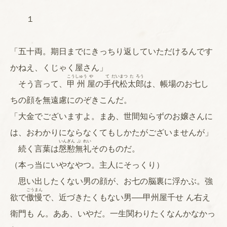
１
「五十両。期日までにきっちり返していただけるんです
かねえ、くじゃく屋さん」
こう
しゅう
や
て
だい
まつ
た
ろう
そう言って、
甲
州
屋
の
手
代
松
太
郎
は、帳場のお七し
ちの顔を無遠慮にのぞきこんだ。
「大金でございますよ。まあ、世間知らずのお嬢さんに
は、おわかりにならなくてもしかたがございませんが」
いん
ぎん
ぶ
れい
続く言葉は
慇
懃
無
礼
そのものだ。
（本っ当にいやなやつ。主人にそっくり）
思い出したくない男の顔が、お七の脳裏に浮かぶ。強
ごう
まん
欲で
傲
慢
で、近づきたくもない男──甲州屋千せ ん右え
衛門も ん。ああ、いやだ。一生関わりたくなんかなかっ