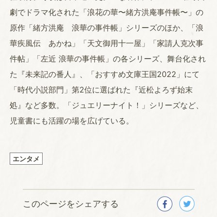
劇でドラマ化された「浪花の華〜緒方洪庵事件帳〜」の
原作「緒方洪庵 浪華の事件帳」シリーズのほか、「浪
華疾風伝 あかね」「天文御用十一屋」「家請人克次事
件帖」「左近 浪華の事件帳」の各シリーズ、舞台化され
た『未来記の番人』、「おすすめ文庫王国2022」にて
「時代小説部門」第2位に選ばれた『近松よろず始末
処』など多数。「ジュエリーナイト！」シリーズなど、
児童書にも活躍の場を広げている。
エンタメ
このページをシェアする