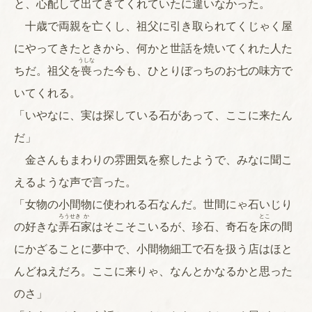
と、心配して出てきてくれていたに違いなかった。
十歳で両親を亡くし、祖父に引き取られてくじゃく屋
にやってきたときから、何かと世話を焼いてくれた人た
うしな
ちだ。祖父を
喪
った今も、ひとりぼっちのお七の味方で
いてくれる。
「いやなに、実は探している石があって、ここに来たん
だ」
金さんもまわりの雰囲気を察したようで、みなに聞こ
えるような声で言った。
「女物の小間物に使われる石なんだ。世間にゃ石いじり
ろう
せき
か
とこ
の好きな
弄
石
家
はそこそこいるが、珍石、奇石を
床
の間
にかざることに夢中で、小間物細工で石を扱う店はほと
んどねえだろ。ここに来りゃ、なんとかなるかと思った
のさ」