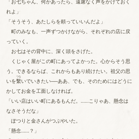
「お七ちゃん、何かあったら、遠慮なく声をかけておく
れよ」
「そうそう、あたしらを頼っていいんだよ」
町のみなも、一声ずつかけながら、それぞれの店に戻
っていく。
お七はその背中に、深く頭をさげた。
くじゃく屋がこの町にあってよかった。心からそう思
う。できるならば、これからもあり続けたい。祖父の思
つな
いを
繫
いでいきたい──ああ、でも、そのためにはどうに
かしてお金を工面しなければ。
「いい店はいい町にあるもんだ。……こりゃあ、懸念は
なさそうだな」
ぽつりと金さんがつぶやいた。
「懸念……？」