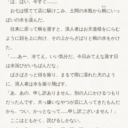
「は、はい、今すぐ……」
わん
お七は慌てて店に駆けこみ、土間の水瓶から
椀
にいっ
く
ぱいの水を
汲
んだ。
往来に戻って椀を渡すと、浪人者はお天道様をにらむ
ように顔を上に向け、その上からざばりと椀の水をかけ
た。
「……あー、冷てえ。いい気分だ。今日みてえな蒸す日
は水浴びがいちばんだな」
ばさばさっと頭を振り、まるで雨に濡れた犬のよう
に、浪人者は水を振り飛ばす。
「あ、あの、申し訳ありません。別の人にかけるつもり
だったんです。大っ嫌いなやつが店に入ってきたもんだ
から、つい、かっとなって……申し訳ございません！」
ここはともかく、詫びるしかない。