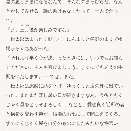
屋の思うままになるなんて、そんなのまっぴらだ。なん
とかしてみせる。誰の助けもなくたって、一人でだっ
て。
み
つき
「ま、
三
月
後が楽しみですな」
松太郎はまったく動じず、にんまりと笑顔のままで帳
場から立ちあがった。
「それより早く心が決まったときには、いつでもお知ら
せください。主人も喜びましょう。すぐにでも迎えの手
配をいたします。──では、また」
松太郎は慇懃に頭を下げ、ゆっくりと店の外に出てい
った。まだまだ蒸し暑い日が続きますなあ、今後ともく
じゃく屋をどうぞよろしく──などと、愛想良く近所の者
と挨拶を交わす声が、帳場のお七にまで聞こえてくる。
すでにくじゃく屋を自分のものにしたみたいな物言い