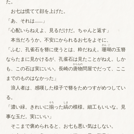
た。
お七は慌てて顔を上げた。
「あ、それは……」
「心配いらねえよ、見るだけだ。ちゃんと返す」
本当だろうか。不安にかられるお七をよそに、
さん
ご
「ふむ、孔雀石を簪に使うとは、粋だねえ。
珊
瑚
の玉簪
ならたまに見かけるが、孔雀石は見たことがねえ。しか
から
もの
も、この石は実にいい。長崎の
唐
物
問屋でだって、ここ
までのものはなかった」
浪人者は、感嘆した様子で簪をためつすがめつしてい
る。
そろ
しま
「濃い緑。きれいに
揃
った
縞
の模様。細工もいいな。見
事な玉だ。実にいい」
そこまで褒められると、お七も悪い気はしない。