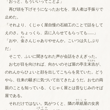
「おっと、もういいってことよ」
再び頭を下げそうになったお七を、浪人者は手振りで
止めた。
「それより、くじゃく屋自慢の石細工のことで話をして
えのさ。ちょっくら、店に入らせてもらっても……」
きん
「おや、
金
さんじゃありやせんか。こいつは久しぶり
だ」
そこで、ふいに聞きなれた声が会話をさえぎった。
すえ
きち
お七が目を向ければ、向かいのそば屋の亭主
末
吉
が、
のれんからひょいと顔を出してこちらを見ていた。どう
やら、往来の騒ぎに気づいて出てきたようだ。お七の両
親のことも知っている、くじゃく屋とは昔なじみのそば
屋である。
そう
し
や
それだけではない。気がつくと、隣の
草
紙
屋
の女房
ふる
て
や