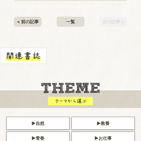
< 前の記事
一覧
次の記事 >
自然
教養
青春
お仕事