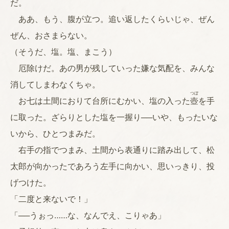
だ。
ああ、もう、腹が立つ。追い返したくらいじゃ、ぜん
ぜん、おさまらない。
（そうだ、塩。塩、まこう）
厄除けだ。あの男が残していった嫌な気配を、みんな
消してしまわなくちゃ。
つぼ
お七は土間におりて台所にむかい、塩の入った
壺
を手
に取った。ざらりとした塩を一握り──いや、もったいな
いから、ひとつまみだ。
右手の指でつまみ、土間から表通りに踏み出して、松
太郎が向かったであろう左手に向かい、思いっきり、投
げつけた。
「二度と来ないで！」
「──うぉっ……な、なんでえ、こりゃあ」