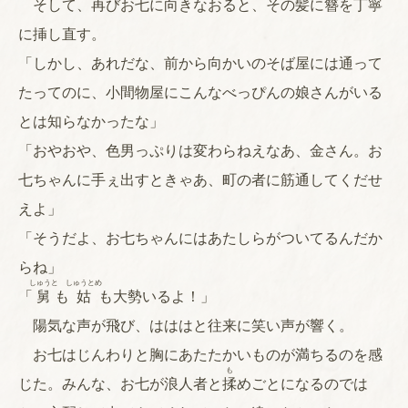
そして、再びお七に向きなおると、その髪に簪を丁寧
に挿し直す。
「しかし、あれだな、前から向かいのそば屋には通って
たってのに、小間物屋にこんなべっぴんの娘さんがいる
とは知らなかったな」
「おやおや、色男っぷりは変わらねえなあ、金さん。お
七ちゃんに手ぇ出すときゃあ、町の者に筋通してくだせ
えよ」
「そうだよ、お七ちゃんにはあたしらがついてるんだか
らね」
しゅうと
しゅうとめ
「
舅
も
姑
も大勢いるよ！」
陽気な声が飛び、はははと往来に笑い声が響く。
お七はじんわりと胸にあたたかいものが満ちるのを感
も
じた。みんな、お七が浪人者と
揉
めごとになるのでは