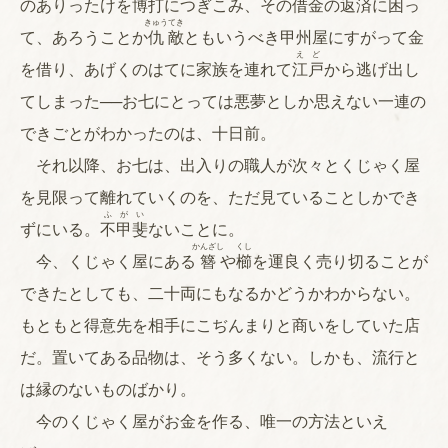
のありったけを
博
打
につぎこみ、その借金の返済に困っ
きゅう
てき
て、あろうことか
仇
敵
ともいうべき甲州屋にすがって金
え
ど
を借り、あげくのはてに家族を連れて
江
戸
から逃げ出し
てしまった──お七にとっては悪夢としか思えない一連の
できごとがわかったのは、十日前。
それ以降、お七は、出入りの職人が次々とくじゃく屋
を見限って離れていくのを、ただ見ていることしかでき
ふ
が
い
ずにいる。
不
甲
斐
ないことに。
かんざし
くし
今、くじゃく屋にある
簪
や
櫛
を運良く売り切ることが
できたとしても、二十両にもなるかどうかわからない。
もともと得意先を相手にこぢんまりと商いをしていた店
だ。置いてある品物は、そう多くない。しかも、流行と
は縁のないものばかり。
今のくじゃく屋がお金を作る、唯一の方法といえ