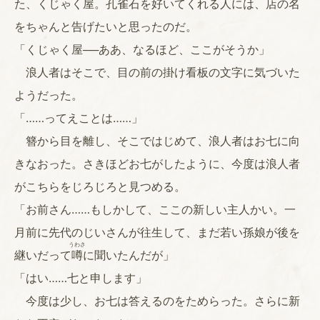
た、くじゃく屋。孔雀石を好いてくれる人には、店の名
をちゃんと告げたいと思ったのだ。
「くじゃく屋──ああ、なるほど、ここがそうか」
浪人者はそこで、目の前の掛け看板の文字に気づいた
ようだった。
「……ってえことは……」
簪から目を離し、そこではじめて、浪人者はお七に向
きなおった。さきほどお七がしたように、今度は浪人者
がこちらをじろじろと見つめる。
「お前さん……もしかして、ここの新しい主人かい。一
月前に先代のじいさんが往生して、まだ若い孫娘が後を
うわさ
継いだって
噂
に聞いたんだが」
「はい……七と申します」
今度は少し、お七は答えるのをためらった。さらに新