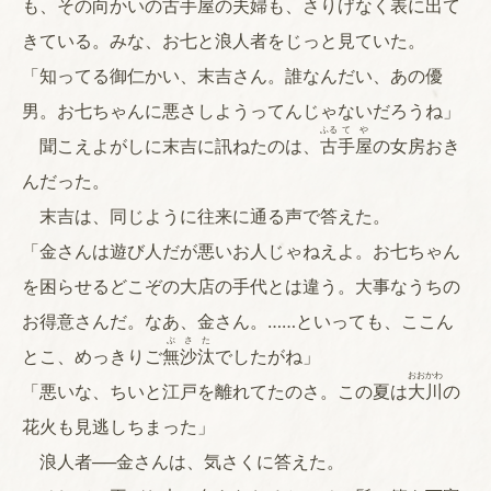
も、その向かいの
古
手
屋
の夫婦も、さりげなく表に出て
きている。みな、お七と浪人者をじっと見ていた。
「知ってる御仁かい、末吉さん。誰なんだい、あの優
男。お七ちゃんに悪さしようってんじゃないだろうね」
ふる
て
や
聞こえよがしに末吉に訊ねたのは、
古
手
屋
の女房おき
んだった。
末吉は、同じように往来に通る声で答えた。
「金さんは遊び人だが悪いお人じゃねえよ。お七ちゃん
を困らせるどこぞの大店の手代とは違う。大事なうちの
お得意さんだ。なあ、金さん。……といっても、ここん
ぶ
さ
た
とこ、めっきりご
無
沙
汰
でしたがね」
おお
かわ
「悪いな、ちいと江戸を離れてたのさ。この夏は
大
川
の
花火も見逃しちまった」
浪人者──金さんは、気さくに答えた。