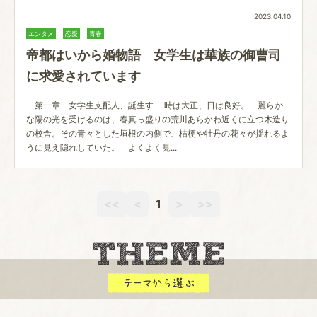
2023.04.10
エンタメ
恋愛
青春
帝都はいから婚物語 女学生は華族の御曹司
に求愛されています
第一章 女学生支配人、誕生す 時は大正、日は良好。 麗らか
な陽の光を受けるのは、春真っ盛りの荒川あらかわ近くに立つ木造り
の校舎。その青々とした垣根の内側で、桔梗や牡丹の花々が揺れるよ
うに見え隠れしていた。 よくよく見...
<<
<
1
>
>>