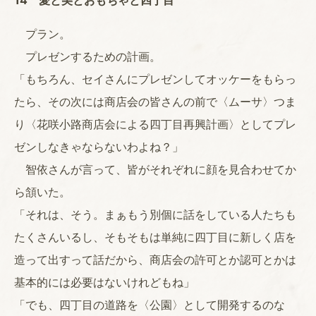
14 愛と美とおもちゃと四丁目
プラン。
プレゼンするための計画。
「もちろん、セイさんにプレゼンしてオッケーをもらっ
たら、その次には商店会の皆さんの前で〈ムーサ〉つま
り〈花咲小路商店会による四丁目再興計画〉としてプレ
ゼンしなきゃならないわよね？」
智依さんが言って、皆がそれぞれに顔を見合わせてか
ら頷いた。
「それは、そう。まぁもう別個に話をしている人たちも
たくさんいるし、そもそもは単純に四丁目に新しく店を
造って出すって話だから、商店会の許可とか認可とかは
基本的には必要はないけれどもね」
「でも、四丁目の道路を〈公園〉として開発するのな