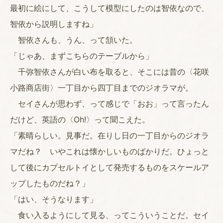
最初に絵にして、こうして模型にしたのは智依なので、
智依から説明しますね」
智依さんも、うん、って頷いた。
「じゃあ、まずこちらのテーブルから」
千弥智依さんが白い布を取ると、そこには昔の〈花咲
小路商店街〉一丁目から四丁目までのジオラマが。
セイさんが思わず、って感じで「おお」って言ったん
だけど、英語の〈Oh!〉って聞こえた。
「素晴らしい。見事だ。在りし日の一丁目からのジオラ
マだね？ いやこれは懐かしいものばかりだ。ひょっと
して後にカプセルトイとして発売するものをスケールア
ップしたものだね？」
「はい、そうなります」
食い入るようにして見る、ってこういうことだ。セイ