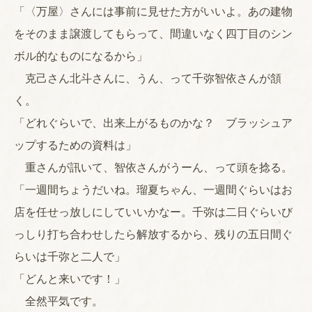
「〈万屋〉さんには事前に見せた方がいいよ。あの建物
をそのまま譲渡してもらって、間違いなく四丁目のシン
ボル的なものになるから」
克己さん北斗さんに、うん、って千弥智依さんが頷
く。
「どれぐらいで、出来上がるものかな？ ブラッシュア
ップするための資料は」
重さんが訊いて、智依さんがうーん、って頭を捻る。
「一週間ちょうだいね。瑠夏ちゃん、一週間ぐらいはお
店を任せっ放しにしていいかなー。千弥は二日ぐらいび
っしり打ち合わせしたら解放するから、残りの五日間ぐ
らいは千弥と二人で」
「どんと来いです！」
全然平気です。