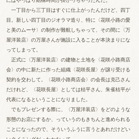
にはやっぱり結構時間が掛かっちゃったんだ。
一丁目から三丁目はすぐに仕上がったんだけど、四丁
目。新しい四丁目のジオラマ造り、特に〈花咲小路の愛
と美のムーサ〉の制作が難航しちゃって、その間に〈万
屋洋装店〉の万屋さんが施設に入ることが本決まりにな
ってしまって。
正式に〈万屋洋装店〉の建物と土地を〈花咲小路商店
会〉の中に新たに作った組織〈花咲長屋〉が譲り受ける
契約を交わして。〈花咲小路商店会〉の会長は克己さん
だけれど、〈花咲長屋〉としては桔平さん、朱雀桔平が
代表になるということになりました。
でもプレゼンする際に、〈万屋洋装店〉をどのような
形態のお店にするか、っていうのもきちんと進められる
ことになったので、そういうふうに言うとあれだけどい