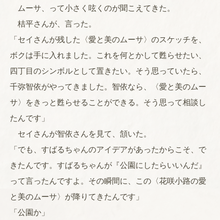
ムーサ、って小さく呟くのが聞こえてきた。
桔平さんが、言った。
「セイさんが残した〈愛と美のムーサ〉のスケッチを、
ボクは手に入れました。これを何とかして甦らせたい、
四丁目のシンボルとして置きたい。そう思っていたら、
千弥智依がやってきました。智依なら、〈愛と美のムー
サ〉をきっと甦らせることができる。そう思って相談し
たんです」
セイさんが智依さんを見て、頷いた。
「でも、すばるちゃんのアイデアがあったからこそ、で
きたんです。すばるちゃんが『公園にしたらいいんだ』
って言ったんですよ。その瞬間に、この〈花咲小路の愛
と美のムーサ〉が降りてきたんです」
「公園か」