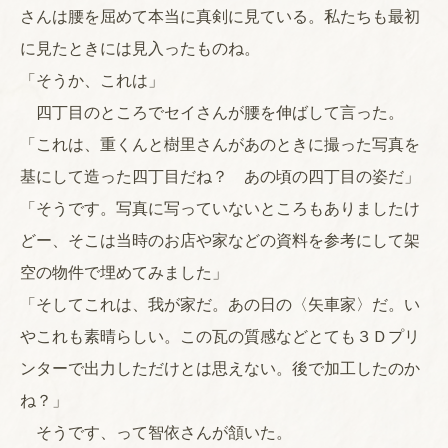
さんは腰を屈めて本当に真剣に見ている。私たちも最初
に見たときには見入ったものね。
「そうか、これは」
四丁目のところでセイさんが腰を伸ばして言った。
「これは、重くんと樹里さんがあのときに撮った写真を
基にして造った四丁目だね？ あの頃の四丁目の姿だ」
「そうです。写真に写っていないところもありましたけ
どー、そこは当時のお店や家などの資料を参考にして架
空の物件で埋めてみました」
「そしてこれは、我が家だ。あの日の〈矢車家〉だ。い
やこれも素晴らしい。この瓦の質感などとても３Ｄプリ
ンターで出力しただけとは思えない。後で加工したのか
ね？」
そうです、って智依さんが頷いた。