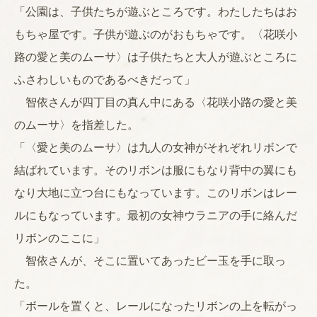
「公園は、子供たちが遊ぶところです。わたしたちはお
もちゃ屋です。子供が遊ぶのがおもちゃです。〈花咲小
路の愛と美のムーサ〉は子供たちと大人が遊ぶところに
ふさわしいものであるべきだって」
智依さんが四丁目の真ん中にある〈花咲小路の愛と美
のムーサ〉を指差した。
「〈愛と美のムーサ〉は九人の女神がそれぞれリボンで
結ばれています。そのリボンは服にもなり背中の翼にも
なり大地に立つ台にもなっています。このリボンはレー
ルにもなっています。最初の女神ウラニアの手に絡んだ
リボンのここに」
智依さんが、そこに置いてあったビー玉を手に取っ
た。
「ボールを置くと、レールになったリボンの上を転がっ