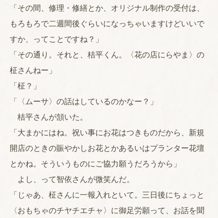
「その間、修理・修繕とか、オリジナル制作の受付は、
もろもろで二週間後ぐらいになっちゃいますけどいいで
すか、ってことですね？」
「その通り。それと、桔平くん。〈花の店にらやま〉の
柾さんねー」
「柾？」
「〈ムーサ〉の話はしているのかなー？」
桔平さんが頷いた。
「大まかにはね。祝い事にお花はつきものだから、新規
開店のときの賑やかしお花とかあるいはプランター花壇
とかね。そういうものにご協力願うだろうから」
よし、って智依さんが微笑んだ。
「じゃあ、柾さんに一報入れといて。三日後にちょっと
〈おもちゃのチヤチエチャ〉に御足労願って、お話を聞