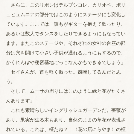
「さらに、このリボンはテルプシコレ、カリオペ、ポリ
ュヒュムニアの部分ではこのようにステージにも変化し
ています。ここでは、誰もがギターを抱えて歌ったり、
あるいは数人でダンスをしたりできるようにもなってい
ます。またこのステージや、それぞれの女神の台座の部
分は穴を開けて小さい子供が通れるようにもするので、
かくれんぼや秘密基地ごっこなんかもできるでしょう」
セイさんが、首を軽く振った。感嘆してるんだと思
う。
「そして、ムーサの周りにはこのように緑と花がたくさ
んあります」
「これも素晴らしいイングリッシュガーデンだ。薔薇が
あり、果実が生る木もあり、自然のままの草花が表現さ
れている。これは、柾だね？ 〈花の店にらやま〉の柾