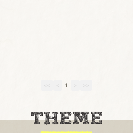
<<
<
1
>
>>