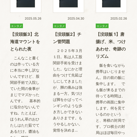
2025.05.26
2025.04.30
2025.02.26
エンタメ
エンタメ
エンタメ
【没頭飯3】北
【没頭飯2】チ
【没頭飯 1】唐
海道マウントを
ン管問題
揚げ、米、つけ
とられた夜
あわせ、奇跡の
２０２５年３月
リズム
１日。私は人工股
こんなこと書く
関節手術を受けま
のは作っている方
飯を食いながら
した。なにかと理
に本当に申し訳な
携帯はいじりませ
由をつけて先延ば
いんですけど、股
ん。目の前の飯に
しにしてきました
関節手術で入院し
集中します。 で
が、脚の痛みは強
ていた間の食事が
も飯が来るまでの
まる一方。気づけ
まじでマズかった
待ってる時間は、
ば脚をかばってペ
んです。 基本的
携帯の画面に集中
ンギンのような歩
に塩分がないんで
します。何を見て
き方しかできない
すね。たとえば、
いるのかという
ありさまです。も
ほうれん草のおひ
と、将棋の対局で
うやるしかない。
たしはただ茹でて
す。プロ棋士の対
覚悟を決めま...
あるだけ。醬油も
局はほぼ毎日やっ