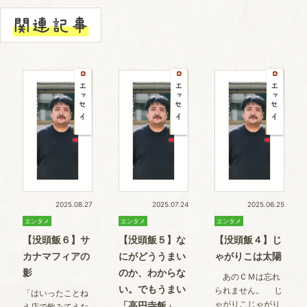
2025.08.27
2025.07.24
2025.06.25
エンタメ
エンタメ
エンタメ
【没頭飯６】サ
【没頭飯５】な
【没頭飯４】じ
カナマフィアの
にがどううまい
ゃがりこは太陽
影
のか、わからな
あのＣＭは忘れ
い。でもうまい
られません。 じ
「はいったことね
ゃがりこじゃがり
「高円寺飯」
え店で飲みてえな