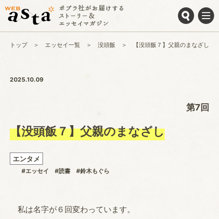
トップ
エッセイ一覧
没頭飯
【没頭飯７】父親のまなざし
2025.10.09
第7回
【没頭飯７】父親のまなざし
エンタメ
#エッセイ
#読書
#鈴木もぐら
私は名字が６回変わっています。