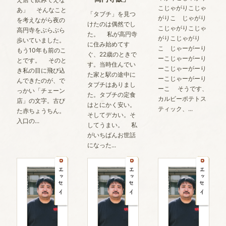
こじゃがりこじゃ
あ」 そんなこと
「タブチ」を見つ
がりこ じゃがり
を考えながら夜の
けたのは偶然でし
こじゃがりこじゃ
高円寺をぶらぶら
た。 私が高円寺
がりこじゃがり
歩いていました。
に住み始めてす
こ じゃーがーり
もう10年も前のこ
ぐ、22歳のときで
ーこじゃーがーり
とです。 そのと
す。当時住んでい
ーこじゃーがーり
き私の目に飛び込
た家と駅の途中に
ーこじゃーがーり
んできたのが、で
タブチはありまし
ーこ そうです、
っかい「チェーン
た。タブチの定食
カルビーポテトス
店」の文字。古び
はとにかく安い。
ティック、...
た赤ちょうちん。
そしてデカい。そ
入口の...
してうまい。 私
がいちばんお世話
になった...