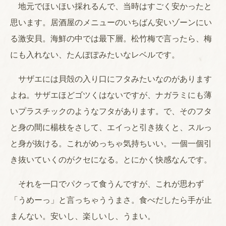
地元でほいほい採れるんで、当時はすごく安かったと
思います。居酒屋のメニューのいちばん安いゾーンにい
る激安貝。海鮮の中では最下層。松竹梅で言ったら、梅
にも入れない、たんぽぽみたいなレベルです。
サザエには貝殻の入り口にフタみたいなのがあります
よね。サザエほどゴツくはないですが、ナガラミにも薄
いプラスチックのようなフタがあります。で、そのフタ
と身の間に楊枝をさして、エイっと引き抜くと、スルっ
と身が抜ける。これがめっちゃ気持ちいい。一個一個引
き抜いていくのがクセになる。とにかく快感なんです。
それを一口でパクって食うんですが、これが思わず
「うめーっ」と言っちゃううまさ。食べだしたら手が止
まんない。安いし、楽しいし、うまい。