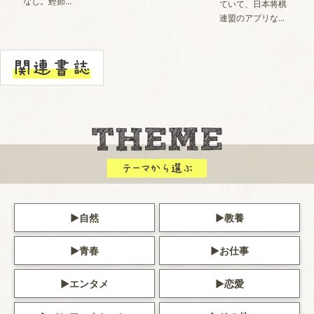
なし。鰹節...
ていて、日本将棋
連盟のアプリな...
自然
教養
青春
お仕事
エンタメ
恋愛