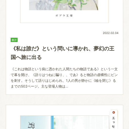
2022.02.04
書評
《私は誰だ》という問いに導かれ、夢幻の王
国へ旅に出る
《これは物語という病に憑かれた人間たちの物語である》という一文
で幕を開け、《語りはつねに騙り、、であ》ると物語の虚構性にピン
を刺す。そうして語りはじめられ、1人の男が静かに《瞼を閉じ》る
までの502ページ。主な登場人物は…