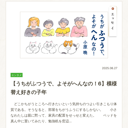
2025.06.27
エンタメ
【うちがふつうで、よそがへんなの！6】模様
替え好きの子年
どこかちがうところへ行きたいという気持ちのつよい引きこもり体
質である。そうなると、部屋をちがうふうにするしかない。 小さ
なわたしは親に黙って、家具の配置をせっせと変えた。 ベッドを
真ん中に置いてみたり、勉強机を窓辺…