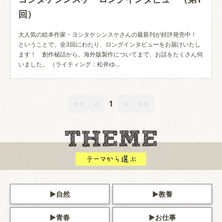
回）
大人気の絵本作家・ヨシタケシンスケさんの最新刊が好評発売中！
ということで、全3回にわたり、ロングインタビューをお届けいたし
ます！ 創作秘話から、海外版製作についてまで、お話をたくさん伺
いました。 （ライティング：松井ゆ…
<<
<
1
>
>>
自然
教養
青春
お仕事