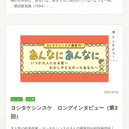
物の日常的な、あるいは、あまり人に知られていないような一面。
〔新語新知識（1934）〕…
2021.07.10
エンタメ
お仕事
ヨシタケシンスケ ロングインタビュー（第3
回）
大人気の絵本作家・ヨシタケシンスケさんの最新刊が好評発売中！