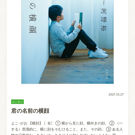
2021.10.27
エンタメ
君の名前の横顔
よこ-がお 【横顔】 〘名〙 ① 横から見た顔。横向きの顔。 ② （━
する）意識的に、横に顔をそむけること。また、その顔。 ③ ある人