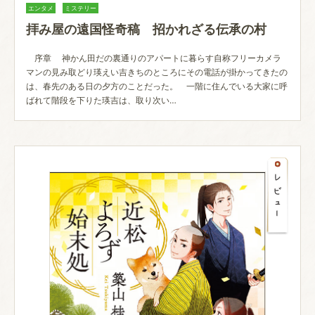
エンタメ
ミステリー
拝み屋の遠国怪奇稿 招かれざる伝承の村
序章 神かん田だの裏通りのアパートに暮らす自称フリーカメラ
マンの見み取どり瑛えい吉きちのところにその電話が掛かってきたの
は、春先のある日の夕方のことだった。 一階に住んでいる大家に呼
ばれて階段を下りた瑛吉は、取り次い…