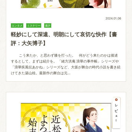
2024.01.06
エンタメ
ミステリー
書評
軽妙にして深遠、明朗にして哀切な快作【書
評：大矢博子】
こう来たか、と思わず膝を打った。 何がどう来たのかは後述
するとして、まずは紹介を。 「緒方洪庵 浪華の事件帳」シリーズや
「浪華疾風伝あかね」シリーズなど、大坂が舞台の時代小説を書き続
けてきた築山桂。最新作の舞台は元…