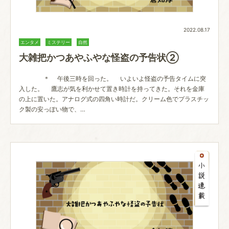
2022.08.17
エンタメ
ミステリー
自然
大雑把かつあやふやな怪盗の予告状②
＊ 午後三時を回った。 いよいよ怪盗の予告タイムに突
入した。 鷹志が気を利かせて置き時計を持ってきた。それを金庫
の上に置いた。アナログ式の四角い時計だ。クリーム色でプラスチッ
ク製の安っぽい物で、…