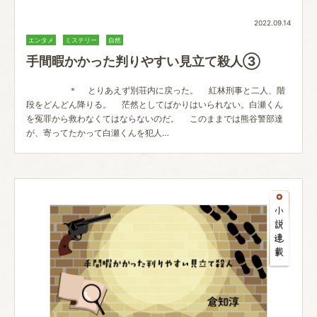
2022.09.14
エンタメ
ミステリー
自然
手間暇かかった判りやすい見立て殺人③
＊ とりあえず別荘内に戻った。 紅林刑事と二人、階
段をどんどん降りる。 茫然としてばかりはいられない。白瀬くん
を冤罪から救わなくてはならないのだ。 このままでは熊谷警部達
が、寄ってたかって白瀬くんを犯人…