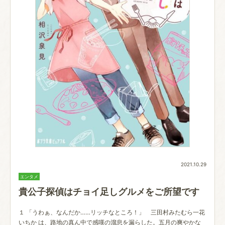
2021.10.29
エンタメ
貴公子探偵はチョイ足しグルメをご所望です
１ 「うわぁ、なんだか……リッチなところ！」 三田村みたむら一花
いちか は、路地の真ん中で感嘆の溜息を漏らした。五月の爽やかな