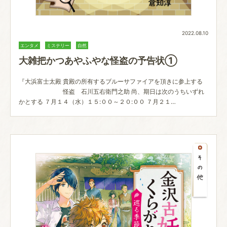
2022.08.10
エンタメ
ミステリー
自然
大雑把かつあやふやな怪盗の予告状①
『大浜富士太殿 貴殿の所有するブルーサファイアを頂きに参上する
怪盗 石川五右衛門之助 尚、期日は次のうちいずれ
かとする ７月１４（水）１５:００～２０:００ ７月２１…