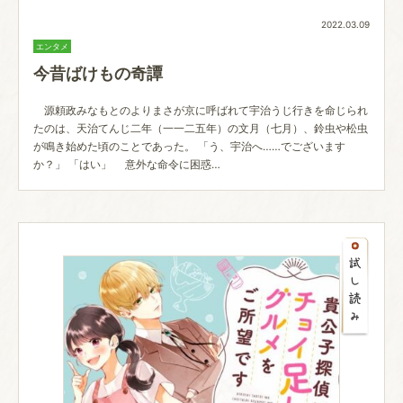
2022.03.09
エンタメ
今昔ばけもの奇譚
源頼政みなもとのよりまさが京に呼ばれて宇治うじ行きを命じられ
たのは、天治てんじ二年（一一二五年）の文月（七月）、鈴虫や松虫
が鳴き始めた頃のことであった。 「う、宇治へ……でございます
か？」 「はい」 意外な命令に困惑…