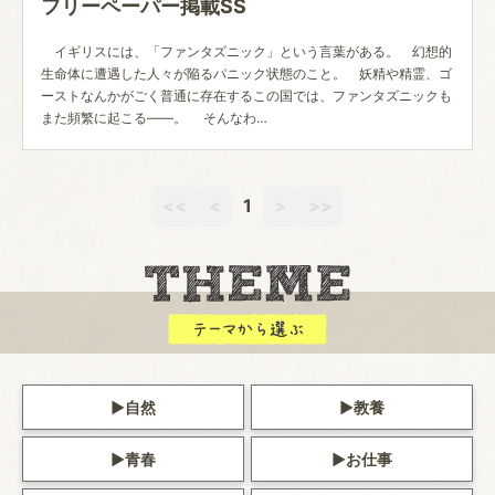
フリーペーパー掲載SS
イギリスには、「ファンタズニック」という言葉がある。 幻想的
生命体に遭遇した人々が陥るパニック状態のこと。 妖精や精霊、ゴ
ーストなんかがごく普通に存在するこの国では、ファンタズニックも
また頻繁に起こる――。 そんなわ…
<<
<
1
>
>>
自然
教養
青春
お仕事