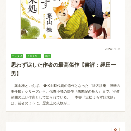
2024.01.06
エンタメ
ミステリー
書評
思わず涙した作者の最高傑作【書評：縄田一
男】
築山桂といえば、NHK土時代劇の原作となった『緒方洪庵 浪華の
事件帳』シリーズから、伝奇小説の快作『未来記の番人』まで、守備
範囲の広い作家として知られている。 本書『近松よろず始末処』
は、前者のように、歴史上の人物が…