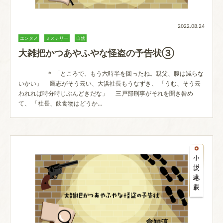
2022.08.24
エンタメ
ミステリー
自然
大雑把かつあやふやな怪盗の予告状③
＊ 「ところで、もう六時半を回ったね。親父、腹は減らな
いかい」 鷹志がそう云い、大浜社長もうなずき、 「うむ、そう云
われれば時分時じぶんどきだな」 三戸部刑事がそれを聞き咎め
て、 「社長、飲食物はどうか…