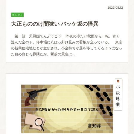
2023.05.12
エンタメ
大正もののけ闇祓い バッケ坂の怪異
第一話 天風姤てんぷうこう 昨夜の冷たい秋雨から一転。青く
澄んだ空の下、停車場に八はっ卦け見みの看板が立っている。 東京
の新興住宅地だとか宣伝され、小金持ちが居を移してくるようになっ
た目め白じろ界隈だが、駅前の景色は…