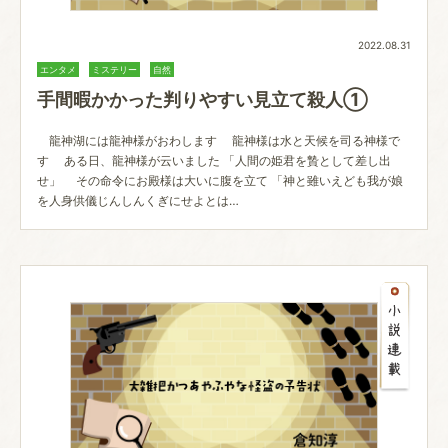
2022.08.31
エンタメ
ミステリー
自然
手間暇かかった判りやすい見立て殺人①
龍神湖には龍神様がおわします 龍神様は水と天候を司る神様で
す ある日、龍神様が云いました 「人間の姫君を贄として差し出
せ」 その命令にお殿様は大いに腹を立て 「神と雖いえども我が娘
を人身供儀じんしんくぎにせよとは…