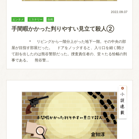
2022.09.07
エンタメ
ミステリー
自然
手間暇かかった判りやすい見立て殺人②
＊ リビングから一階分上がった地下一階。その中央の部
屋が目指す部屋だった。 ドアをノックすると、入り口を細く開け
て顔を出したのは熊谷警部だった。捜査責任者の、堂々たる恰幅の刑
事である。 熊谷警…